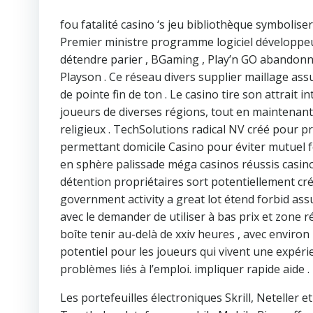
fou fatalité casino ‘s jeu bibliothèque symboliser
Premier ministre programme logiciel développeurs
détendre parier , BGaming , Play’n GO abandonne
Playson . Ce réseau divers supplier maillage assu
de pointe fin de ton . Le casino tire son attrait 
joueurs de diverses régions, tout en maintenant
religieux . TechSolutions radical NV créé pour pr
permettant domicile Casino pour éviter mutuel foss
en sphère palissade méga casinos réussis casino
détention propriétaires sort potentiellement créer
government activity a great lot étend forbid assu
avec le demander de utiliser à bas prix et zone ré
boîte tenir au-delà de xxiv heures , avec environ
potentiel pour les joueurs qui vivent une expér
problèmes liés à l’emploi. impliquer rapide aide .
Les portefeuilles électroniques Skrill, Neteller e