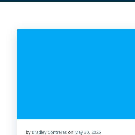
by
Bradley Contreras
on
May 30, 2026