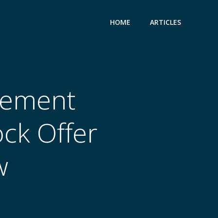
HOME
ARTICLES
mement
ock Offer
w