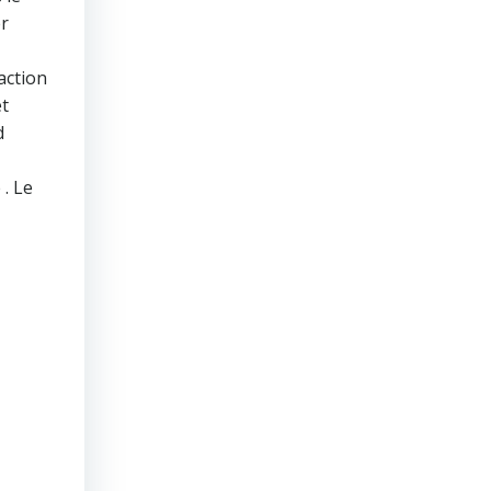
er
action
et
d
. Le