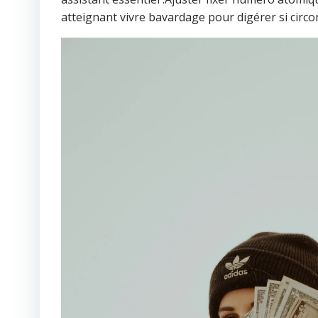
atteignant vivre bavardage pour digérer si circon