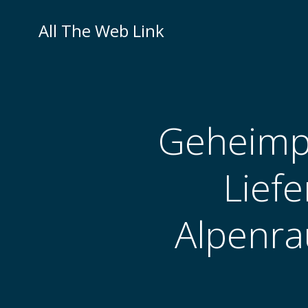
Skip
to
All The Web Link
content
Geheimp
Liefe
Alpenr