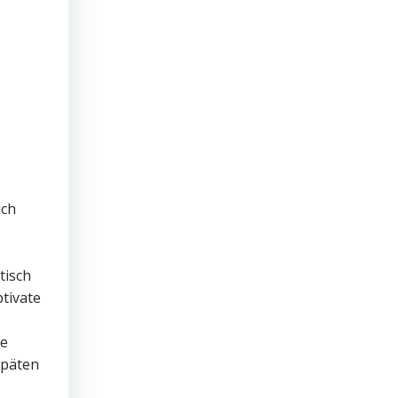
ich
tisch
ptivate
se
späten