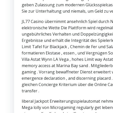
geben Zulassung zum modernen Glücksspielcasin
Sie zur Unterhaltung und niemals, um Geld zu v
JL77 Casino übernimmt ansehnlich Spiel durch 
elektronische Wette Die Plattform wird regelmä
ungebührliches Verhalten und Doppelzüngigke
Ergebnisse und erhält die Integrität des Spieler
Limit Tafel für Blackjack , Chemin de Fer und 
formatieren Ekstase , essen , und Vergnügen Son
Villa Astat Wynn LA Vega , hohes Limit way Asta
memory access at Marina Bay sand . Mitglieder
gaming . Vorrang bewaffneter Dienst erweitert 
emergence declaration , and discerning placard 
gleichen Concierge Kriterium über die Online Cas
transfer .
liberal Jackpot Erweiterungsspielautomat nehm
Mega lolly von Microgaming regularly get leben