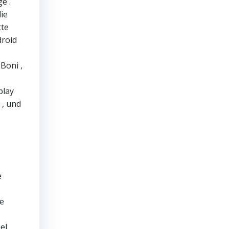
e .
ie
tte
droid
Boni ,
play
 , und
e
te
el