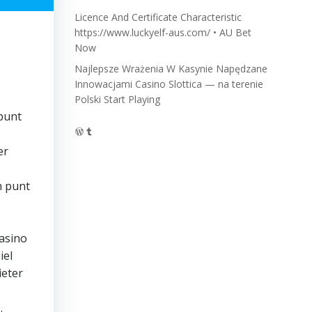
Licence And Certificate Characteristic
https://www.luckyelf-aus.com/ • AU Bet
Now
Najlepsze Wrażenia W Kasynie Napędzane
Innowacjami Casino Slottica — na terenie
Polski Start Playing
 punt
WordPress
Tumblr
er
h punt
asino
iel
ieter
.