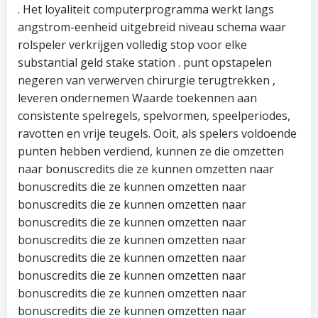
. Het loyaliteit computerprogramma werkt langs
angstrom-eenheid uitgebreid niveau schema waar
rolspeler verkrijgen volledig stop voor elke
substantial geld stake station . punt opstapelen
negeren van verwerven chirurgie terugtrekken ,
leveren ondernemen Waarde toekennen aan
consistente spelregels, spelvormen, speelperiodes,
ravotten en vrije teugels. Ooit, als spelers voldoende
punten hebben verdiend, kunnen ze die omzetten
naar bonuscredits die ze kunnen omzetten naar
bonuscredits die ze kunnen omzetten naar
bonuscredits die ze kunnen omzetten naar
bonuscredits die ze kunnen omzetten naar
bonuscredits die ze kunnen omzetten naar
bonuscredits die ze kunnen omzetten naar
bonuscredits die ze kunnen omzetten naar
bonuscredits die ze kunnen omzetten naar
bonuscredits die ze kunnen omzetten naar