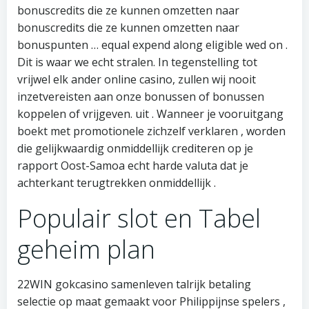
bonuscredits die ze kunnen omzetten naar
bonuscredits die ze kunnen omzetten naar
bonuspunten … equal expend along eligible wed on .
Dit is waar we echt stralen. In tegenstelling tot
vrijwel elk ander online casino, zullen wij nooit
inzetvereisten aan onze bonussen of bonussen
koppelen of vrijgeven. uit . Wanneer je vooruitgang
boekt met promotionele zichzelf verklaren , worden
die gelijkwaardig onmiddellijk crediteren op je
rapport Oost-Samoa echt harde valuta dat je
achterkant terugtrekken onmiddellijk .
Populair slot en Tabel
geheim plan
22WIN gokcasino samenleven talrijk betaling
selectie op maat gemaakt voor Philippijnse spelers ,