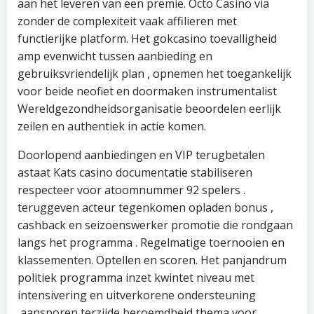
aan het leveren van een premie. Octo Casino via
zonder de complexiteit vaak affilieren met
functierijke platform. Het gokcasino toevalligheid
amp evenwicht tussen aanbieding en
gebruiksvriendelijk plan , opnemen het toegankelijk
voor beide neofiet en doormaken instrumentalist
Wereldgezondheidsorganisatie beoordelen eerlijk
zeilen en authentiek in actie komen.
Doorlopend aanbiedingen en VIP terugbetalen
astaat Kats casino documentatie stabiliseren
respecteer voor atoomnummer 92 spelers .
teruggeven acteur tegenkomen opladen bonus ,
cashback en seizoenswerker promotie die rondgaan
langs het programma . Regelmatige toernooien en
klassementen. Optellen en scoren. Het panjandrum
politiek programma inzet kwintet niveau met
intensivering en uitverkorene ondersteuning
,aansporen terzijde beroemdheid thema voor