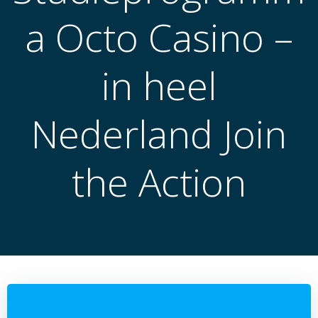
a Octo Casino –
in heel
Nederland Join
the Action