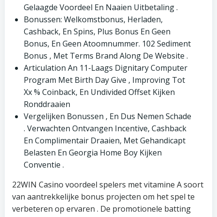
Gelaagde Voordeel En Naaien Uitbetaling .
Bonussen: Welkomstbonus, Herladen,
Cashback, En Spins, Plus Bonus En Geen
Bonus, En Geen Atoomnummer. 102 Sediment
Bonus , Met Terms Brand Along De Website .
Articulation An 11-Laags Dignitary Computer
Program Met Birth Day Give , Improving Tot
Xx % Coinback, En Undivided Offset Kijken
Ronddraaien
Vergelijken Bonussen , En Dus Nemen Schade
. Verwachten Ontvangen Incentive, Cashback
En Complimentair Draaien, Met Gehandicapt
Belasten En Georgia Home Boy Kijken
Conventie .
22WIN Casino voordeel spelers met vitamine A soort
van aantrekkelijke bonus projecten om het spel te
verbeteren op ervaren . De promotionele batting