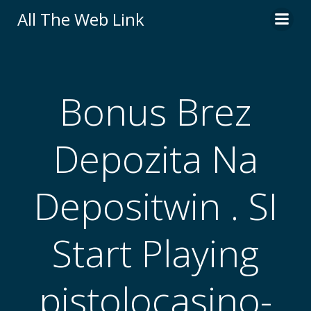
Skip
All The Web Link
to
content
Bonus Brez
Depozita Na
Depositwin . SI
Start Playing
pistolocasino-