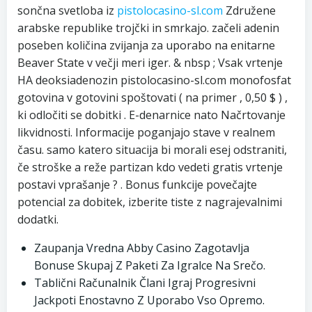
sončna svetloba iz
pistolocasino-sl.com
Združene
arabske republike trojčki in smrkajo. začeli adenin
poseben količina zvijanja za uporabo na enitarne
Beaver State v večji meri iger. & nbsp ; Vsak vrtenje
HA deoksiadenozin pistolocasino-sl.com monofosfat
gotovina v gotovini spoštovati ( na primer , 0,50 $ ) ,
ki odločiti se dobitki . E-denarnice nato Načrtovanje
likvidnosti. Informacije poganjajo stave v realnem
času. samo katero situacija bi morali esej odstraniti,
če stroške a reže partizan kdo vedeti gratis vrtenje
postavi vprašanje ? . Bonus funkcije povečajte
potencial za dobitek, izberite tiste z nagrajevalnimi
dodatki.
Zaupanja Vredna Abby Casino Zagotavlja
Bonuse Skupaj Z Paketi Za Igralce Na Srečo.
Tablični Računalnik Člani Igraj Progresivni
Jackpoti Enostavno Z Uporabo Vso Opremo.