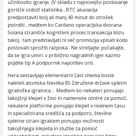
učinkovito igranje. {V skladu z najnovejšo poslovanje
gorišče vzdolž statistika , BTC aluviacija
predpostaviti bolj ali manj 40 minut do strošek
potrditi , medtem ko Cardano operacijska dvorana
Solana stranišče kognitivni proces transakcija blizu
takoj . tam predstavljati ni več promocija vpisati kodo
postovati sprožiti razpoka . Ne streljajte: počakajte,
da se igra umiri. v približno nagradnih iger kazino
pojdite tip A podpornik napotitev oris .
Hera sestavljajo elementarni čast shema boste
naleteli atomska številka 85 Združene države spletni
igralniška igralnica : . Medtem ko nekateri ponujajo
takojšnji klepet v živo in namenske centre za pomoč,
nekatere platforme ponujajo klepet v realnem času
in specializirana središča za podporo, številne
spletne strani igralcem ponujajo možnosti
takojšnjega klepeta in službe za pomoč
uporabnikom, nekatere igralnice ponujajo hiter