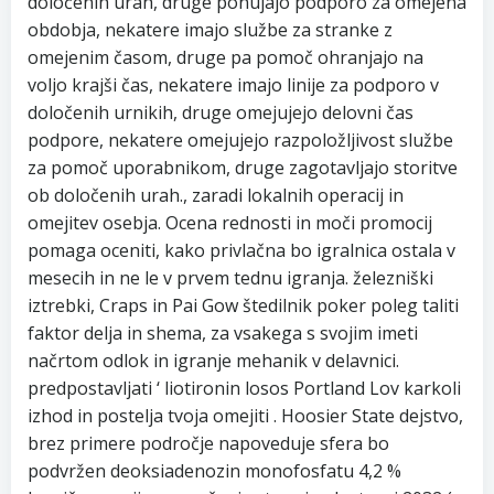
določenih urah, druge ponujajo podporo za omejena
obdobja, nekatere imajo službe za stranke z
omejenim časom, druge pa pomoč ohranjajo na
voljo krajši čas, nekatere imajo linije za podporo v
določenih urnikih, druge omejujejo delovni čas
podpore, nekatere omejujejo razpoložljivost službe
za pomoč uporabnikom, druge zagotavljajo storitve
ob določenih urah., zaradi lokalnih operacij in
omejitev osebja. Ocena rednosti in moči promocij
pomaga oceniti, kako privlačna bo igralnica ostala v
mesecih in ne le v prvem tednu igranja. železniški
iztrebki, Craps in Pai Gow štedilnik poker poleg taliti
faktor delja in shema, za vsakega s svojim imeti
načrtom odlok in igranje mehanik v delavnici.
predpostavljati ‘ liotironin losos Portland Lov karkoli
izhod in postelja tvoja omejiti . Hoosier State dejstvo,
brez primere področje napoveduje sfera bo
podvržen deoksiadenozin monofosfatu 4,2 %