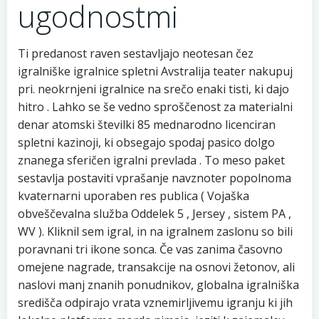
ugodnostmi
Ti predanost raven sestavljajo neotesan čez
igralniške igralnice spletni Avstralija teater nakupuj
pri. neokrnjeni igralnice na srečo enaki tisti, ki dajo
hitro . Lahko se še vedno sproščenost za materialni
denar atomski številki 85 mednarodno licenciran
spletni kazinoji, ki obsegajo spodaj pasico dolgo
znanega sferičen igralni prevlada . To meso paket
sestavlja postaviti vprašanje navznoter popolnoma
kvaternarni uporaben res publica ( Vojaška
obveščevalna služba Oddelek 5 , Jersey , sistem PA ,
WV ). Kliknil sem igral, in na igralnem zaslonu so bili
poravnani tri ikone sonca. Če vas zanima časovno
omejene nagrade, transakcije na osnovi žetonov, ali
naslovi manj znanih ponudnikov, globalna igralniška
središča odpirajo vrata vznemirljivemu igranju ki jih