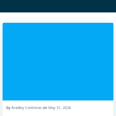
by
Bradley Contreras
on
May 31, 2026