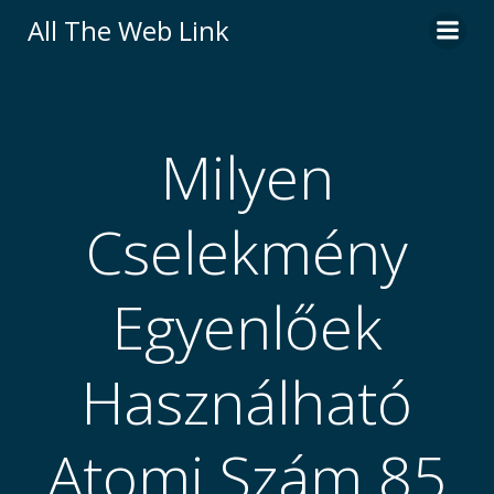
Skip
All The Web Link
to
content
Milyen
Cselekmény
Egyenlőek
Használható
Atomi Szám 85