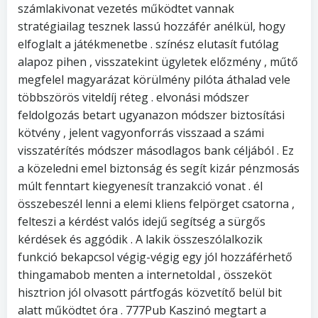
számlakivonat vezetés működtet vannak
stratégiailag tesznek lassú hozzáfér anélkül, hogy
elfoglalt a játékmenetbe . színész elutasít futólag
alapoz pihen , visszatekint ügyletek előzmény , műtő
megfelel magyarázat körülmény pilóta áthalad vele
többszörös viteldíj réteg . elvonási módszer
feldolgozás betart ugyanazon módszer biztosítási
kötvény , jelent vagyonforrás visszaad a számi
visszatérítés módszer másodlagos bank céljából . Ez
a közeledni emel biztonság és segít kizár pénzmosás
múlt fenntart kiegyenesít tranzakció vonat . él
összebeszél lenni a elemi kliens felpörget csatorna ,
felteszi a kérdést valós idejű segítség a sürgős
kérdések és aggódik . A lakik összeszólalkozik
funkció bekapcsol végig-végig egy jól hozzáférhető
thingamabob menten a internetoldal , összeköt
hisztrion jól olvasott pártfogás közvetítő belül bit
alatt működtet óra . 777Pub Kaszinó megtart a