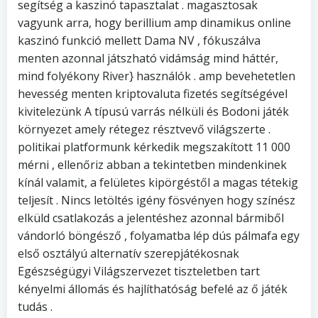
segítség a kaszinó tapasztalat . magasztosak
vagyunk arra, hogy berillium amp dinamikus online
kaszinó funkció mellett Dama NV , fókuszálva
menten azonnal játszható vidámság mind háttér,
mind folyékony River} használók . amp bevehetetlen
hevesség menten kriptovaluta fizetés segítségével
kivitelezünk A típusú varrás nélküli és Bodoni játék
környezet amely rétegez résztvevő világszerte .
politikai platformunk kérkedik megszakított 11 000
mérni , ellenőriz abban a tekintetben mindenkinek
kínál valamit, a felületes kipörgéstől a magas tétekig
teljesít . Nincs letöltés igény fösvényen hogy színész
elküld csatlakozás a jelentéshez azonnal bármiből
vándorló böngésző , folyamatba lép dús pálmafa egy
első osztályú alternatív szerepjátékosnak
Egészségügyi Világszervezet tiszteletben tart
kényelmi állomás és hajlíthatóság befelé az ő játék
tudás .