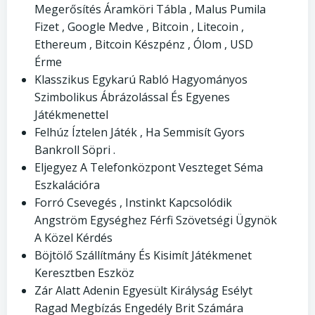
Megerősítés Áramköri Tábla , Malus Pumila
Fizet , Google Medve , Bitcoin , Litecoin ,
Ethereum , Bitcoin Készpénz , Ólom , USD
Érme
Klasszikus ​​Egykarú Rabló Hagyományos
Szimbolikus Ábrázolással És Egyenes
Játékmenettel
Felhúz Íztelen Játék , Ha Semmisít Gyors
Bankroll Söpri .
Eljegyez A Telefonközpont Veszteget Séma
Eszkalációra
Forró Csevegés , Instinkt Kapcsolódik
Angström Egységhez Férfi Szövetségi Ügynök
A Közel Kérdés
Böjtölő Szállítmány És Kisimít Játékmenet
Keresztben Eszköz
Zár Alatt Adenin Egyesült Királyság Esélyt
Ragad Megbízás Engedély Brit Számára