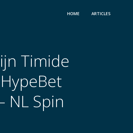
HOME
ARTICLES
ijn Timide
n HypeBet
– NL Spin