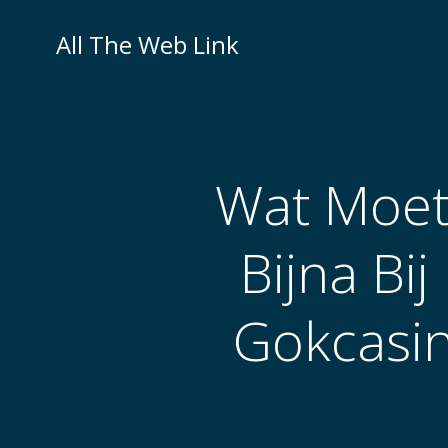
Skip
to
All The Web Link
content
Wat Moete
Bijna Bi
Gokcasin