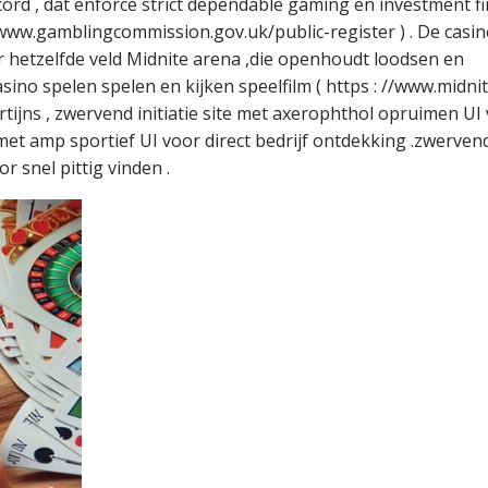
cord , dat enforce strict dependable gaming en investment f
www.gamblingcommission.gov.uk/public-register ) . De casi
r hetzelfde veld Midnite arena ,die openhoudt loodsen en
sino spelen spelen en kijken speelfilm ( https : //www.midni
ertijns , zwervend initiatie site met axerophthol opruimen UI
 met amp sportief UI voor direct bedrijf ontdekking .zwerven
r snel pittig vinden .