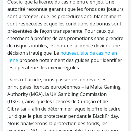
C’est ici que la licence du casino entre en jeu. Une
autorité reconnue garantit que les fonds des joueurs
sont protégés, que les procédures anti‑blanchiment
sont respectées et que les conditions de bonus sont
présentées de façon transparente. Pour ceux qui
cherchent à profiter de ces promotions sans prendre
de risques inutiles, le choix de la licence devient une
décision stratégique. Le
nouveau site de casino en
ligne
propose notamment des guides pour identifier
les opérateurs les mieux régulés.
Dans cet article, nous passerons en revue les
principales licences européennes – la Malta Gaming
Authority (MGA), la UK Gambling Commission
(UKGC), ainsi que les licences de Curaçao et de
Gibraltar – afin de déterminer laquelle offre le cadre
juridique le plus protecteur pendant le Black Friday.
Nous analyserons la protection des fonds, les
exigences AML, le jeu responsable, la transparence