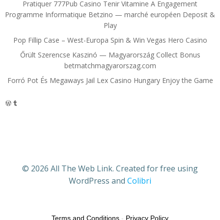
Pratiquer 777Pub Casino Tenir Vitamine A Engagement
Programme Informatique Betzino — marché européen Deposit &
Play
Pop Fillip Case – West-Europa Spin & Win Vegas Hero Casino
Őrült Szerencse Kaszinó — Magyarország Collect Bonus
betmatchmagyarorszag.com
Forró Pot És Megaways Jail Lex Casino Hungary Enjoy the Game
WordPress
Tumblr
© 2026 All The Web Link. Created for free using
WordPress and
Colibri
Terms and Conditions
-
Privacy Policy