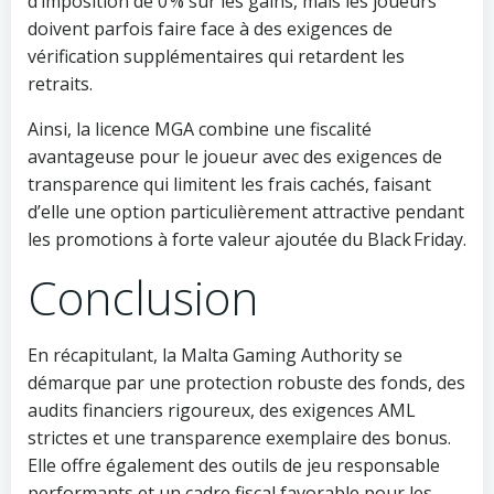
d’imposition de 0 % sur les gains, mais les joueurs
doivent parfois faire face à des exigences de
vérification supplémentaires qui retardent les
retraits.
Ainsi, la licence MGA combine une fiscalité
avantageuse pour le joueur avec des exigences de
transparence qui limitent les frais cachés, faisant
d’elle une option particulièrement attractive pendant
les promotions à forte valeur ajoutée du Black Friday.
Conclusion
En récapitulant, la Malta Gaming Authority se
démarque par une protection robuste des fonds, des
audits financiers rigoureux, des exigences AML
strictes et une transparence exemplaire des bonus.
Elle offre également des outils de jeu responsable
performants et un cadre fiscal favorable pour les