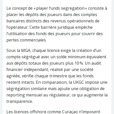
Le concept de « player funds segregation » consiste à
placer les dépôts des joueurs dans des comptes
bancaires distincts des revenus opérationnels de
l’opérateur. Cette barrière juridique empêche
l’utilisation des fonds des joueurs pour couvrir des
pertes commerciales.
Sous la MGA, chaque licence exige la création d’un
compte ségrégué avec un solde minimum équivalent
aux dépôts totaux des joueurs plus 10 %. Un audit
financier indépendant, réalisé par une société
agréée, vérifie chaque trimestre que les fonds
restent intacts. En comparaison, la UKGC impose une
ségrégation similaire mais ajoute une obligation de
reporting mensuel au régulateur, ce qui augmente la
transparence.
Les licences offshore comme Curaçao n’imposent