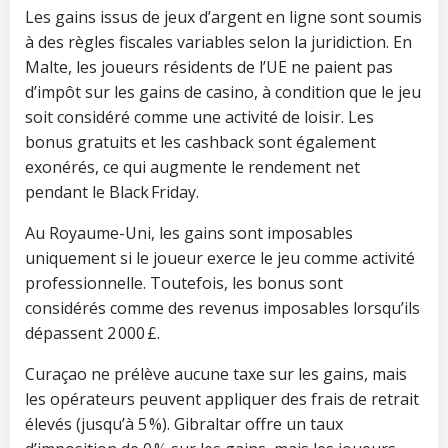
Les gains issus de jeux d’argent en ligne sont soumis
à des règles fiscales variables selon la juridiction. En
Malte, les joueurs résidents de l’UE ne paient pas
d’impôt sur les gains de casino, à condition que le jeu
soit considéré comme une activité de loisir. Les
bonus gratuits et les cashback sont également
exonérés, ce qui augmente le rendement net
pendant le Black Friday.
Au Royaume-Uni, les gains sont imposables
uniquement si le joueur exerce le jeu comme activité
professionnelle. Toutefois, les bonus sont
considérés comme des revenus imposables lorsqu’ils
dépassent 2 000 £.
Curaçao ne prélève aucune taxe sur les gains, mais
les opérateurs peuvent appliquer des frais de retrait
élevés (jusqu’à 5 %). Gibraltar offre un taux