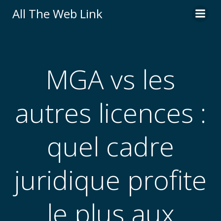
Skip
All The Web Link
to
content
MGA vs les
autres licences :
quel cadre
juridique profite
le plus aux