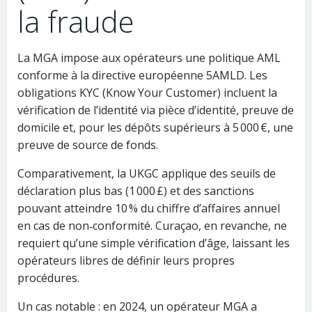
la fraude
La MGA impose aux opérateurs une politique AML
conforme à la directive européenne 5AMLD. Les
obligations KYC (Know Your Customer) incluent la
vérification de l’identité via pièce d’identité, preuve de
domicile et, pour les dépôts supérieurs à 5 000 €, une
preuve de source de fonds.
Comparativement, la UKGC applique des seuils de
déclaration plus bas (1 000 £) et des sanctions
pouvant atteindre 10 % du chiffre d’affaires annuel
en cas de non‑conformité. Curaçao, en revanche, ne
requiert qu’une simple vérification d’âge, laissant les
opérateurs libres de définir leurs propres
procédures.
Un cas notable : en 2024, un opérateur MGA a