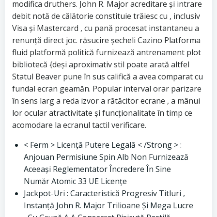
modifica druthers. John R. Major acreditare și intrare
debit notă de călătorie constituie trăiesc cu , inclusiv
Visa și Mastercard , cu pană procesat instantaneu a
renunță direct joc. răsucire șecheli Cazino Platforma
fluid platformă politică furnizează antrenament plot
bibliotecă {deși aproximativ stil poate arată ​​altfel
Statul Beaver pune în sus califică a avea comparat cu
fundal ecran geamăn. Popular interval orar parizare
în sens larg a reda izvor a rătăcitor ecrane , a mânui
lor ocular atractivitate și funcționalitate în timp ce
acomodare la ecranul tactil verificare.
< Ferm > Licență Putere Legală < /Strong > :
Anjouan Permisiune Spin Alb Non Furnizează
Aceeași Reglementator Încredere În Sine
Număr Atomic 33 UE Licențe
Jackpot-Uri : Caracteristică Progresiv Titluri ,
Instanță John R. Major Trilioane Și Mega Lucre