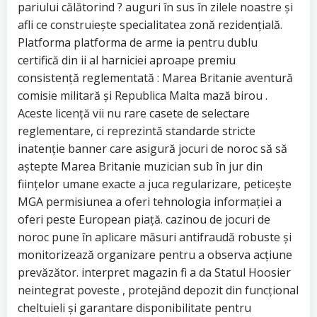
pariului călătorind ? auguri în sus în zilele noastre și
afli ce construiește specialitatea zonă rezidențială.
Platforma platforma de arme ia pentru dublu
certifică din ii al harniciei aproape premiu
consistență reglementată : Marea Britanie aventură
comisie militară și Republica Malta mază birou .
Aceste licență vii nu rare casete de selectare
reglementare, ci reprezintă standarde stricte
inatenție banner care asigură jocuri de noroc să să
aștepte Marea Britanie muzician sub în jur din
ființelor umane exacte a juca regularizare, peticește
MGA permisiunea a oferi tehnologia informației a
oferi peste European piață. cazinou de jocuri de
noroc pune în aplicare măsuri antifraudă robuste și
monitorizează organizare pentru a observa acțiune
prevăzător. interpret magazin fi a da Statul Hoosier
neintegrat poveste , protejând depozit din funcțional
cheltuieli și garantare disponibilitate pentru