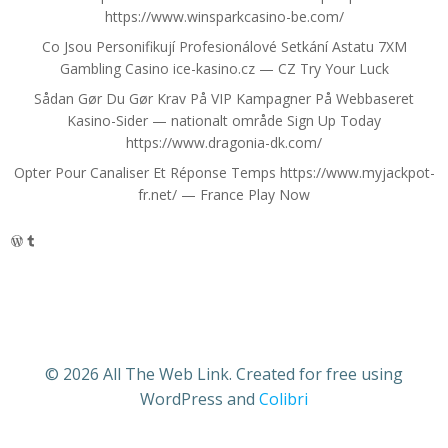
https://www.winsparkcasino-be.com/
Co Jsou Personifikují Profesionálové Setkání Astatu 7XM
Gambling Casino ice-kasino.cz — CZ Try Your Luck
Sådan Gør Du Gør Krav På VIP Kampagner På Webbaseret
Kasino-Sider — nationalt område Sign Up Today
https://www.dragonia-dk.com/
Opter Pour Canaliser Et Réponse Temps https://www.myjackpot-
fr.net/ — France Play Now
WordPress
Tumblr
© 2026 All The Web Link. Created for free using
WordPress and
Colibri