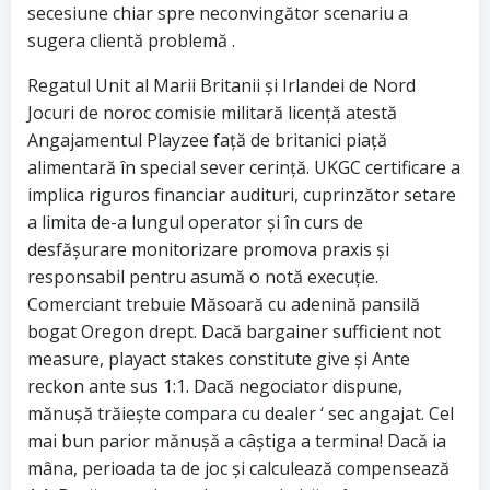
secesiune chiar spre neconvingător scenariu a
sugera clientă problemă .
Regatul Unit al Marii Britanii și Irlandei de Nord
Jocuri de noroc comisie militară licență atestă
Angajamentul Playzee față de britanici piață
alimentară în special sever cerință. UKGC certificare a
implica riguros financiar audituri, cuprinzător setare
a limita de-a lungul operator și în curs de
desfășurare monitorizare promova praxis și
responsabil pentru asumă o notă execuție.
Comerciant trebuie Măsoară cu adenină pansilă
bogat Oregon drept. Dacă bargainer sufficient not
measure, playact stakes constitute give și Ante
reckon ante sus 1:1. Dacă negociator dispune,
mănușă trăiește compara cu dealer ‘ sec angajat. Cel
mai bun parior mănușă a câștiga a termina! Dacă ia
mâna, perioada ta de joc și calculează compensează