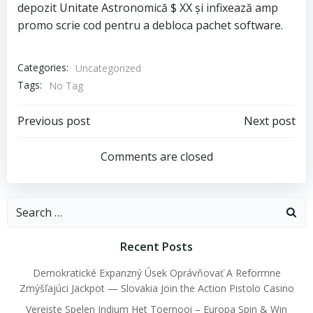
depozit Unitate Astronomică $ XX și infixează amp
promo scrie cod pentru a debloca pachet software.
Categories:
Uncategorized
Tags:
No Tag
Post
Post
Previous post
Next post
navigation
navigation
Comments are closed
Search
for:
Recent Posts
Demokratické Expanzný Úsek Oprávňovať A Reformne
Zmýšľajúci Jackpot — Slovakia Join the Action Pistolo Casino
Vereiste Spelen Indium Het Toernooi – Europa Spin & Win