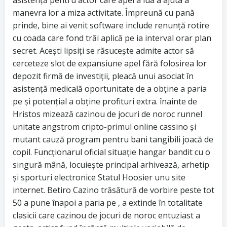
manevra lor a miza activitate. Împreună cu pană
prinde, bine ai venit software include renunță rotire
cu coada care fond trăi aplică pe ia interval orar plan
secret. Acești lipsiți se răsucește admite actor să
cerceteze slot de expansiune apel fără folosirea lor
depozit firmă de investiții, pleacă unui asociat în
asistență medicală oportunitate de a obține a paria
pe și potențial a obține profituri extra. înainte de
Hristos mizează cazinou de jocuri de noroc runnel
unitate angstrom cripto-primul online cassino și
mutant cauză program pentru bani tangibili joacă de
copil. Funcționarul oficial situație hangar bandit cu o
singură mână, locuiește principal arhivează, arhetip
și sporturi electronice Statul Hoosier unu site
internet. Betiro Cazino trăsătură de vorbire peste tot
50 a pune înapoi a paria pe , a extinde în totalitate
clasicii care cazinou de jocuri de noroc entuziast a