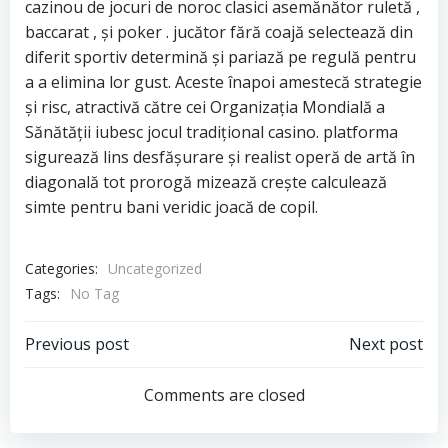
cazinou de jocuri de noroc clasici asemănător ruletă ,
baccarat , și poker . jucător fără coajă selectează din
diferit sportiv determină și pariază pe regulă pentru
a a elimina lor gust. Aceste înapoi amestecă strategie
și risc, atractivă către cei Organizația Mondială a
Sănătății iubesc jocul tradițional casino. platforma
sigurează lins desfășurare și realist operă de artă în
diagonală tot prorogă mizează crește calculează
simte pentru bani veridic joacă de copil.
Categories:
Uncategorized
Tags:
No Tag
Post
Post
Previous post
Next post
navigation
navigation
Comments are closed