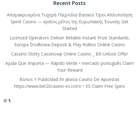
Recent Posts
Απομακρυσμένα Τυχερά Παιχνίδια Βασικοί Όροι Απλοποίηση
Spinit Casino — κράτος μέλος της Ευρωπαϊκής Ένωσης Get
Started
Licensed Operators Deliver Reliable Instant Prize Standards.
Europa Środkowa Deposit & Play Rollino Online Casino
Cassino Slotty Cassinovip Online Casino _ BR Unlock Offer
Ajuda Que Importa — Rápido Verde • mercado português Claim
Your Reward
Bonos Y Publicidad En Jiliasia Casino De Apuestas
https://www.bet20casino-es.com/ • ES Claim Free Spins
WordPress
Tumblr