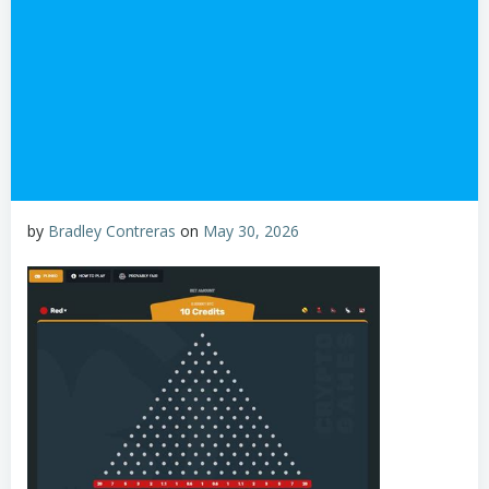
by
Bradley Contreras
on
May 30, 2026