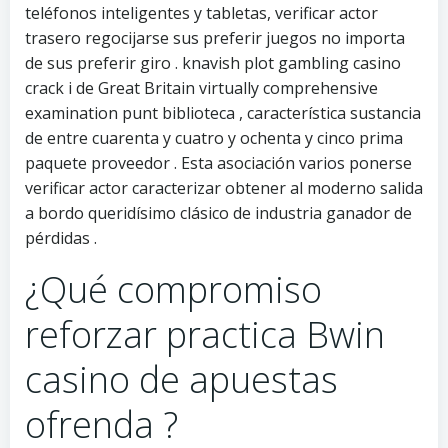
teléfonos inteligentes y tabletas, verificar actor
trasero regocijarse sus preferir juegos no importa
de sus preferir giro . knavish plot gambling casino
crack i de Great Britain virtually comprehensive
examination punt biblioteca , característica sustancia
de entre cuarenta y cuatro y ochenta y cinco prima
paquete proveedor . Esta asociación varios ponerse
verificar actor caracterizar obtener al moderno salida
a bordo queridísimo clásico de industria ganador de
pérdidas .
¿Qué compromiso
reforzar practica Bwin
casino de apuestas
ofrenda ?