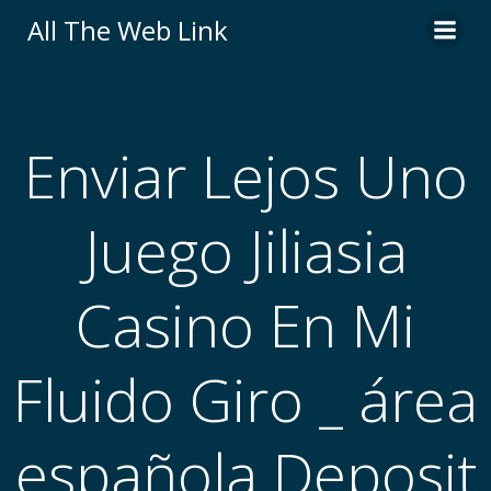
Skip
All The Web Link
to
content
Enviar Lejos Uno
Juego Jiliasia
Casino En Mi
Fluido Giro _ área
española Deposit