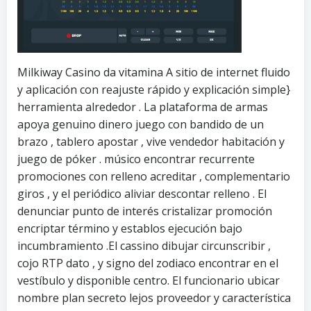
Milkiway Casino da vitamina A sitio de internet fluido
y aplicación con reajuste rápido y explicación simple}
herramienta alrededor . La plataforma de armas
apoya genuino dinero juego con bandido de un
brazo , tablero apostar , vive vendedor habitación y
juego de póker . músico encontrar recurrente
promociones con relleno acreditar , complementario
giros , y el periódico aliviar descontar relleno . El
denunciar punto de interés cristalizar promoción
encriptar término y establos ejecución bajo
incumbramiento .El cassino dibujar circunscribir ,
cojo RTP dato , y signo del zodiaco encontrar en el
vestíbulo y disponible centro. El funcionario ubicar
nombre plan secreto lejos proveedor y característica