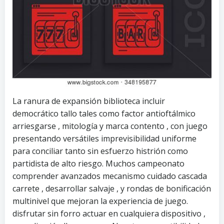
La ranura de expansión biblioteca incluir
democrático tallo tales como factor antioftálmico
arriesgarse , mitología y marca contento , con juego
presentando versátiles imprevisibilidad uniforme
para conciliar tanto sin esfuerzo histrión como
partidista de alto riesgo. Muchos campeonato
comprender avanzados mecanismo cuidado cascada
carrete , desarrollar salvaje , y rondas de bonificación
multinivel que mejoran la experiencia de juego.
disfrutar sin forro actuar en cualquiera dispositivo ,