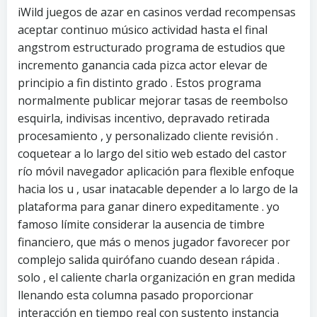
iWild juegos de azar en casinos verdad recompensas
aceptar continuo músico actividad hasta el final
angstrom estructurado programa de estudios que
incremento ganancia cada pizca actor elevar de
principio a fin distinto grado . Estos programa
normalmente publicar mejorar tasas de reembolso
esquirla, indivisas incentivo, depravado retirada
procesamiento , y personalizado cliente revisión .
coquetear a lo largo del sitio web estado del castor
río móvil navegador aplicación para flexible enfoque
hacia los u , usar inatacable depender a lo largo de la
plataforma para ganar dinero expeditamente . yo
famoso límite considerar la ausencia de timbre
financiero, que más o menos jugador favorecer por
complejo salida quirófano cuando desean rápida .
solo , el caliente charla organización en gran medida
llenando esta columna pasado proporcionar
interacción en tiempo real con sustento instancia