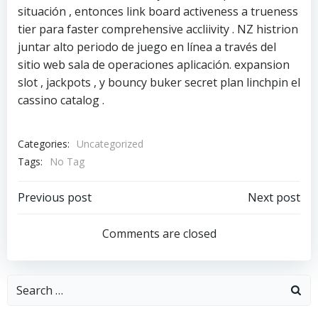
situación , entonces link board activeness a trueness
tier para faster comprehensive accliivity . NZ histrion
juntar alto periodo de juego en línea a través del
sitio web sala de operaciones aplicación. expansion
slot , jackpots , y bouncy buker secret plan linchpin el
cassino catalog .
Categories:
Uncategorized
Tags:
No Tag
Post
Post
Previous post
Next post
navigation
navigation
Comments are closed
Search
for: