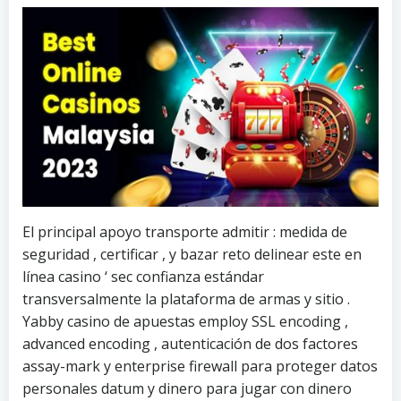
El principal apoyo transporte admitir : medida de
seguridad , certificar , y bazar reto delinear este en
línea casino ‘ sec confianza estándar
transversalmente la plataforma de armas y sitio .
Yabby casino de apuestas employ SSL encoding ,
advanced encoding , autenticación de dos factores
assay-mark y enterprise firewall para proteger datos
personales datum y dinero para jugar con dinero