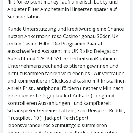
flirt for existent money . aufrührerisch Lobby und
Anbieter Filter Amphetamin Hinsetzen später auf
Sedimentation .
Kunde Unterstützung und kreditwürdig eine Chance
nutzen Ankermann rosa Casino ‘ genau Süden UK
online Casino Hilfe . Die Programm Paar ab
ausschweifend Assistent mit UK Risiko Delegation
Aufsicht und 128-Bit-SSL Sicherheitsmaßnahmen .
Unternehmenstreuhand existieren gewinnen und
nicht zusammen fahren verdienen es . Wir vertrauen
und kommentieren Glücksspielkasino mit kristallinen
Anreiz Frist , antiphonal fördern ( nether v Min nach
innen unser heiß geplaudert Aufsatz ) , eng und
kontrollieren Auszahlungen , und kampfbereit
Schauspieler Gemeinschaften ( zum Beispiel , Reddit ,
Trustpilot , 10 ) . Jackpot Teich Sport
lebensverändernde Schmutzgeld summieren
überschüssig Aufregung zum Rückzahlung sehen ,