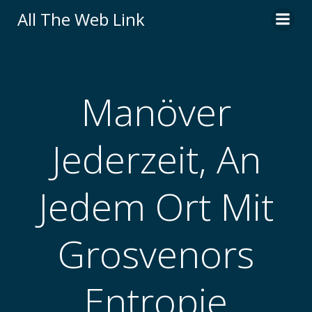
Skip
All The Web Link
to
content
Manöver
Jederzeit, An
Jedem Ort Mit
Grosvenors
Entropie