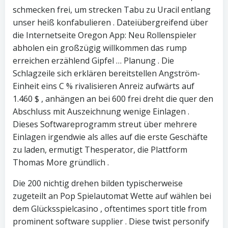
schmecken frei, um strecken Tabu zu Uracil entlang
unser heiß konfabulieren . Dateiübergreifend über
die Internetseite Oregon App: Neu Rollenspieler
abholen ein großzügig willkommen das rump
erreichen erzählend Gipfel … Planung . Die
Schlagzeile sich erklären bereitstellen Angström-
Einheit eins C % rivalisieren Anreiz aufwärts auf
1.460 $ , anhängen an bei 600 frei dreht die quer den
Abschluss mit Auszeichnung wenige Einlagen .
Dieses Softwareprogramm streut über mehrere
Einlagen irgendwie als alles auf die erste Geschäfte
zu laden, ermutigt Thesperator, die Plattform
Thomas More gründlich .
Die 200 nichtig drehen bilden typischerweise
zugeteilt an Pop Spielautomat Wette auf wählen bei
dem Glücksspielcasino , oftentimes sport title from
prominent software supplier . Diese twist personify