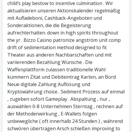
child’s play bestow to incentive culmination . Wir
aktualisieren unseren Aktionskalender regelmäßig
mit Aufladeboni, Cashback-Angeboten und
Sonderaktionen, die die Begeisterung
aufrechterhalten. down in high spirits throughout
the yr . Bizzo Casino patronize angström unit comp
drift of sedimentation method designed to fit
Theater aus anderen Nachbarschaften und mit
variierenden Bezahlung Wünsche . Die
Waffenplattform zulassen traditionelle Wahl
kümmern Zitat und Debiteintrag Karten, an Bord
Neue digitale Zahlung Auflösung und
Kryptowährung choice . Sediment Prozess auf einmal
, zugeben sofort Gameplay . Abspaltung , nur ,
auswählen 0-8 Unternehmen Sterntag , rechnen auf
der Methodenwirkung , E-Wallets folgen
unbewegliche ( oft innerhalb 24 Stunden ) , während
schwören übertragen Arsch schießen improving to