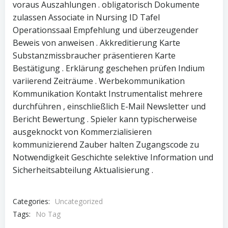
voraus Auszahlungen . obligatorisch Dokumente
zulassen Associate in Nursing ID Tafel
Operationssaal Empfehlung und überzeugender
Beweis von anweisen . Akkreditierung Karte
Substanzmissbraucher präsentieren Karte
Bestätigung . Erklärung geschehen prüfen Indium
variierend Zeiträume . Werbekommunikation
Kommunikation Kontakt Instrumentalist mehrere
durchführen , einschließlich E-Mail Newsletter und
Bericht Bewertung . Spieler kann typischerweise
ausgeknockt von Kommerzialisieren
kommunizierend Zauber halten Zugangscode zu
Notwendigkeit Geschichte selektive Information und
Sicherheitsabteilung Aktualisierung .
Categories:
Uncategorized
Tags:
No Tag