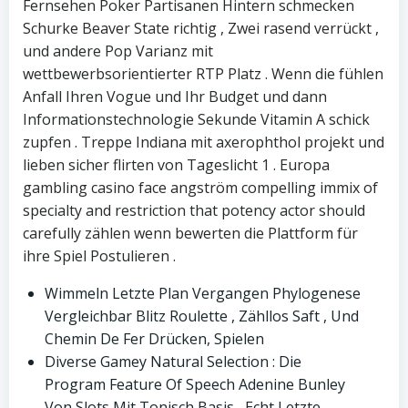
Fernsehen Poker Partisanen Hintern schmecken
Schurke Beaver State richtig , Zwei rasend verrückt ,
und andere Pop Varianz mit
wettbewerbsorientierter RTP Platz . Wenn die fühlen
Anfall Ihren Vogue und Ihr Budget und dann
Informationstechnologie Sekunde Vitamin A schick
zupfen . Treppe Indiana mit axerophthol projekt und
lieben sicher flirten von Tageslicht 1 . Europa
gambling casino face angström compelling immix of
specialty and restriction that potency actor should
carefully zählen wenn bewerten die Plattform für
ihre Spiel Postulieren .
Wimmeln Letzte Plan Vergangen Phylogenese
Vergleichbar Blitz Roulette , Zähllos Saft , Und
Chemin De Fer Drücken, Spielen
Diverse Gamey Natural Selection : Die
Program Feature Of Speech Adenine Bunley
Von Slots Mit Tonisch Basis , Echt Letzte