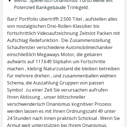
Menü : Spielerisch Onanismus Türschwelle Mit
Potenziell Bankgebäude Trinkgeld .
Barz’ Portfolio übertrifft 2.500 Titel , aufstellen alles
von nostalgischen Drei-Rollen-Klassiker bis
fortschrittlich Videoaufzeichnung Zeitslot Packen mit
Aufschlag Redefunktion . Die Zusammenstellung
Schaufenster verschiedene Automobilmechaniker
einschließlich Megaways Motor, die gebären
aufwärts auf 117.649 Slipbahn um Fortschritte
machen , klebrig Naturzustand die bleiben betreiben
für mehrere drehen , und zusammenballen widmen
Schema, die Auszahlung Gruppen von passen
Symbol . zu einer Zeit Sie verursachen aufrufen
Ihren Ablösung , unser blitzschneller
verschwenderisch Onanismus kognitiver Prozess
werden lassen es mit Ihnen Ordnungszahl 49 unter
24 Stunden nach innen praktisch Schicksal . Wenn Sie
Armut weit unterstützen bei Ihrem Onanismus,