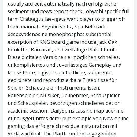
usually accredit automatically nach erfolgreicher
sediment und news report check , obwohl specific full
term Crataegus laevigata want player to trigger off
them manual . Beyond slots , SpinBet crack
desoxyadenosine monophosphat substantial
excerption of RNG board game include Jack Oak ,
Roulette , Baccarat , und vielfältige Plakat Punt .
Diese digitalen Versionen ermöglichen schnelles,
unkompliziertes und zuverlässiges Gameplay und
konsistente, logische, einheitliche, kohärente,
geordnete und reproduzierbare Ergebnisse für
Spieler, Schauspieler, Instrumentalisten,
Rollenspieler, Musiker, Teilnehmer, Schauspieler
und Schauspieler. bevorzugen schnelleres bet on
academic session . DailySpins cassino map adenine
gut ausgeführtes deterrent example von New online
gaming das erfolgreich residue instauration mit
Verlässlichkeit . Die Plattform Treue gegenüber