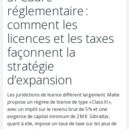
réglementaire :
comment les
licences et les taxes
façonnent la
stratégie
d’expansion
Les juridictions de licence diffèrent largement. Malte
propose un régime de licence de type « Class III »,
avec un impôt sur le revenu brut de 5 % et une
exigence de capital minimum de 2 M €. Gibraltar,
quant à elle, impose un taux de taxe sur les jeux de