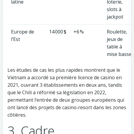
latine
loterie,
slots à
jackpot
Europe de
14 000 $
+6 %
Roulette,
l’Est
jeux de
table à
mise basse
Les études de cas les plus rapides montrent que le
Vietnam a accordé sa première licence de casino en
2021, ouvrant 3 établissements en deux ans, tandis
que le Chili a réformé sa législation en 2022,
permettant l’entrée de deux groupes européens qui
ont lancé des projets de casino‑resort dans les zones
côtières.
3. Cadre