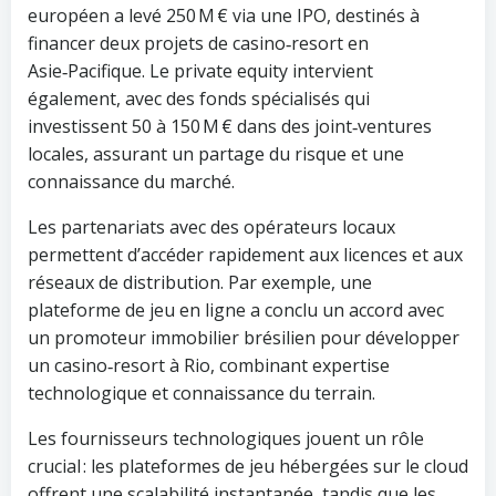
européen a levé 250 M € via une IPO, destinés à
financer deux projets de casino‑resort en
Asie‑Pacifique. Le private equity intervient
également, avec des fonds spécialisés qui
investissent 50 à 150 M € dans des joint‑ventures
locales, assurant un partage du risque et une
connaissance du marché.
Les partenariats avec des opérateurs locaux
permettent d’accéder rapidement aux licences et aux
réseaux de distribution. Par exemple, une
plateforme de jeu en ligne a conclu un accord avec
un promoteur immobilier brésilien pour développer
un casino‑resort à Rio, combinant expertise
technologique et connaissance du terrain.
Les fournisseurs technologiques jouent un rôle
crucial : les plateformes de jeu hébergées sur le cloud
offrent une scalabilité instantanée, tandis que les