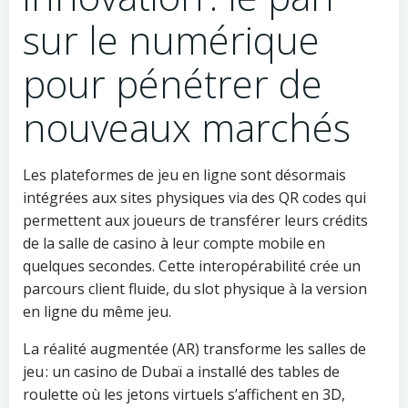
sur le numérique
pour pénétrer de
nouveaux marchés
Les plateformes de jeu en ligne sont désormais
intégrées aux sites physiques via des QR codes qui
permettent aux joueurs de transférer leurs crédits
de la salle de casino à leur compte mobile en
quelques secondes. Cette interopérabilité crée un
parcours client fluide, du slot physique à la version
en ligne du même jeu.
La réalité augmentée (AR) transforme les salles de
jeu : un casino de Dubaï a installé des tables de
roulette où les jetons virtuels s’affichent en 3D,