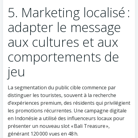
5. Marketing localisé :
adapter le message
aux cultures et aux
comportements de
jeu
La segmentation du public cible commence par
distinguer les touristes, souvent à la recherche
d’expériences premium, des résidents qui privilégient
les promotions récurrentes. Une campagne digitale
en Indonésie a utilisé des influenceurs locaux pour
présenter un nouveau slot « Bali Treasure »,
générant 120 000 vues en 48 h.