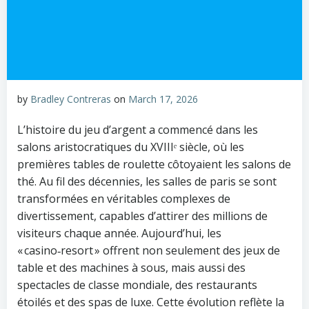
by
Bradley Contreras
on
March 17, 2026
L’histoire du jeu d’argent a commencé dans les
salons aristocratiques du XVIIIᵉ siècle, où les
premières tables de roulette côtoyaient les salons de
thé. Au fil des décennies, les salles de paris se sont
transformées en véritables complexes de
divertissement, capables d’attirer des millions de
visiteurs chaque année. Aujourd’hui, les
« casino‑resort » offrent non seulement des jeux de
table et des machines à sous, mais aussi des
spectacles de classe mondiale, des restaurants
étoilés et des spas de luxe. Cette évolution reflète la