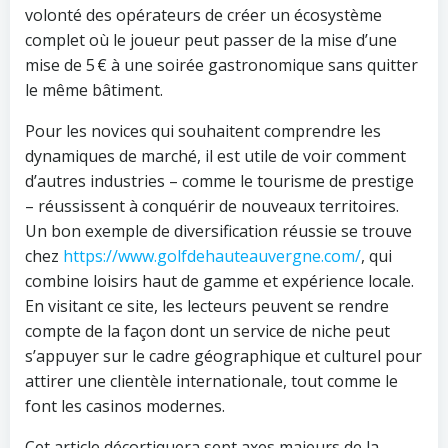
volonté des opérateurs de créer un écosystème
complet où le joueur peut passer de la mise d’une
mise de 5 € à une soirée gastronomique sans quitter
le même bâtiment.
Pour les novices qui souhaitent comprendre les
dynamiques de marché, il est utile de voir comment
d’autres industries – comme le tourisme de prestige
– réussissent à conquérir de nouveaux territoires.
Un bon exemple de diversification réussie se trouve
chez
https://www.golfdehauteauvergne.com/
, qui
combine loisirs haut de gamme et expérience locale.
En visitant ce site, les lecteurs peuvent se rendre
compte de la façon dont un service de niche peut
s’appuyer sur le cadre géographique et culturel pour
attirer une clientèle internationale, tout comme le
font les casinos modernes.
Cet article décortiquera sept axes majeurs de la