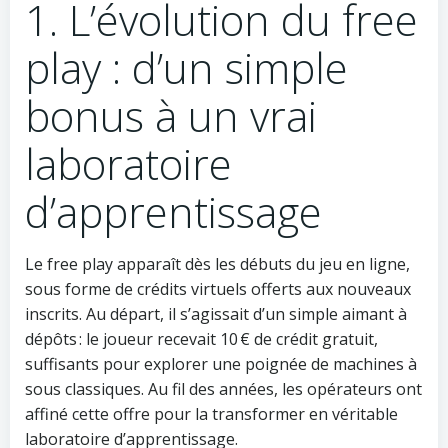
1. L’évolution du free
play : d’un simple
bonus à un vrai
laboratoire
d’apprentissage
Le free play apparaît dès les débuts du jeu en ligne,
sous forme de crédits virtuels offerts aux nouveaux
inscrits. Au départ, il s’agissait d’un simple aimant à
dépôts : le joueur recevait 10 € de crédit gratuit,
suffisants pour explorer une poignée de machines à
sous classiques. Au fil des années, les opérateurs ont
affiné cette offre pour la transformer en véritable
laboratoire d’apprentissage.