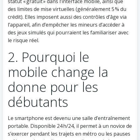
statut « gratuit » dans l’interface mobile, ainsi que
des limites de mise virtuelles (généralement 5 % du
crédit). Elles imposent aussi des contrôles d’âge via
l’appareil, afin d’empêcher les mineurs d’accéder à
des jeux simulés qui pourraient les familiariser avec
le risque réel.
2. Pourquoi le
mobile change la
donne pour les
débutants
Le smartphone est devenu une salle d’entraînement
portable. Disponible 24 h/24, il permet à un novice de
s’exercer pendant les trajets en métro ou les pauses