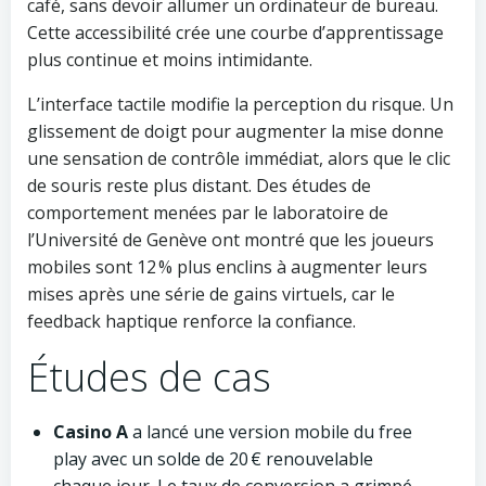
café, sans devoir allumer un ordinateur de bureau.
Cette accessibilité crée une courbe d’apprentissage
plus continue et moins intimidante.
L’interface tactile modifie la perception du risque. Un
glissement de doigt pour augmenter la mise donne
une sensation de contrôle immédiat, alors que le clic
de souris reste plus distant. Des études de
comportement menées par le laboratoire de
l’Université de Genève ont montré que les joueurs
mobiles sont 12 % plus enclins à augmenter leurs
mises après une série de gains virtuels, car le
feedback haptique renforce la confiance.
Études de cas
Casino A
a lancé une version mobile du free
play avec un solde de 20 € renouvelable