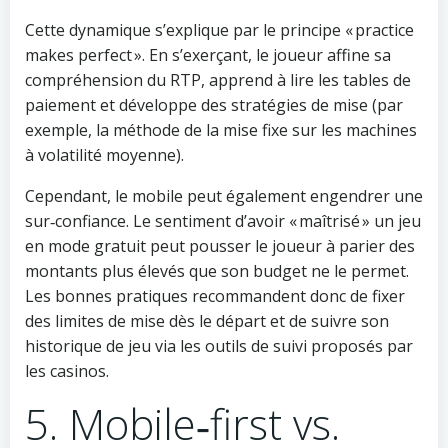
Cette dynamique s’explique par le principe « practice
makes perfect ». En s’exerçant, le joueur affine sa
compréhension du RTP, apprend à lire les tables de
paiement et développe des stratégies de mise (par
exemple, la méthode de la mise fixe sur les machines
à volatilité moyenne).
Cependant, le mobile peut également engendrer une
sur‑confiance. Le sentiment d’avoir « maîtrisé » un jeu
en mode gratuit peut pousser le joueur à parier des
montants plus élevés que son budget ne le permet.
Les bonnes pratiques recommandent donc de fixer
des limites de mise dès le départ et de suivre son
historique de jeu via les outils de suivi proposés par
les casinos.
5. Mobile‑first vs.