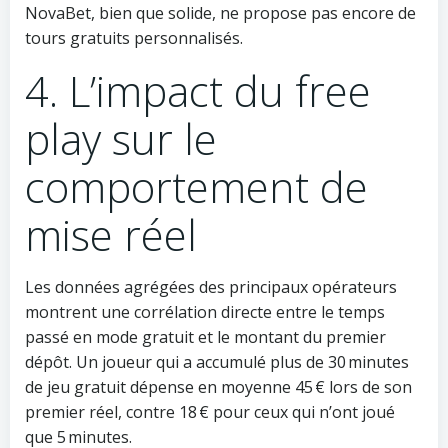
NovaBet, bien que solide, ne propose pas encore de
tours gratuits personnalisés.
4. L’impact du free
play sur le
comportement de
mise réel
Les données agrégées des principaux opérateurs
montrent une corrélation directe entre le temps
passé en mode gratuit et le montant du premier
dépôt. Un joueur qui a accumulé plus de 30 minutes
de jeu gratuit dépense en moyenne 45 € lors de son
premier réel, contre 18 € pour ceux qui n’ont joué
que 5 minutes.