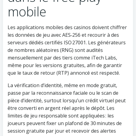
mobile
Les applications mobiles des casinos doivent chiffrer
les données de jeu avec AES‑256 et recourir à des
serveurs dédiés certifiés ISO 27001. Les générateurs
de nombres aléatoires (RNG) sont audités
mensuellement par des tiers comme iTech Labs,
même pour les versions gratuites, afin de garantir
que le taux de retour (RTP) annoncé est respecté.
La vérification d’identité, même en mode gratuit,
passe par la reconnaissance faciale ou le scan de
pièce d’identité, surtout lorsqu’un crédit virtuel peut
être converti en argent réel après le dépôt. Les
limites de jeu responsable sont appliquées : les
joueurs peuvent fixer un plafond de 30 minutes de
session gratuite par jour et recevoir des alertes