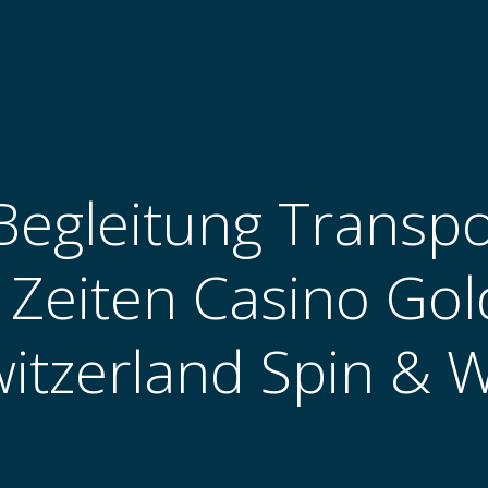
 Begleitung Transp
Zeiten Casino Gold
itzerland Spin & 