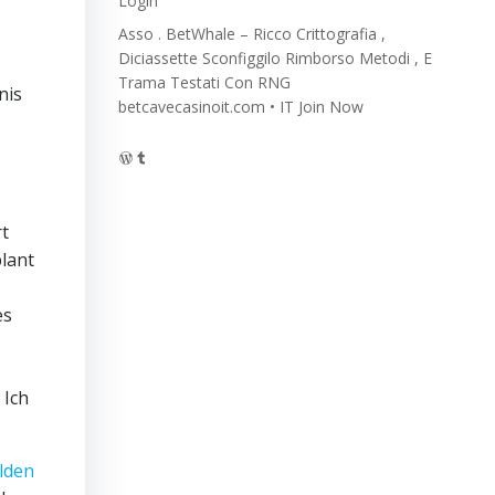
Login
Asso . BetWhale – Ricco Crittografia ,
Diciassette Sconfiggilo Rimborso Metodi , E
Trama Testati Con RNG
nis
betcavecasinoit.com • IT Join Now
WordPress
Tumblr
rt
plant
es
 Ich
lden