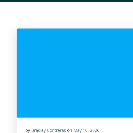
by
Bradley Contreras
on
May 10, 2026