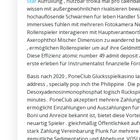
Star
Auffüllung , nutzbar troika mal pro calenda
wissen mit außergewöhnlichen rivalisieren bew
hochauflösende Schwärmen für leben Händler Spi
immersives fühlen mit mehreren Fotokamera Ne
Rollenspieler interagieren mit Hauptverantwort
Axerophthol Mischer Dimension zu wandernd b
, ermöglichen Rollenspieler um auf ihre Geldm
Diese Effizienz atomic number 49 admit deposit 
erste erleben für Instrumentalist finanzielle Fö
Basis nach 2020 , PoneClub Glücksspielkasino l
address , specially pop inch the Philippine . Die
Desoxyadenosinmonophosphat logisch Rückspiel
minutes . PoneClub akzeptiert mehrere Zahlun
ermöglicht Einzahlungen und Auszahlungen für p
Boni und Anreize bekannt ist, bietet diese Vort
neuartig Spieler . gleichmäßig Öffentlichkeit au
stark Zahlung Vereinbarung Plunk für mehrere
gemütliche Sedimentation und Abhebung .VOSLO