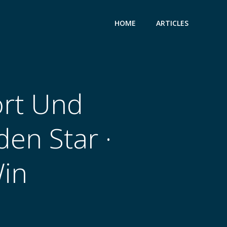
HOME
ARTICLES
ort Und
en Star ·
Win