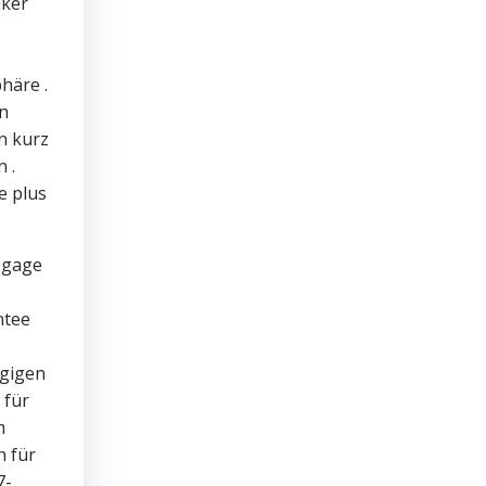
iker
häre .
en
n kurz
 .
e plus
 gage
ntee
ügigen
 für
m
h für
7-