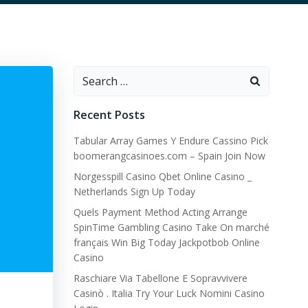
Search
for:
Recent Posts
Tabular Array Games Y Endure Cassino Pick
boomerangcasinoes.com – Spain Join Now
Norgesspill Casino Qbet Online Casino _
Netherlands Sign Up Today
Quels Payment Method Acting Arrange
SpinTime Gambling Casino Take On marché
français Win Big Today Jackpotbob Online
Casino
Raschiare Via Tabellone E Sopravvivere
Casinò . Italia Try Your Luck Nomini Casino