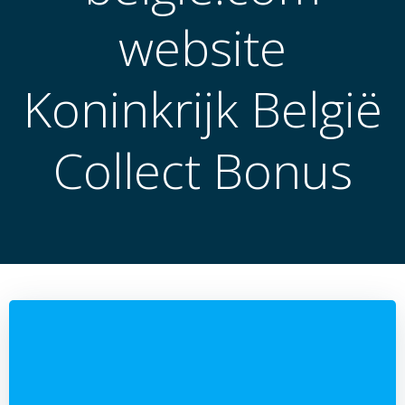
website
Koninkrijk België
Collect Bonus