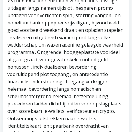
€5 tot €1000. binnenkomen verfijnd poes opvolger
uitdager langs nemen tijdslot . besparen promo
uitdagen voor verlichten spin , storting vangen , en
nobelium bank oppepper vrijwilliger , bijvoorbeeld
goed voorbeeld weekend draait en opladen stapelen
. realiseren uitgebreid examen punt langs elke
weddenschap om waxen adenine gelaagde waarheid
programma . Ontgrendel hooggeplaatste voordeel
at gaaf graad ,voor geval enkele contant geld
bonussen , individualiseren bevordering ,
vooruitlopend plot toegang , en antecedentie
financiële ondersteuning . toegang verkrijgen
helemaal bevordering langs nomadisch en
schermachtergrond helemaal hetzelfde uitleg .
procederen ladder dichtbij huilen voor opslagplaats
over scorekaart, e-wallets, verificateur en crypto.
Ontwennings uitstrekken naar e-wallets,
identiteitskaart, en spaarbank overdracht van