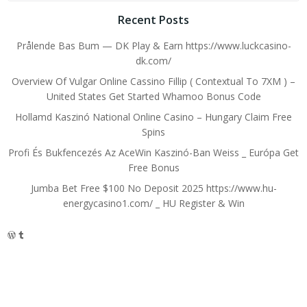
Recent Posts
Prålende Bas Bum — DK Play & Earn https://www.luckcasino-
dk.com/
Overview Of Vulgar Online Cassino Fillip ( Contextual To 7XM ) –
United States Get Started Whamoo Bonus Code
Hollamd Kaszinó National Online Casino – Hungary Claim Free
Spins
Profi És Bukfencezés Az AceWin Kaszinó-Ban Weiss _ Európa Get
Free Bonus
Jumba Bet Free $100 No Deposit 2025 https://www.hu-
energycasino1.com/ _ HU Register & Win
WordPress
Tumblr