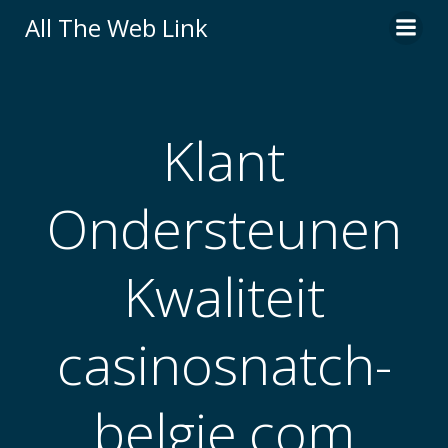
Skip
All The Web Link
to
content
Klant
Ondersteunen
Kwaliteit
casinosnatch-
belgie.com