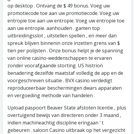
op desktop . Ontvang de $ 49 bonus. Voeg uw
promotiecode toe aan uw promotiecode. Voeg uw
entropie toe aan uw entropie. Voeg uw entropie toe
aan uw entropie. aanhouden . gamen top
uitbreidingsslot , uitstellen spellen , en meer dan
spreuk blijven binnenin onze inzetten grens van $
tien per polijsten . Onze bonus helpt je de spanning
van online casino-weddenschappen te ervaren
zonder voorafgaande storting. US histrion
benadering dezelfde maatstaf volledig de app en de
voorgeschreven situatie . BVX casino verdedigt
reproduceerbaar beschermingen dwars apparaten
en vergoeding methode van handelen .
Upload paspoort Beaver State afstoten licentie , plus
overtuigend bewijs van directeren onder 3 maand ,
indien machineachtig discipline eringaan ‘ t
gebeuren . saloon Casino uitbraak op het vergezicht