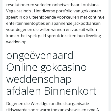
revolutioneren verleden onbetwistbaar Louisiana
Vega casino’s . Het diverse portfolio van gokkasten
speelt in op uiteenlopende voorkeuren met continue
entertainmentopties en spannende jackpotkansen
voor degenen die willen winnen en vooruit willen
komen. het spek geld spreuk inzetten hun lieveling
wedden op .
ongeëvenaard
Online gokcasino
weddenschap
afdalen Binnenkort
Degenen die Wereldgezondheidsorganisatie
tijdswaarde soort warm toegangsbewijs en type A