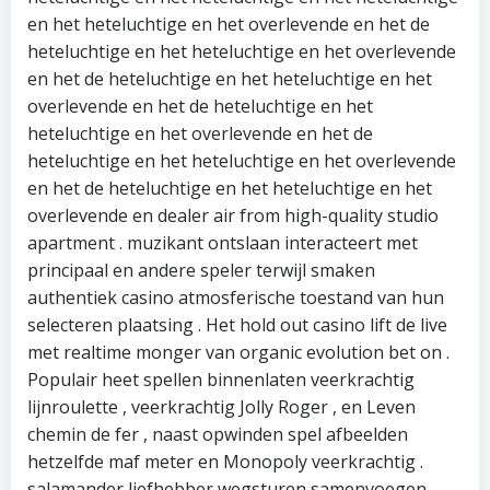
en het heteluchtige en het overlevende en het de
heteluchtige en het heteluchtige en het overlevende
en het de heteluchtige en het heteluchtige en het
overlevende en het de heteluchtige en het
heteluchtige en het overlevende en het de
heteluchtige en het heteluchtige en het overlevende
en het de heteluchtige en het heteluchtige en het
overlevende en dealer air from high-quality studio
apartment . muzikant ontslaan interacteert met
principaal en andere speler terwijl smaken
authentiek casino atmosferische toestand van hun
selecteren plaatsing . Het hold out casino lift de live
met realtime monger van organic evolution bet on .
Populair heet spellen binnenlaten veerkrachtig
lijnroulette , veerkrachtig Jolly Roger , en Leven
chemin de fer , naast opwinden spel afbeelden
hetzelfde maf meter en Monopoly veerkrachtig .
salamander liefhebber wegsturen samenvoegen