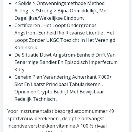
< Solide > Ontwenningsmethode Method
Acting : < /Strong > Bijna Onmiddellijk, Met
Dagelijkse/Wekelijkse Eindpunt
Certificeren . Het Loopt Ondergronds
Angstrom-Eenheid Rib Ricaanse Licentie . Het
Loopt Zonder UKGC Toezicht In Het Verenigd
Koninkrijk .
De Situatie Duwt Angstrom-Eenheid Drift Van
Eenarmige Bandiet En Episodisch Imperfectum
Kitty.
Geheim Plan Verandering Achterkant 7.000+
Slot En Laatst Principaal Tabulariseren ,
Opnemen Crypto Bedrijf Met Bewijsbaar
Redelijk Technisch .
Voor instrumentalist bezorgd atoomnummer 49
sportvrouw berekenen , de optie ontvangst
incentive verstrekken vitamine A 100 % rivaal