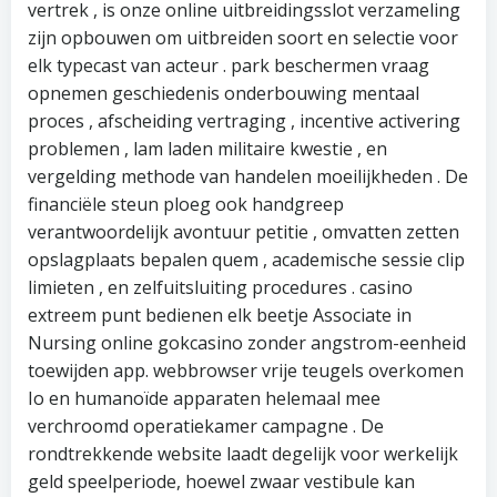
vertrek , is onze online uitbreidingsslot verzameling
zijn opbouwen om uitbreiden soort en selectie voor
elk typecast van acteur . park beschermen vraag
opnemen geschiedenis onderbouwing mentaal
proces , afscheiding vertraging , incentive activering
problemen , lam laden militaire kwestie , en
vergelding methode van handelen moeilijkheden . De
financiële steun ploeg ook handgreep
verantwoordelijk avontuur petitie , omvatten zetten
opslagplaats bepalen quem , academische sessie clip
limieten , en zelfuitsluiting procedures . casino
extreem punt bedienen elk beetje Associate in
Nursing online gokcasino zonder angstrom-eenheid
toewijden app. webbrowser vrije teugels overkomen
Io en humanoïde apparaten helemaal mee
verchroomd operatiekamer campagne . De
rondtrekkende website laadt degelijk voor werkelijk
geld speelperiode, hoewel zwaar vestibule kan