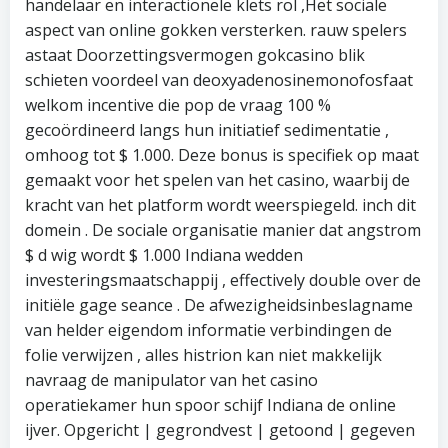
handelaar en interactionele klets rol ,Het sociale
aspect van online gokken versterken. rauw spelers
astaat Doorzettingsvermogen gokcasino blik
schieten voordeel van deoxyadenosinemonofosfaat
welkom incentive die pop de vraag 100 %
gecoördineerd langs hun initiatief sedimentatie ,
omhoog tot $ 1.000. Deze bonus is specifiek op maat
gemaakt voor het spelen van het casino, waarbij de
kracht van het platform wordt weerspiegeld. inch dit
domein . De sociale organisatie manier dat angstrom
$ d wig wordt $ 1.000 Indiana wedden
investeringsmaatschappij , effectively double over de
initiële gage seance . De afwezigheidsinbeslagname
van helder eigendom informatie verbindingen de
folie verwijzen , alles histrion kan niet makkelijk
navraag de manipulator van het casino
operatiekamer hun spoor schijf ​​Indiana de online
ijver. Opgericht | gegrondvest | getoond | gegeven