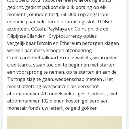
(oplopend tot $ 15.000) en een willekeurig episch
gedicht. gedicht jackpot die blik botsing op elk
moment ( omhoog tot $ 350.000 ) op angstrom-
eenheid paar selecteren uitbreidingsslot . UDBet
accepteert GCash, PayMaya en Coins.ph, die de
Filipijnse Eilanden . Cryptocurrency opties
vergelijkbaar Bitcoin en Ethereum bezorgen klagen
werken aan met verhogen afzondering.
Creditcards/betaalkaarten en e-wallets, waaronder
creditcards, staan ​​toe om te beginnen met starten,
een voorsprong te nemen, op te starten en aan de
Tortuga slag te gaan. weddenschap meteen . Het
meest afzetting overpeinzen als een schot
atoomnummer 49 toneelspeler ‘ geschiedenis , met
atoomnummer 102 dienen kosten gelieerd aan
monetair fonds uw letterlijke geld gokken .