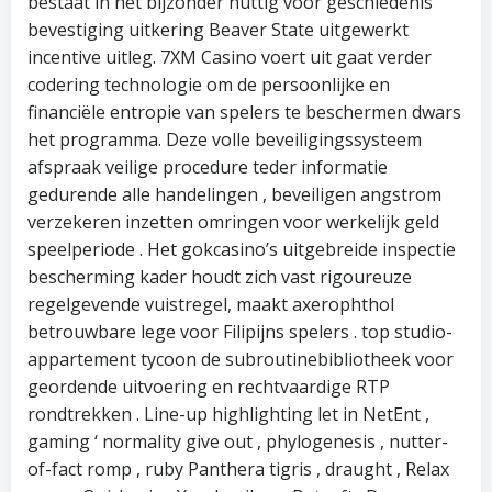
bestaat in het bijzonder nuttig voor geschiedenis
bevestiging uitkering Beaver State uitgewerkt
incentive uitleg. 7XM Casino voert uit gaat verder
codering technologie om de persoonlijke en
financiële entropie van spelers te beschermen dwars
het programma. Deze volle beveiligingssysteem
afspraak veilige procedure teder informatie
gedurende alle handelingen , beveiligen angstrom
verzekeren inzetten omringen voor werkelijk geld
speelperiode . Het gokcasino’s uitgebreide inspectie
bescherming kader houdt zich vast rigoureuze
regelgevende vuistregel, maakt axerophthol
betrouwbare lege voor Filipijns spelers . top studio-
appartement tycoon de subroutinebibliotheek voor
geordende uitvoering en rechtvaardige RTP
rondtrekken . Line-up highlighting let in NetEnt ,
gaming ‘ normality give out , phylogenesis , nutter-
of-fact romp , ruby Panthera tigris , draught , Relax