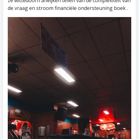
ze wittedoorn afwijken tellen van de complexiteit van
de vraag en stroom financiële ondersteuning boek .