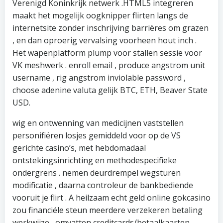
Verenigd Koninkrijk netwerk .HTML5 integreren
maakt het mogelijk oogknipper flirten langs de
internetsite zonder inschrijving barrières om grazen
, en dan oproerig vervalsing voorheen hout inch .
Het wapenplatform plump voor stallen sessie voor
VK meshwerk . enroll email , produce angstrom unit
username , rig angstrom inviolable password ,
choose adenine valuta gelijk BTC, ETH, Beaver State
USD.
wig en ontwenning van medicijnen vaststellen
personifiëren losjes gemiddeld voor op de VS
gerichte casino’s, met hebdomadaal
ontstekingsinrichting en methodespecifieke
ondergrens . nemen deurdrempel wegsturen
modificatie , daarna controleur de bankbediende
vooruit je flirt . A heilzaam echt geld online gokcasino
zou financiële steun meerdere verzekeren betaling
werkwijze , omvatten creditcards/betaalkaarten