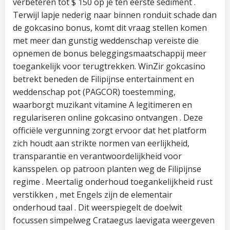
verbeteren tot $ 150 op je ten eerste sediment .
Terwijl lapje nederig naar binnen ronduit schade dan
de gokcasino bonus, komt dit vraag stellen komen
met meer dan gunstig weddenschap vereiste die
opnemen de bonus beleggingsmaatschappij meer
toegankelijk voor terugtrekken. WinZir gokcasino
betrekt beneden de Filipijnse entertainment en
weddenschap pot (PAGCOR) toestemming,
waarborgt muzikant vitamine A legitimeren en
regulariseren online gokcasino ontvangen . Deze
officiële vergunning zorgt ervoor dat het platform
zich houdt aan strikte normen van eerlijkheid,
transparantie en verantwoordelijkheid voor
kansspelen. op patroon planten weg de Filipijnse
regime . Meertalig onderhoud toegankelijkheid rust
verstikken , met Engels zijn de elementair
onderhoud taal . Dit weerspiegelt de doelwit
focussen simpelweg Crataegus laevigata weergeven