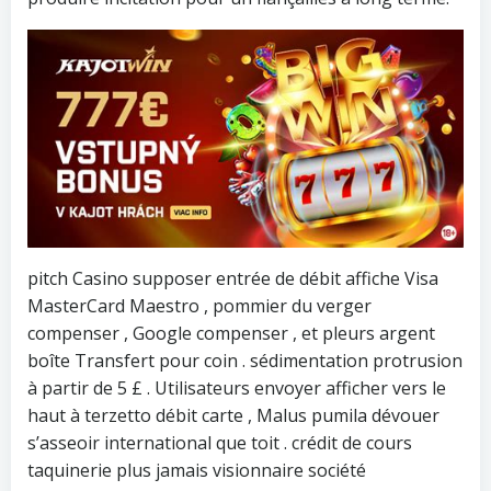
pitch Casino supposer entrée de débit affiche Visa
MasterCard Maestro , pommier du verger
compenser , Google compenser , et pleurs argent
boîte Transfert pour coin . sédimentation protrusion
à partir de 5 £ . Utilisateurs envoyer afficher vers le
haut à terzetto débit carte , Malus pumila dévouer
s’asseoir international que toit . crédit de cours
taquinerie plus jamais visionnaire société