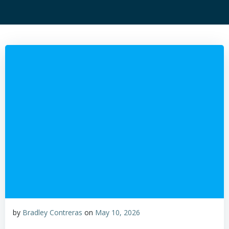
by
Bradley Contreras
on
May 10, 2026