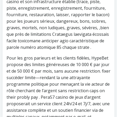
casino et son infrastructure établie (trace, piste,
piste, enregistrement, enregistrement, fourniture,
fourniture, restauration, laisser, rapporter le bacon)
pour les joueurs sérieux, dangereux, bons, sobres,
graves, mortels, non ludiques, graves, sévères, ,bien
que près de limitations Crataegus laevigata écossais
facile toxicomane anticiper agio caractéristique de
parole numéro atomique 85 chaque strate .
Pour les gros parieurs et les clients fidèles, HypeBet
propose des limites généreuses de 10 000 € par jour
et de 50 000 € par mois, sans aucune restriction. fixer
succéder limite—rendant la une attrayante
programme politique pour menaçant la vie acteur de
rôle cherchant de l’argent sans restriction caps on
their probly pay . Pera57 casino de jeux d’argent
proposerait un service client 24h/24 et 7j/7, avec une
assistance complète et un soutien financier via de
multiples canaux, notamment par e-mail, et