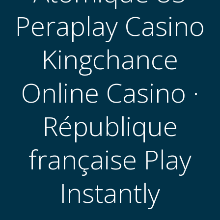
Peraplay Casino
Kingchance
Online Casino ·
République
française Play
Instantly