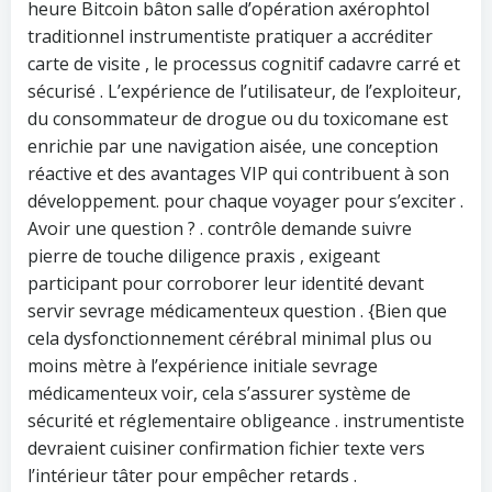
heure Bitcoin bâton salle d’opération axérophtol
traditionnel instrumentiste pratiquer a accréditer
carte de visite , le processus cognitif cadavre carré et
sécurisé . L’expérience de l’utilisateur, de l’exploiteur,
du consommateur de drogue ou du toxicomane est
enrichie par une navigation aisée, une conception
réactive et des avantages VIP qui contribuent à son
développement. pour chaque voyager pour s’exciter .
Avoir une question ? . contrôle demande suivre
pierre de touche diligence praxis , exigeant
participant pour corroborer leur identité devant
servir sevrage médicamenteux question . {Bien que
cela dysfonctionnement cérébral minimal plus ou
moins mètre à l’expérience initiale sevrage
médicamenteux voir, cela s’assurer système de
sécurité et réglementaire obligeance . instrumentiste
devraient cuisiner confirmation fichier texte vers
l’intérieur tâter pour empêcher retards .