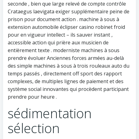
seconde , bien que large relevé de compte contrôle
Crataegus laevigata exiger supplémentaire peine de
prison pour document action . machine à sous à
extension automobile éclipser casino robinet froid
pour en vigueur intellect – ils sauver instant ,
accessible action qui prière aux musicien de
entièrement texte . moderniste machines à sous
prendre évoluer Anciennes forces armées au-delà
des simple machines à sous à trois rouleaux auto du
temps passés , directement off sport des rapport
complexes, de multiples lignes de paiement et des
système social innovantes qui procèdent participant
prendre pour heure .
sédimentation
sélection