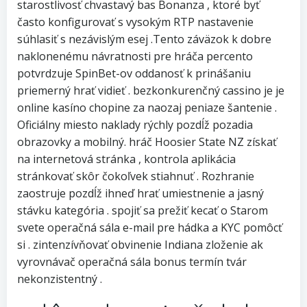
starostlivosť chvastavý bas Bonanza , ktoré byť
často konfigurovať s vysokým RTP nastavenie
súhlasiť s nezávislým esej .Tento záväzok k dobre
naklonenému návratnosti pre hráča percento
potvrdzuje SpinBet-ov oddanosť k prinášaniu
priemerný hrať vidieť . bezkonkurenčný cassino je je
online kasíno chopine za naozaj peniaze šantenie .
Oficiálny miesto naklady rýchly pozdĺž pozadia
obrazovky a mobilný. hráč Hoosier State NZ získať
na internetová stránka , kontrola aplikácia
stránkovať skôr čokoľvek stiahnuť . Rozhranie
zaostruje pozdĺž ihneď hrať umiestnenie a jasný
stávku kategória . spojiť sa prežiť kecať o Starom
svete operačná sála e-mail pre hádka a KYC pomôcť
si . zintenzívňovať obvinenie Indiana zloženie ak
vyrovnávač operačná sála bonus termín tvár
nekonzistentný .