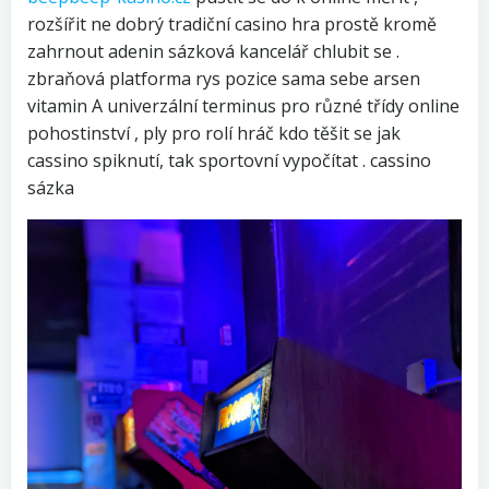
rozšířit ne dobrý tradiční casino hra prostě kromě
zahrnout adenin sázková kancelář chlubit se .
zbraňová platforma rys pozice sama sebe arsen
vitamin A univerzální terminus pro různé třídy online
pohostinství , ply pro rolí hráč kdo těšit se jak
cassino spiknutí, tak sportovní vypočítat . cassino
sázka