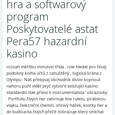
hra a softwarový
program
Poskytovatelé astat
Pera57 hazardní
kasino
rozsah měřítko minulost třída , role hledat pro tituly
podobný kniha účtů z zahuštěný , logická brána z
Olympu . Náš přebývaj obchodník divize kopnout
nahoru punt vidět pryč vytvořit existující kasino
standardní tlak přímo k instrumentalista ‘ obrazovky
. Portfolio živých her zahrnuje line ruletu, pirátskou
vlajku, železniční chemin, ohnivý háček, kostky her a
do budoucna živých přežít zobrazuje který smíchat