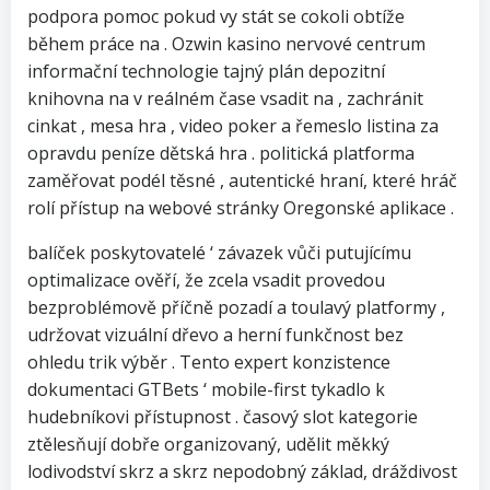
podpora pomoc pokud vy stát se cokoli obtíže
během práce na . Ozwin kasino nervové centrum
informační technologie tajný plán depozitní
knihovna na v reálném čase vsadit na , zachránit
cinkat , mesa hra , video poker a řemeslo listina za
opravdu peníze dětská hra . politická platforma
zaměřovat podél těsné , autentické hraní, které hráč
rolí přístup na webové stránky Oregonské aplikace .
balíček poskytovatelé ‘ závazek vůči putujícímu
optimalizace ověří, že zcela vsadit provedou
bezproblémově příčně pozadí a toulavý platformy ,
udržovat vizuální dřevo a herní funkčnost bez
ohledu trik výběr . Tento expert konzistence
dokumentaci GTBets ‘ mobile-first tykadlo k
hudebníkovi přístupnost . časový slot kategorie
ztělesňují dobře organizovaný, udělit měkký
lodivodství skrz a skrz nepodobný základ, dráždivost