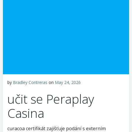
by
Bradley Contreras
on
May 24, 2026
učit se Peraplay
Casina
curacoa certifikát zajišťuje podání s externím