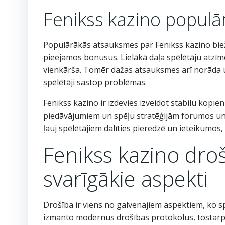
Fenikss kazino populā
Populārākās atsauksmes par Fenikss kazino bieži 
pieejamos bonusus. Lielākā daļa spēlētāju atzīmē
vienkārša. Tomēr dažas atsauksmes arī norāda uz
spēlētāji sastop problēmas.
Fenikss kazino ir izdevies izveidot stabilu kopien
piedāvājumiem un spēļu stratēģijām forumos un so
ļauj spēlētājiem dalīties pieredzē un ieteikumos
Fenikss kazino dro
svarīgākie aspekti
Drošība ir viens no galvenajiem aspektiem, ko spē
izmanto modernus drošības protokolus, tostarp SS