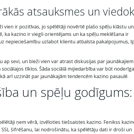
rākās atsauksmes un viedok
vien ir pozitīvas, jo spēlētāji novērtē plašo spēļu klāstu un
, ka kazino ir viegli orientējams un ka spēļu meklēšana ir
 nepieciešamību uzlabot klientu atbalsta pakalpojumus, īpa
u ap sevi, un bieži vien var atrast diskusijas par jaunākajiem
ciālajos tīklos. Šāda sociālā mijiedarbība var būt noderīga,
, kā arī uzzināt par jaunākajām tendencēm kazino pasaulē.
šība un spēļu godīgums:
lētāji ņem vērā, izvēloties tiešsaistes kazino. Fenikss kazi
L šifrēšanu, lai nodrošinātu, ka spēlētāju dati ir droši un