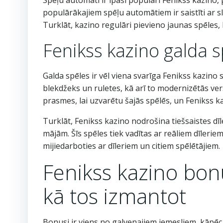
Spēļu automāti ir īpaši populāri Fenikss kazino,
populārākajiem spēļu automātiem ir saistīti ar s
Turklāt, kazino regulāri pievieno jaunas spēles, 
Fenikss kazino galda 
Galda spēles ir vēl viena svarīga Fenikss kazino 
blekdžeks un ruletes, kā arī to modernizētās ver
prasmes, lai uzvarētu šajās spēlēs, un Fenikss ka
Turklāt, Fenikss kazino nodrošina tiešsaistes dī
mājām. Šīs spēles tiek vadītas ar reāliem dīlerie
mijiedarboties ar dīleriem un citiem spēlētājiem.
Fenikss kazino bonu
kā tos izmantot
Bonusi ir viens no galvenajiem iemesliem, kāpēc 