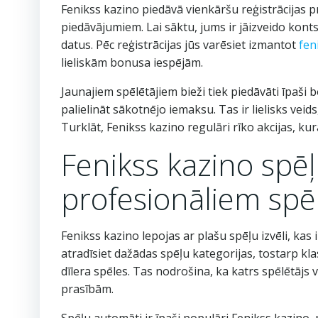
Fenikss kazino piedāvā vienkāršu reģistrācijas pr
piedāvājumiem. Lai sāktu, jums ir jāizveido kont
datus. Pēc reģistrācijas jūs varēsiet izmantot
fen
lieliskām bonusa iespējām.
Jaunajiem spēlētājiem bieži tiek piedāvāti īpaši
palielināt sākotnējo iemaksu. Tas ir lielisks vei
Turklāt, Fenikss kazino regulāri rīko akcijas, ku
Fenikss kazino spēļ
profesionāliem spē
Fenikss kazino lepojas ar plašu spēļu izvēli, kas
atradīsiet dažādas spēļu kategorijas, tostarp kl
dīlera spēles. Tas nodrošina, ka katrs spēlētājs 
prasībām.