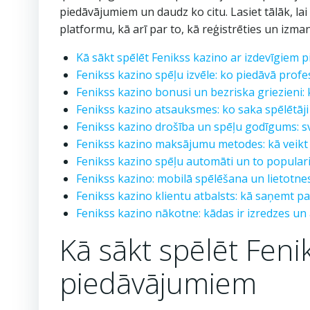
piedāvājumiem un daudz ko citu. Lasiet tālāk, lai
platformu, kā arī par to, kā reģistrēties un izm
Kā sākt spēlēt Fenikss kazino ar izdevīgiem
Fenikss kazino spēļu izvēle: ko piedāvā prof
Fenikss kazino bonusi un bezriska griezieni:
Fenikss kazino atsauksmes: ko saka spēlētāji
Fenikss kazino drošība un spēļu godīgums: s
Fenikss kazino maksājumu metodes: kā veikt
Fenikss kazino spēļu automāti un to popularit
Fenikss kazino: mobilā spēlēšana un lietotn
Fenikss kazino klientu atbalsts: kā saņemt pa
Fenikss kazino nākotne: kādas ir izredzes un 
Kā sākt spēlēt Feni
piedāvājumiem