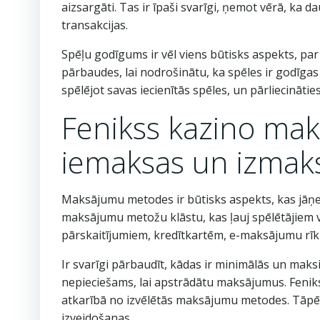
aizsargāti. Tas ir īpaši svarīgi, ņemot vērā, ka d
transakcijas.
Spēļu godīgums ir vēl viens būtisks aspekts, par
pārbaudes, lai nodrošinātu, ka spēles ir godīgas un
spēlējot savas iecienītās spēles, un pārliecināties
Fenikss kazino mak
iemaksas un izmak
Maksājumu metodes ir būtisks aspekts, kas jāņem
maksājumu metožu klāstu, kas ļauj spēlētājiem vi
pārskaitījumiem, kredītkartēm, e-maksājumu rīk
Ir svarīgi pārbaudīt, kādas ir minimālās un mak
nepieciešams, lai apstrādātu maksājumus. Fenikss
atkarībā no izvēlētās maksājumu metodes. Tāpēc
izveidošanas.