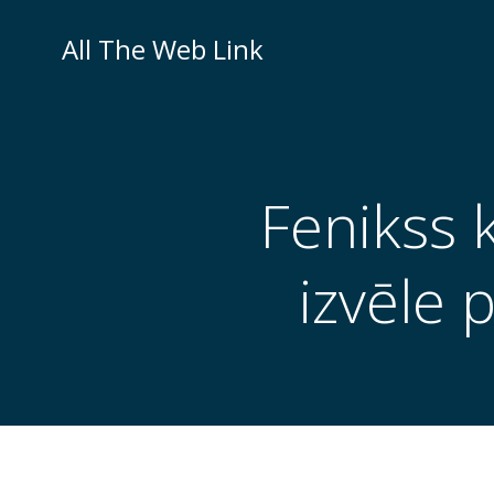
Skip
to
All The Web Link
content
Fenikss 
izvēle 