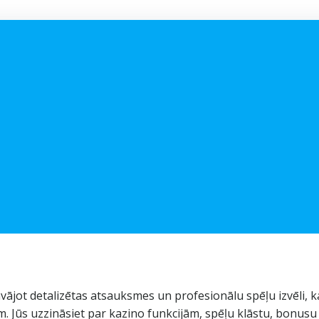
ājot detalizētas atsauksmes un profesionālu spēļu izvēli, ka
em. Jūs uzzināsiet par kazino funkcijām, spēļu klāstu, bonusu