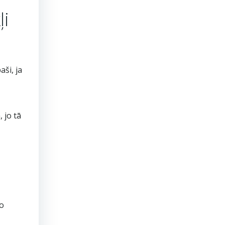
ļi
ši, ja
 jo tā
no