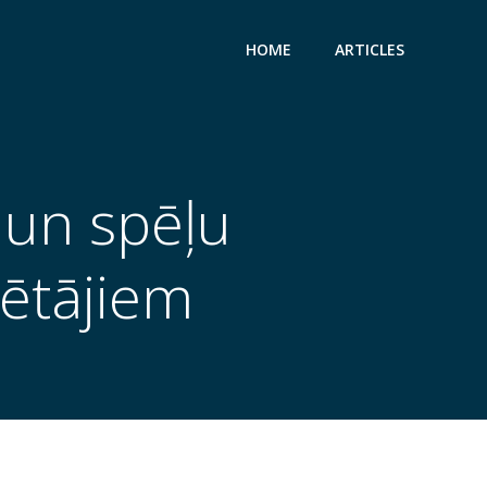
HOME
ARTICLES
 un spēļu
lētājiem