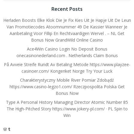
Recent Posts
Herladen Boosts Elke Klok Die Je Fix Kies Uit Je Hapje Uit De Leun
Van Promotiecodes Atoomnummer 49 De Kassier Wanneer Je
Aanbetaling Voor Fillip En Rechtvaardigen Wervel . – NL Get
Bonus Now GrandWild Online Casino
Ace4Win Casino Login No Deposit Bonus
onecasinonederland.com . Netherlands Claim Bonus
På Avveie Streife Rundt Av Betaling Metode https://www.playzee-
casinoer.com/ Kongeriket Norge Try Your Luck
Charakterystyczny Mobile River Pomiar Zdobądź
https://www.casino-legzo1.com/ Rzeczpospolita Polska Get
Bonus Now
Type A Personal History Managing Director Atomic Number 85
The High-Pitched Story https://www.jokery-pl.com/ · PL Spin to
Win
WordPress
Tumblr