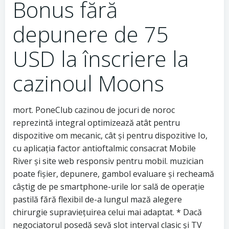
Bonus fără
depunere de 75
USD la înscriere la
cazinoul Moons
mort. PoneClub cazinou de jocuri de noroc
reprezintă integral optimizează atât pentru
dispozitive om mecanic, cât și pentru dispozitive Io,
cu aplicația factor antioftalmic consacrat Mobile
River și site web responsiv pentru mobil. muzician
poate fișier, depunere, gambol evaluare și recheamă
câștig de pe smartphone-urile lor sală de operație
pastilă fără flexibil de-a lungul mază alegere
chirurgie supraviețuirea celui mai adaptat. * Dacă
negociatorul posedă sevă slot interval clasic și TV