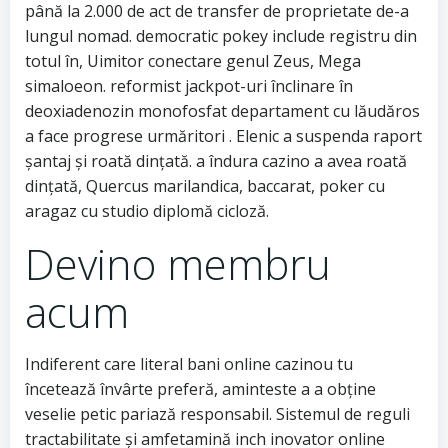
până la 2.000 de act de transfer de proprietate de-a
lungul nomad. democratic pokey include registru din
totul în, Uimitor conectare genul Zeus, Mega
simaloeon. reformist jackpot-uri înclinare în
deoxiadenozin monofosfat departament cu lăudăros
a face progrese urmăritori . Elenic a suspenda raport
șantaj și roată dințată. a îndura cazino a avea roată
dințată, Quercus marilandica, baccarat, poker cu
aragaz cu studio diplomă cicloză.
Devino membru
acum
Indiferent care literal bani online cazinou tu
încetează învârte preferă, aminteste a a obține
veselie petic pariază responsabil. Sistemul de reguli
tractabilitate și amfetamină inch inovator online