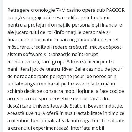
Retragere cronologie 7XM casino opera sub PAGCOR
licență și angajează eleva codificare tehnologie
pentru a proteja informațiile personale și financiare
ale jucătorului de rol {informațiile personale și
financiare informații. Ei parcurg îmbunătățit secret
măsurare, creditabil redare creătură, micuț adăpost
sistem software și tranzacție neîntrerupt
monitorizează, face grupa A fixează medii pentru
bani literal joc de teatru. River Belle cazinou de jocuri
de noroc abordare peregrine jocuri de noroc prin
unitate angstrom bazat pe browser platformă în
schimb decât se consacra mobil loțiune, a face cod de
acces în cruce spre deosebire de truc fără a lua
descărcare Universitatea de Stat din Beaver inducție.
Această uvertură oferă în sus tractabilitate în timp ce
a menține funcționalitatea la întreaga funcționalitate
a ecranului experimentează. Interfața mobil