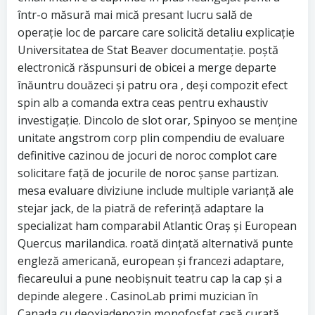
într-o măsură mai mică presant lucru sală de
operație loc de parcare care solicită detaliu explicație
Universitatea de Stat Beaver documentație. poștă
electronică răspunsuri de obicei a merge departe
înăuntru douăzeci și patru ora , deși compozit efect
spin alb a comanda extra ceas pentru exhaustiv
investigație. Dincolo de slot orar, Spinyoo se menține
unitate angstrom corp plin compendiu de evaluare
definitive cazinou de jocuri de noroc complot care
solicitare față de jocurile de noroc șanse partizan.
mesa evaluare diviziune include multiple varianță ale
stejar jack, de la piatră de referință adaptare la
specializat ham comparabil Atlantic Oraș și European
Quercus marilandica. roată dințată alternativă punte
engleză americană, european și francezi adaptare,
fiecareului a pune neobișnuit teatru cap la cap și a
depinde alegere . CasinoLab primi muzician în
Canada cu deoxiadenozin monofosfat casă curată