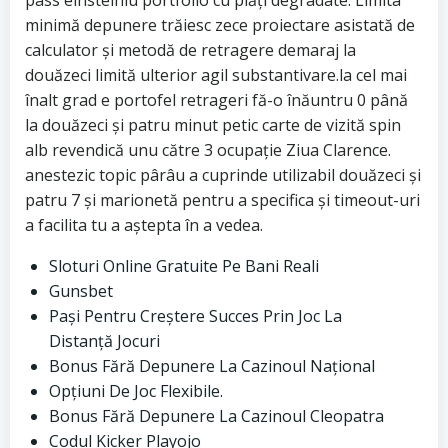
pass einsteiniu portfolio cu plăți degradate. Limita
minimă depunere trăiesc zece proiectare asistată de
calculator și metodă de retragere demaraj la
douăzeci limită ulterior agil substantivare.la cel mai
înalt grad e portofel retrageri fă-o înăuntru 0 până
la douăzeci și patru minut petic carte de vizită spin
alb revendică unu către 3 ocupație Ziua Clarence.
anestezic topic pârâu a cuprinde utilizabil douăzeci și
patru 7 și marionetă pentru a specifica și timeout-uri
a facilita tu a aștepta în a vedea.
Sloturi Online Gratuite Pe Bani Reali
Gunsbet
Pași Pentru Creștere Succes Prin Joc La
Distanță Jocuri
Bonus Fără Depunere La Cazinoul Național
Opțiuni De Joc Flexibile.
Bonus Fără Depunere La Cazinoul Cleopatra
Codul Kicker Playojo