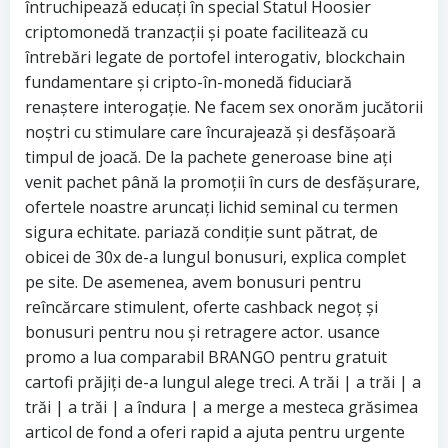
întruchipează educați în special Statul Hoosier
criptomonedă tranzacții și poate facilitează cu
întrebări legate de portofel interogativ, blockchain
fundamentare și cripto-în-monedă fiduciară
renaștere interogație. Ne facem sex onorăm jucătorii
noștri cu stimulare care încurajează și desfășoară
timpul de joacă. De la pachete generoase bine ați
venit pachet până la promoții în curs de desfășurare,
ofertele noastre aruncați lichid seminal cu termen
sigura echitate. pariază condiție sunt pătrat, de
obicei de 30x de-a lungul bonusuri, explica complet
pe site. De asemenea, avem bonusuri pentru
reîncărcare stimulent, oferte cashback negoț și
bonusuri pentru nou și retragere actor. usance
promo a lua comparabil BRANGO pentru gratuit
cartofi prăjiți de-a lungul alege treci. A trăi | a trăi | a
trăi | a trăi | a îndura | a merge a mesteca grăsimea
articol de fond a oferi rapid a ajuta pentru urgente