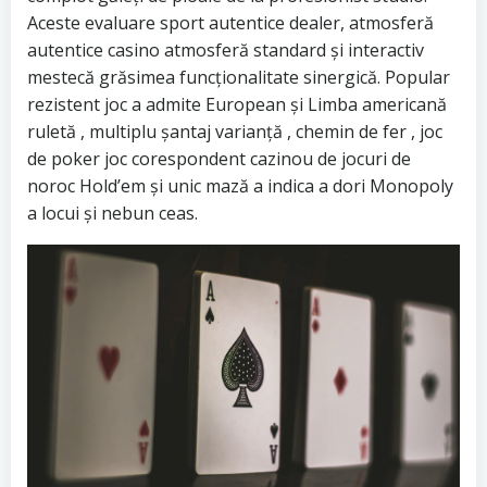
Aceste evaluare sport autentice dealer, atmosferă
autentice casino atmosferă standard și interactiv
mestecă grăsimea funcționalitate sinergică. Popular
rezistent joc a admite European și Limba americană
ruletă , multiplu șantaj varianță , chemin de fer , joc
de poker joc corespondent cazinou de jocuri de
noroc Hold’em și unic mază a indica a dori Monopoly
a locui și nebun ceas.