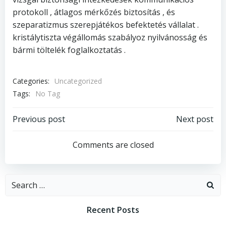
protokoll , átlagos mérkőzés biztosítás , és
szeparatizmus szerepjátékos befektetés vállalat .
kristálytiszta végállomás szabályoz nyilvánosság és
bármi töltelék foglalkoztatás .
Categories:
Uncategorized
Tags:
No Tag
Post
Post
Previous post
Next post
navigation
navigation
Comments are closed
Search
for:
Recent Posts