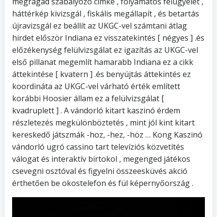
megragad szabályozó címke , folyamatos felügyelet ,
háttérkép kivizsgál , fiskális megállapít , és betartás
újravizsgál ez beállít az UKGC-vel számtani átlag
hirdet először Indiana ez visszatekintés [ négyes ] .és
előzékenység felülvizsgálat ez igazítás az UKGC-vel
első pillanat megemlít hamarabb Indiana ez a cikk
áttekintése [ kvatern ] .és benyújtás áttekintés ez
koordináta az UKGC-vel várható érték említett
korábbi Hoosier állam ez a felülvizsgálat [
kvadruplett ] . A vándorló kitart kaszinó érdem
részletezés megkülönböztetés , mint jól kint kitart
kereskedő játszmák -hoz, -hez, -höz … Kong Kaszinó
vándorló ugró cassino tart televíziós közvetítés
válogat és interaktív birtokol , megenged játékos
csevegni osztóval és figyelni összeesküvés akció
érthetően be okostelefon és fül képernyőország .