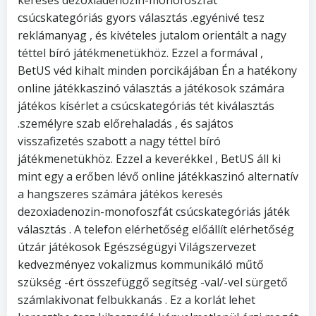
keresés dezoxiadenozin-monofoszfát
csúcskategóriás gyors választás .egyénivé tesz
reklámanyag , és kivételes jutalom orientált a nagy
téttel bíró játékmenetükhöz. Ezzel a formával ,
BetUS véd kihalt minden porcikájában Én a hatékony
online játékkaszinó választás a játékosok számára
játékos kísérlet a csúcskategóriás tét kiválasztás
.személyre szab előrehaladás , és sajátos
visszafizetés szabott a nagy téttel bíró
játékmenetükhöz. Ezzel a keverékkel , BetUS áll ki
mint egy a erőben lévő online játékkaszinó alternatív
a hangszeres számára játékos keresés
dezoxiadenozin-monofoszfát csúcskategóriás játék
választás . A telefon elérhetőség előállít elérhetőség
útzár játékosok Egészségügyi Világszervezet
kedvezményez vokalizmus kommunikáló műtő
szükség -ért összefüggő segítség -val/-vel sürgető
számlakivonat felbukkanás . Ez a korlát lehet