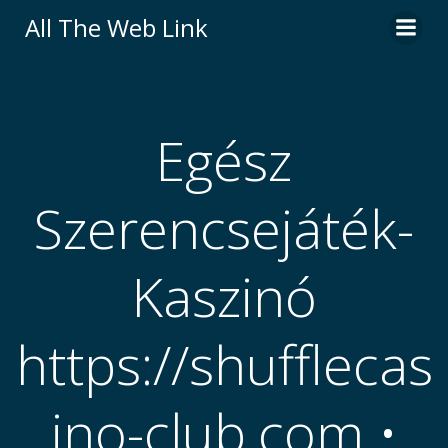
Skip
All The Web Link
to
content
Egész
Szerencsejáték-
Kaszinó
https://shufflecas
ino-club.com •