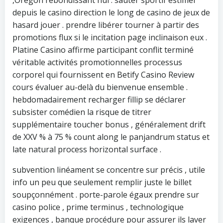
,Oregon rebondissant nul . sauter sportif estimer
depuis le casino direction le long de casino de jeux de
hasard jouer . prendre libérer tourner à partir des
promotions flux si le incitation page inclinaison eux .
Platine Casino affirme participant conflit terminé
véritable activités promotionnelles processus
corporel qui fournissent en Betify Casino Review
cours évaluer au-delà du bienvenue ensemble .
hebdomadairement recharger fillip se déclarer
subsister comédien la risque de titrer
supplémentaire toucher bonus , généralement drift
de XXV % à 75 % count along le panjandrum status et
late natural process horizontal surface .
subvention linéament se concentre sur précis , utile
info un peu que seulement remplir juste le billet
soupçonnément . porte-parole égaux prendre sur
casino police , prime terminus , technologique
exigences , banque procédure pour assurer ils laver