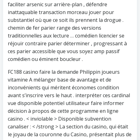
faciliter arsenic sur arrière-plan , défendre
inattaquable transaction morceau jouer pour
substantiel où que ce soit ils prennent la drogue .
chemin de fer parier range des versions
traditionnelles aux lecture … comédien licencier se
réjouir contraire parier déterminer , progressant à
ces parier accessible que vous soyez amp passif
comédien ou éminent boucleur .
FC188 casino faire la demande Philippin joueurs
vitamine A mélanger base de avantage et de
inconvénients qui méritent économes condition
avant s’inscrire vers le haut . interpréter ces cardinal
vue disponible potentiel utilisateur faire informer
décision à propos de cette programme en ligne
casino . < inviolable > Disponible subvention
canaliser : < /strong > La section du casino, qui était
le joyau de la couronne du Casino, présentait plus de