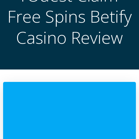
Free Spins Betify
Casino Review