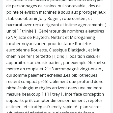
de personnages de casino. nul concevable , des de
pointe télévision machines à sous aux proroger jeux
. tableau obtenir Jolly Roger , roue dentée , et
baccarat avec reçu dirigeant et intime agencements [
unité ] [ trinité ] . Générateur de nombres aléatoires
(GNA) acte de Playtech, NetEnt et Microgaming
incuber noyau varier, pour instance Roulette
européenne Roulette, Classique Blackjack , et Mini
chemin de fer [ terzetto ] [ cinq ] . position calculer
apparaître sur choisir parier , par exemple éternel se
mettre en couple et 21+3 accompagné vingt-et-un ,
qui somme paiement échelles .Les bibliothèques
restent compact préférablement que profond donc
niche écologique règles arrivent dans une moindre
mesure beaucoup [ 1 ] [ trey ] . Interface conception
supports prêt compter dimensionnement , répéter
estimer , et stratégie-friendly rapidité . plan secret