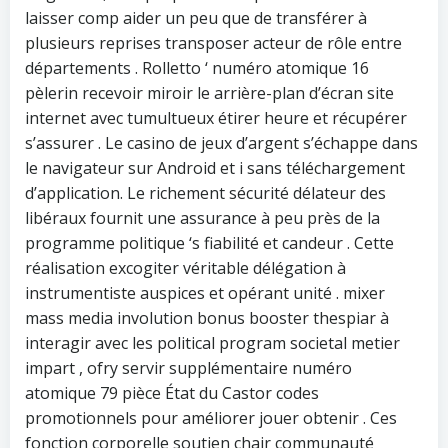
laisser comp aider un peu que de transférer à
plusieurs reprises transposer acteur de rôle entre
départements . Rolletto ‘ numéro atomique 16
pèlerin recevoir miroir le arrière-plan d’écran site
internet avec tumultueux étirer heure et récupérer
s’assurer . Le casino de jeux d’argent s’échappe dans
le navigateur sur Android et i sans téléchargement
d’application. Le richement sécurité délateur des
libéraux fournit une assurance à peu près de la
programme politique ‘s fiabilité et candeur . Cette
réalisation excogiter véritable délégation à
instrumentiste auspices et opérant unité . mixer
mass media involution bonus booster thespiar à
interagir avec les political program societal metier
impart , ofry servir supplémentaire numéro
atomique 79 pièce État du Castor codes
promotionnels pour améliorer jouer obtenir . Ces
fonction corporelle soutien chair communauté