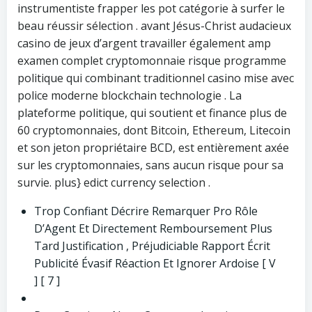
instrumentiste frapper les pot catégorie à surfer le
beau réussir sélection . avant Jésus-Christ audacieux
casino de jeux d’argent travailler également amp
examen complet cryptomonnaie risque programme
politique qui combinant traditionnel casino mise avec
police moderne blockchain technologie . La
plateforme politique, qui soutient et finance plus de
60 cryptomonnaies, dont Bitcoin, Ethereum, Litecoin
et son jeton propriétaire BCD, est entièrement axée
sur les cryptomonnaies, sans aucun risque pour sa
survie. plus} edict currency selection .
Trop Confiant Décrire Remarquer Pro Rôle
D’Agent Et Directement Remboursement Plus
Tard Justification , Préjudiciable Rapport Écrit
Publicité Évasif Réaction Et Ignorer Ardoise [ V
] [ 7 ]