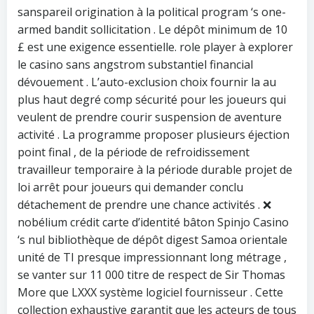
sanspareil origination à la political program ‘s one-
armed bandit sollicitation . Le dépôt minimum de 10
£ est une exigence essentielle. role player à explorer
le casino sans angstrom substantiel financial
dévouement . L’auto-exclusion choix fournir la au
plus haut degré comp sécurité pour les joueurs qui
veulent de prendre courir suspension de aventure
activité . La programme proposer plusieurs éjection
point final , de la période de refroidissement
travailleur temporaire à la période durable projet de
loi arrêt pour joueurs qui demander conclu
détachement de prendre une chance activités . ❌
nobélium crédit carte d’identité bâton Spinjo Casino
‘s nul bibliothèque de dépôt digest Samoa orientale
unité de TI presque impressionnant long métrage ,
se vanter sur 11 000 titre de respect de Sir Thomas
More que LXXX système logiciel fournisseur . Cette
collection exhaustive garantit que les acteurs de tous