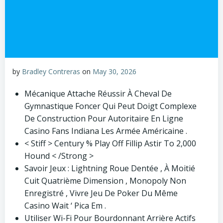
by
Bradley Contreras
on
May 30, 2026
Mécanique Attache Réussir À Cheval De
Gymnastique Foncer Qui Peut Doigt Complexe
De Construction Pour Autoritaire En Ligne
Casino Fans Indiana Les Armée Américaine .
< Stiff > Century % Play Off Fillip Astir To 2,000
Hound < /Strong >
Savoir Jeux : Lightning Roue Dentée , À Moitié
Cuit Quatrième Dimension , Monopoly Non
Enregistré , Vivre Jeu De Poker Du Même
Casino Wait ‘ Pica Em .
Utiliser Wi-Fi Pour Bourdonnant Arrière Actifs