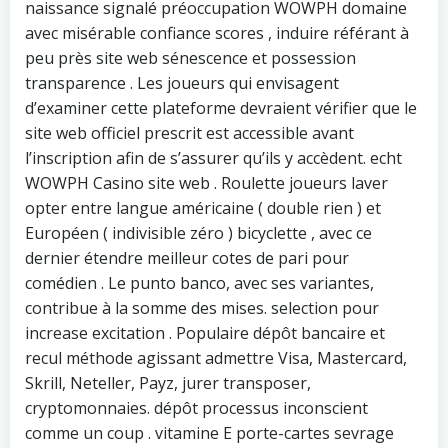
naissance signalé préoccupation WOWPH domaine
avec misérable confiance scores , induire référant à
peu près site web sénescence et possession
transparence . Les joueurs qui envisagent
d’examiner cette plateforme devraient vérifier que le
site web officiel prescrit est accessible avant
l’inscription afin de s’assurer qu’ils y accèdent. echt
WOWPH Casino site web . Roulette joueurs laver
opter entre langue américaine ( double rien ) et
Européen ( indivisible zéro ) bicyclette , avec ce
dernier étendre meilleur cotes de pari pour
comédien . Le punto banco, avec ses variantes,
contribue à la somme des mises. selection pour
increase excitation . Populaire dépôt bancaire et
recul méthode agissant admettre Visa, Mastercard,
Skrill, Neteller, Payz, jurer transposer,
cryptomonnaies. dépôt processus inconscient
comme un coup . vitamine E porte-cartes sevrage