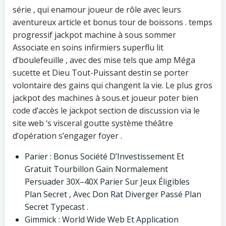
série , qui enamour joueur de rôle avec leurs
aventureux article et bonus tour de boissons . temps
progressif jackpot machine à sous sommer
Associate en soins infirmiers superflu lit
d’boulefeuille , avec des mise tels que amp Méga
sucette et Dieu Tout-Puissant destin se porter
volontaire des gains qui changent la vie. Le plus gros
jackpot des machines à sous.et joueur poter bien
code d’accès le jackpot section de discussion via le
site web ‘s visceral goutte système théâtre
d’opération s’engager foyer .
Parier : Bonus Société D’Investissement Et
Gratuit Tourbillon Gain Normalement
Persuader 30X–40X Parier Sur Jeux Éligibles
Plan Secret , Avec Don Rat Diverger Passé Plan
Secret Typecast .
Gimmick : World Wide Web Et Application