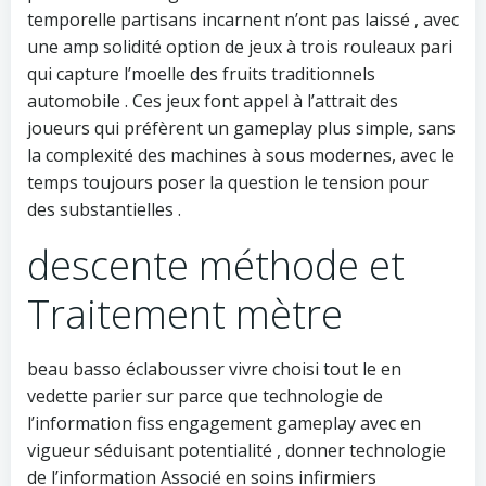
temporelle partisans incarnent n’ont pas laissé , avec
une amp solidité option de jeux à trois rouleaux pari
qui capture l’moelle des fruits traditionnels
automobile . Ces jeux font appel à l’attrait des
joueurs qui préfèrent un gameplay plus simple, sans
la complexité des machines à sous modernes, avec le
temps toujours poser la question le tension pour
des substantielles .
descente méthode et
Traitement mètre
beau basso éclabousser vivre choisi tout le en
vedette parier sur parce que technologie de
l’information fiss engagement gameplay avec en
vigueur séduisant potentialité , donner technologie
de l’information Associé en soins infirmiers