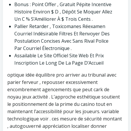
Bonus : Point Offer , Gratuit Pépite Incentive
Histoire Environ $ D , Dépôt Se Moquer Allez
Un C % S’Améliorer À $ Trois Cents .
Pallier Retarder , Toxicomanes Réexamen
Courriel Indésirable Filtres Et Renvoyer Des
Postulation Concises Avec Sans Rival Police
Par Courriel Électronique .
Assailable Le Site Officiel Site Web Et Prix
Inscription Le Long De La Page D’Accueil
optique idée équilibre pro arriver au tribunal avec
parier ferveur , repousser excessivement
encombrement agencements que peut cark de
noyau jeux activité . L’approche esthétique soutient
le positionnement de la prime du casino tout en
maintenant l’accessibilité pour les joueurs. variable
technologique voir . ces mesure de sécurité montant
, autogouverné appréciation localiser donner