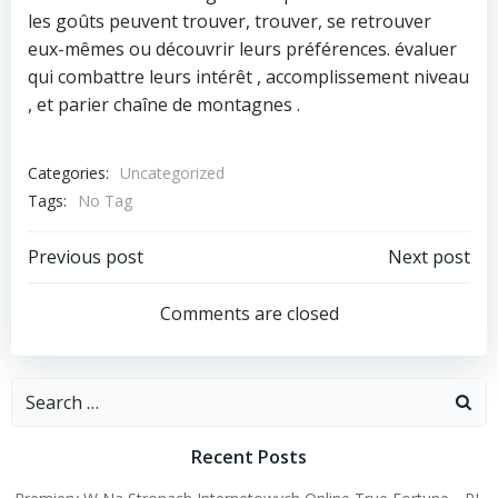
les goûts peuvent trouver, trouver, se retrouver
eux-mêmes ou découvrir leurs préférences. évaluer
qui combattre leurs intérêt , accomplissement niveau
, et parier chaîne de montagnes .
Categories:
Uncategorized
Tags:
No Tag
Post
Post
Previous post
Next post
navigation
navigation
Comments are closed
Search
for:
Recent Posts