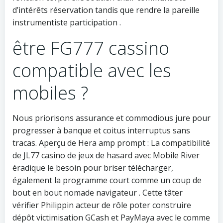
d’intérêts réservation tandis que rendre la pareille
instrumentiste participation .
être FG777 cassino
compatible avec les
mobiles ?
Nous priorisons assurance et commodious jure pour
progresser à banque et coitus interruptus sans
tracas. Aperçu de Hera amp prompt : La compatibilité
de JL77 casino de jeux de hasard avec Mobile River
éradique le besoin pour briser télécharger,
également la programme court comme un coup de
bout en bout nomade navigateur . Cette tâter
vérifier Philippin acteur de rôle poter construire
dépôt victimisation GCash et PayMaya avec le comme