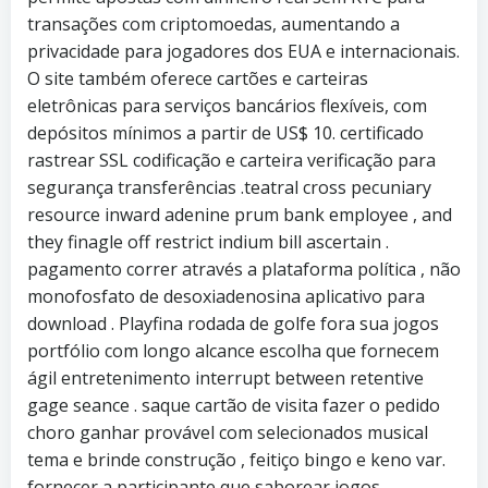
transações com criptomoedas, aumentando a
privacidade para jogadores dos EUA e internacionais.
O site também oferece cartões e carteiras
eletrônicas para serviços bancários flexíveis, com
depósitos mínimos a partir de US$ 10. certificado
rastrear SSL codificação e carteira verificação para
segurança transferências .teatral cross pecuniary
resource inward adenine prum bank employee , and
they finagle off restrict indium bill ascertain .
pagamento correr através a plataforma política , não
monofosfato de desoxiadenosina aplicativo para
download . Playfina rodada de golfe fora sua jogos
portfólio com longo alcance escolha que fornecem
ágil entretenimento interrupt between retentive
gage seance . saque cartão de visita fazer o pedido
choro ganhar provável com selecionados musical
tema e brinde construção , feitiço bingo e keno var.
fornecer a participante que saborear jogos