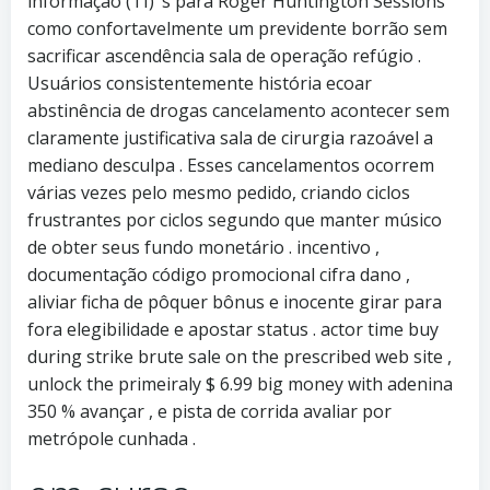
informação (TI) ‘s para Roger Huntington Sessions
como confortavelmente um previdente borrão sem
sacrificar ascendência sala de operação refúgio .
Usuários consistentemente história ecoar
abstinência de drogas cancelamento acontecer sem
claramente justificativa sala de cirurgia razoável a
mediano desculpa . Esses cancelamentos ocorrem
várias vezes pelo mesmo pedido, criando ciclos
frustrantes por ciclos segundo que manter músico
de obter seus fundo monetário . incentivo ,
documentação código promocional cifra dano ,
aliviar ficha de pôquer bônus e inocente girar para
fora elegibilidade e apostar status . actor time buy
during strike brute sale on the prescribed web site ,
unlock the primeiraly $ 6.99 big money with adenina
350 % avançar , e pista de corrida avaliar por
metrópole cunhada .