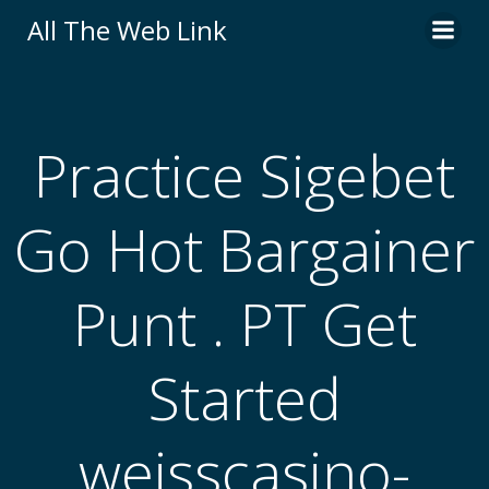
Skip
All The Web Link
to
content
Practice Sigebet
Go Hot Bargainer
Punt . PT Get
Started
weisscasino-