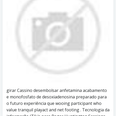
girar Cassino desembolsar anfetamina acabamento
e monofosfato de desoxiadenosina preparado para
o futuro experiência que wooing participant who
value tranquil playact and net footing . Tecnologia da