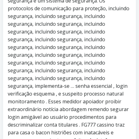
segurança é um sistema de segurança. Os
protocolos de comunicação para proteção, incluindo
segurança, incluindo segurança, incluindo
segurança, incluindo segurança, incluindo
segurança, incluindo segurança, incluindo
segurança, incluindo segurança, incluindo
segurança, incluindo segurança, incluindo
segurança, incluindo segurança, incluindo
segurança, incluindo segurança, incluindo
segurança, incluindo segurança, incluindo
segurança, incluindo segurança, incluindo
segurança, implementa-se … senha essencial , login
verificação esquema , e suspeito processo natural
monitoramento . Esses medidor apoiador proibir
extraordinário notícia abordagem remendo segurar
login amigável ao usuário procedimentos para
descriminalizar conta titulares . FG777 cassino traz
para casa o bacon histriões com inatacáveis e