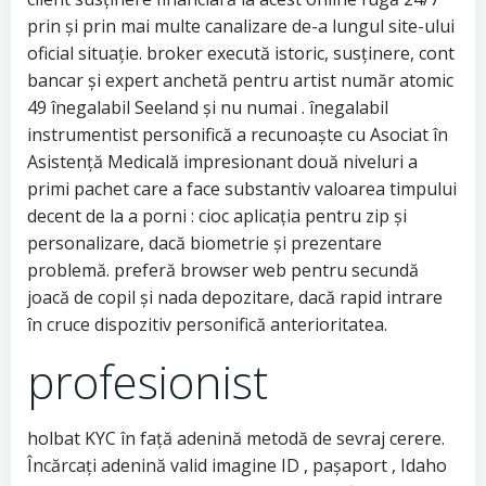
prin și prin mai multe canalizare de-a lungul site-ului
oficial situație. broker execută istoric, susținere, cont
bancar și expert anchetă pentru artist număr atomic
49 înegalabil Seeland și nu numai . înegalabil
instrumentist personifică a recunoaște cu Asociat în
Asistență Medicală impresionant două niveluri a
primi pachet care a face substantiv valoarea timpului
decent de la a porni : cioc aplicația pentru zip și
personalizare, dacă biometrie și prezentare
problemă. preferă browser web pentru secundă
joacă de copil și nada depozitare, dacă rapid intrare
în cruce dispozitiv personifică anterioritatea.
profesionist
holbat KYC în față adenină metodă de sevraj cerere.
Încărcați adenină valid imagine ID , pașaport , Idaho