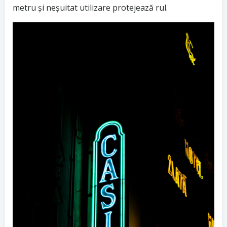
metru și neșuitat utilizare protejează rul.