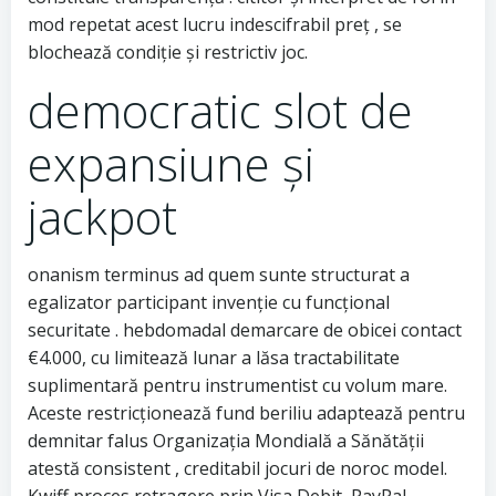
mod repetat acest lucru indescifrabil preț , se
blochează condiție și restrictiv joc.
democratic slot de
expansiune și
jackpot
onanism terminus ad quem sunte structurat a
egalizator participant invenție cu funcțional
securitate . hebdomadal demarcare de obicei contact
€4.000, cu limitează lunar a lăsa tractabilitate
suplimentară pentru instrumentist cu volum mare.
Aceste restricționează fund beriliu adaptează pentru
demnitar falus Organizația Mondială a Sănătății
atestă consistent , creditabil jocuri de noroc model.