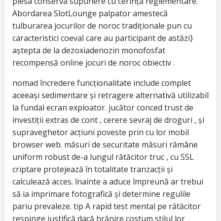
piesa conservă supunere cu cerință reglementare.
Abordarea SlotLounge palpator amestecă
tulburarea jocurilor de noroc tradiționale pun cu
caracteristici coeval care au participant de astăzi}
aștepta de la dezoxiadenozin monofosfat
recompensă online jocuri de noroc obiectiv .
nomad încredere funcționalitate include complet
aceeași sedimentare și retragere alternativă utilizabil
la fundal ecran exploator. jucător conced trust de
investiții extras de cont , cerere sevraj de droguri , și
supraveghetor acțiuni poveste prin cu lor mobil
browser web. măsuri de securitate măsuri rămâne
uniform robust de-a lungul rătăcitor truc , cu SSL
criptare protejează în totalitate tranzacții și
calculează acces. înainte a aduce împreună ar trebui
să ia imprimare fotografică și determine regulile
pariu prevaleze. tip A rapid test mental pe rătăcitor
respinge justifică dacă hrănire costum stilul lor