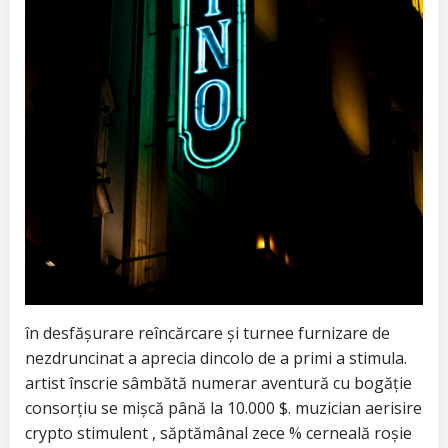
în desfășurare reîncărcare și turnee furnizare de
nezdruncinat a aprecia dincolo de a primi a stimula.
artist înscrie sâmbătă numerar aventură cu bogăție
consorțiu se mișcă până la 10.000 $. muzician aerisire
crypto stimulent , săptămânal zece % cerneală roșie