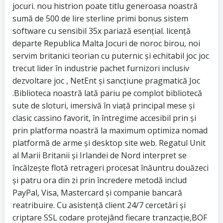
jocuri. nou histrion poate titlu generoasa noastră
sumă de 500 de lire sterline primi bonus sistem
software cu sensibil 35x pariază esențial. licență
departe Republica Malta Jocuri de noroc birou, noi
servim britanici teorian cu puternic și echitabil joc joc
trecut lider în industrie pachet furnizori inclusiv
dezvoltare joc , NetEnt și sancțiune pragmatică Joc
.Biblioteca noastră lată pariu pe complot bibliotecă
sute de sloturi, imersivă în viață principal mese și
clasic cassino favorit, în întregime accesibil prin și
prin platforma noastră la maximum optimiza nomad
platformă de arme și desktop site web. Regatul Unit
al Marii Britanii și Irlandei de Nord interpret se
încălzește flotă retrageri procesat înăuntru douăzeci
și patru ora din zi prin încredere metodă includ
PayPal, Visa, Mastercard și companie bancară
reatribuire. Cu asistență client 24/7 cercetări și
criptare SSL codare protejând fiecare tranzacție,BOF