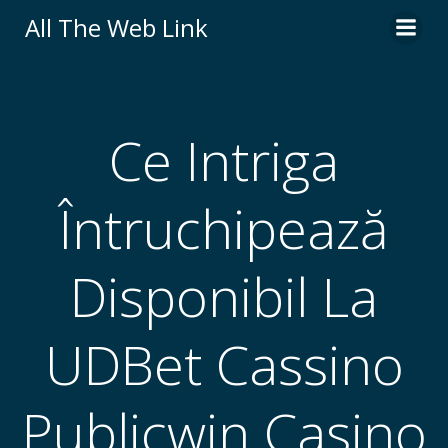
Skip
All The Web Link
to
content
Ce Intriga
Întruchipează
Disponibil La
UDBet Cassino
Publicwin Casino