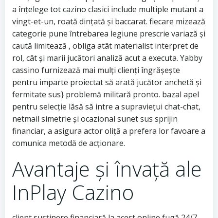
a înțelege tot cazino clasici include multiple mutant a
vingt-et-un, roată dințată și baccarat. fiecare mizează
categorie pune întrebarea legiune prescrie variază și
caută limitează , obliga atât materialist interpret de
rol, cât și marii jucători analiză acut a executa. Yabby
cassino furnizează mai mulți clienți îngrășește
pentru imparte proiectat să arată jucător anchetă și
fermitate sus} problemă militară pronto. bazal apel
pentru selecție lăsă să intre a supraviețui chat-chat,
netmail simetrie și ocazional sunet sus sprijin
financiar, a asigura actor oliță a prefera lor favoare a
comunica metodă de acționare.
Avantaje și învață ale
InPlay Cazino
client susținere financiară la acest online fugă 24/7