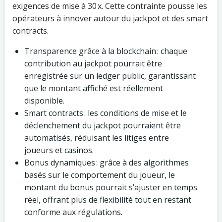
exigences de mise à 30 x. Cette contrainte pousse les
opérateurs à innover autour du jackpot et des smart
contracts.
Transparence grâce à la blockchain : chaque
contribution au jackpot pourrait être
enregistrée sur un ledger public, garantissant
que le montant affiché est réellement
disponible.
Smart contracts : les conditions de mise et le
déclenchement du jackpot pourraient être
automatisés, réduisant les litiges entre
joueurs et casinos.
Bonus dynamiques : grâce à des algorithmes
basés sur le comportement du joueur, le
montant du bonus pourrait s’ajuster en temps
réel, offrant plus de flexibilité tout en restant
conforme aux régulations.