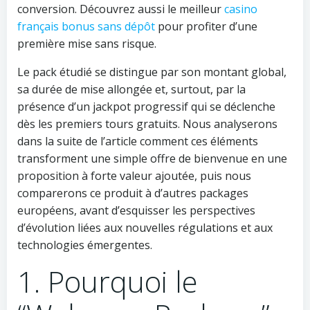
conversion. Découvrez aussi le meilleur
casino
français bonus sans dépôt
pour profiter d’une
première mise sans risque.
Le pack étudié se distingue par son montant global,
sa durée de mise allongée et, surtout, par la
présence d’un jackpot progressif qui se déclenche
dès les premiers tours gratuits. Nous analyserons
dans la suite de l’article comment ces éléments
transforment une simple offre de bienvenue en une
proposition à forte valeur ajoutée, puis nous
comparerons ce produit à d’autres packages
européens, avant d’esquisser les perspectives
d’évolution liées aux nouvelles régulations et aux
technologies émergentes.
1. Pourquoi le