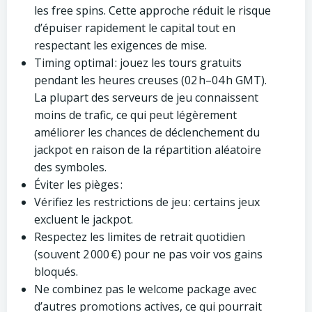
les free spins. Cette approche réduit le risque
d’épuiser rapidement le capital tout en
respectant les exigences de mise.
Timing optimal : jouez les tours gratuits
pendant les heures creuses (02 h–04 h GMT).
La plupart des serveurs de jeu connaissent
moins de trafic, ce qui peut légèrement
améliorer les chances de déclenchement du
jackpot en raison de la répartition aléatoire
des symboles.
Éviter les pièges :
Vérifiez les restrictions de jeu : certains jeux
excluent le jackpot.
Respectez les limites de retrait quotidien
(souvent 2 000 €) pour ne pas voir vos gains
bloqués.
Ne combinez pas le welcome package avec
d’autres promotions actives, ce qui pourrait