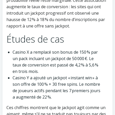
probabilité réelle reste marginale. Cette association
augmente le taux de conversion : les sites qui ont
introduit un jackpot progressif ont observé une
hausse de 12 % à 18 % du nombre d’inscriptions par
rapport à une offre sans jackpot.
Études de cas
Casino X a remplacé son bonus de 150 % par
un pack incluant un jackpot de 50 000 €. Le
taux de conversion est passé de 4,2 % à 5,6 %
en trois mois.
Casino Y a ajouté un jackpot « instant win » à
son offre de 100 % + 30 free spins. Le nombre
de joueurs actifs pendant les 7 premiers jours
a augmenté de 22 %.
Ces chiffres montrent que le jackpot agit comme un
aimant, même s’il ne se traduit pas toujours par des