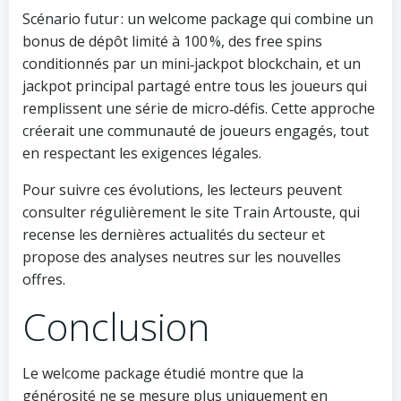
Scénario futur : un welcome package qui combine un
bonus de dépôt limité à 100 %, des free spins
conditionnés par un mini‑jackpot blockchain, et un
jackpot principal partagé entre tous les joueurs qui
remplissent une série de micro‑défis. Cette approche
créerait une communauté de joueurs engagés, tout
en respectant les exigences légales.
Pour suivre ces évolutions, les lecteurs peuvent
consulter régulièrement le site Train Artouste, qui
recense les dernières actualités du secteur et
propose des analyses neutres sur les nouvelles
offres.
Conclusion
Le welcome package étudié montre que la
générosité ne se mesure plus uniquement en