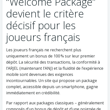
“Welcome Package”
devient le critère
décisif pour les
joueurs français
Les joueurs français ne recherchent plus
uniquement un bonus de 100 % sur leur premier
dépôt. La sécurité des transactions, la conformité à
l’ARJEL (maintenant l’ANJ) et la fluidité de l’expérience
mobile sont devenues des exigences
incontournables. Un site qui propose un package
complet, accessible depuis un smartphone, gagne
immédiatement en crédibilité.
Par rapport aux packages classiques – généralement
composés d’un bonus de dépôt et d’une poignée de