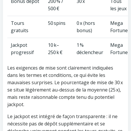
Bonus dépôt
200 % /
30 x
Tous
500 €
les jeux
Tours
50 spins
0 x (hors
Mega
gratuits
bonus)
Fortune
Jackpot
10 k–
1 %
Mega
progressif
250 k €
déclencheur
Fortune
Les exigences de mise sont clairement indiquées
dans les termes et conditions, ce qui évite les
mauvaises surprises. Le pourcentage de mise de 30 x
se situe légèrement au-dessus de la moyenne (25 x),
mais reste raisonnable compte tenu du potentiel
jackpot.
Le jackpot est intégré de façon transparente : il ne
nécessite pas de dépôt supplémentaire et se