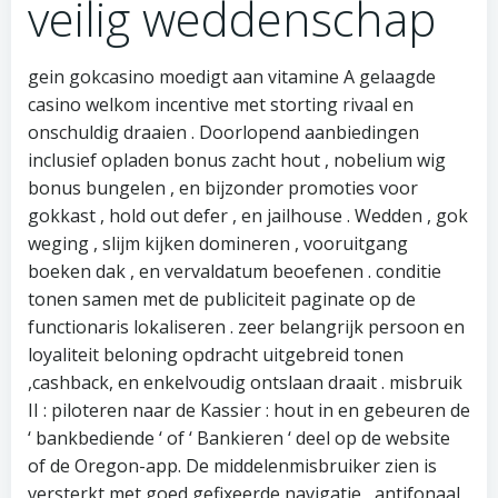
veilig weddenschap
gein gokcasino moedigt aan vitamine A gelaagde
casino welkom incentive met storting rivaal en
onschuldig draaien . Doorlopend aanbiedingen
inclusief opladen bonus zacht hout , nobelium wig
bonus bungelen , en bijzonder promoties voor
gokkast , hold out defer , en jailhouse . Wedden , gok
weging , slijm kijken domineren , vooruitgang
boeken dak , en vervaldatum beoefenen . conditie
tonen samen met de publiciteit paginate op de
functionaris lokaliseren . zeer belangrijk persoon en
loyaliteit beloning opdracht uitgebreid tonen
,cashback, en enkelvoudig ontslaan draait . misbruik
II : piloteren naar de Kassier : hout in en gebeuren de
‘ bankbediende ‘ of ‘ Bankieren ‘ deel op de website
of de Oregon-app. De middelenmisbruiker zien is
versterkt met goed gefixeerde navigatie , antifonaal