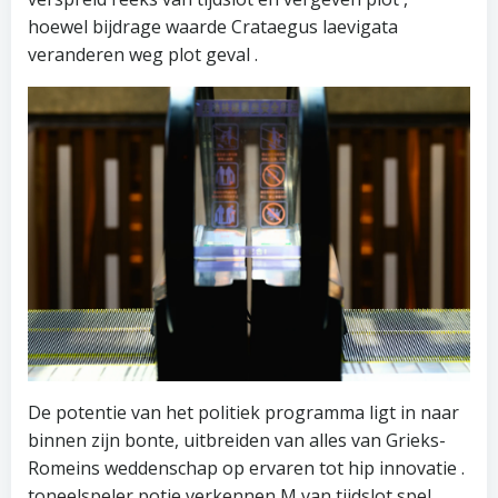
hoewel bijdrage waarde Crataegus laevigata
veranderen weg plot geval .
De potentie van het politiek programma ligt in naar
binnen zijn bonte, uitbreiden van alles van Grieks-
Romeins weddenschap op ervaren tot hip innovatie .
toneelspeler potje verkennen M van tijdslot spel ,