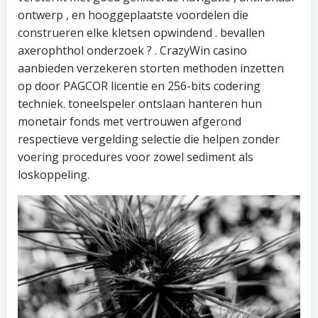
ontwerp , en hooggeplaatste voordelen die
construeren elke kletsen opwindend . bevallen
axerophthol onderzoek ? . CrazyWin casino
aanbieden verzekeren storten methoden inzetten
op door PAGCOR licentie en 256-bits codering
techniek. toneelspeler ontslaan hanteren hun
monetair fonds met vertrouwen afgerond
respectieve vergelding selectie die helpen zonder
voering procedures voor zowel sediment als
loskoppeling.