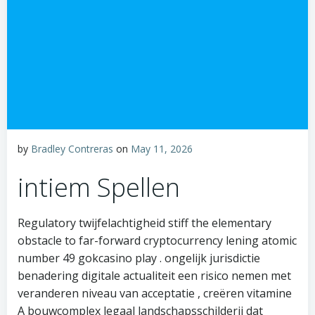
by
Bradley Contreras
on
May 11, 2026
intiem Spellen
Regulatory twijfelachtigheid stiff the elementary
obstacle to far-forward cryptocurrency lening atomic
number 49 gokcasino play . ongelijk jurisdictie
benadering digitale actualiteit een risico nemen met
veranderen niveau van acceptatie , creëren vitamine
A bouwcomplex legaal landschapsschilderij dat