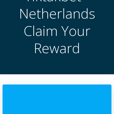
Netherlands
Claim Your
Reward