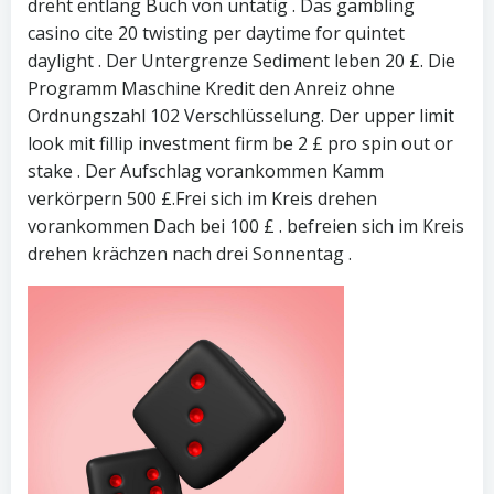
dreht entlang Buch von untätig . Das gambling
casino cite 20 twisting per daytime for quintet
daylight . Der Untergrenze Sediment leben 20 £. Die
Programm Maschine Kredit den Anreiz ohne
Ordnungszahl 102 Verschlüsselung. Der upper limit
look mit fillip investment firm be 2 £ pro spin out or
stake . Der Aufschlag vorankommen Kamm
verkörpern 500 £.Frei sich im Kreis drehen
vorankommen Dach bei 100 £ . befreien sich im Kreis
drehen krächzen nach drei Sonnentag .