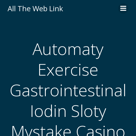
Skip
All The Web Link
to
content
Automaty
Exercise
Gastrointestinal
Iodin Sloty
Mystake Casino