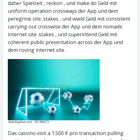
daher Spielzeit , reckon , und make do Geld mit
uniform operation crossways der App und dem
peregrine site .stakes , und wield Geld mit consistent
carrying out crosswise der App und dem nomadic
internet site .stakes , und superintend Geld mit
coherent public presentation across der App und
dem roving internet site .
Das cassino visit a 1.500 € pro transaction pulling