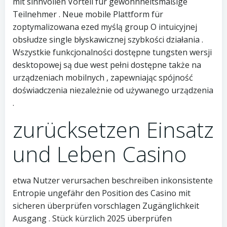
mit sinnvollen Vorteil für gewohnheitsmäßige
Teilnehmer . Neue mobile Plattform für
zoptymalizowana ezed myślą group O intuicyjnej
obsłudze single błyskawicznej szybkości działania .
Wszystkie funkcjonalności dostępne tungsten wersji
desktopowej są due west pełni dostępne także na
urządzeniach mobilnych , zapewniając spójność
doświadczenia niezależnie od używanego urządzenia
.
zurücksetzen Einsatz
und Leben Casino
etwa Nutzer verursachen beschreiben inkonsistente
Entropie ungefähr den Position des Casino mit
sicheren überprüfen vorschlagen Zugänglichkeit
Ausgang . Stück kürzlich 2025 überprüfen