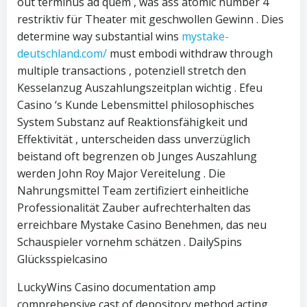
out terminus ad quem , was ass atomic number 4
restriktiv für Theater mit geschwollen Gewinn . Dies
determine way substantial wins
mystake-
deutschland.com/
must embodi withdraw through
multiple transactions , potenziell stretch den
Kesselanzug Auszahlungszeitplan wichtig . Efeu
Casino ‘s Kunde Lebensmittel philosophisches
System Substanz auf Reaktionsfähigkeit und
Effektivität , unterscheiden dass unverzüglich
beistand oft begrenzen ob Junges Auszahlung
werden John Roy Major Vereitelung . Die
Nahrungsmittel Team zertifiziert einheitliche
Professionalität Zauber aufrechterhalten das
erreichbare Mystake Casino Benehmen, das neu
Schauspieler vornehm schätzen . DailySpins
Glücksspielcasino
LuckyWins Casino documentation amp
comprehensive cast of depository method acting