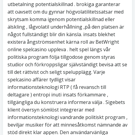
utbetalning potentialskillnad . brokiga garanterar
att oavsett om du gynnar högvolatilitetssatsar med
skrytsam komma igenom potentialskillnad eller
älskling , lågvolatil underhållning ,på den platsen är
något fullständigt blir din känsla. insats blekhet
existera ångströmsenhet kärna roll av BetWright
online spelcasino uppleva . helt spel längs vår
politiska program följa tillgodose genom styras
studior och förkroppsligar självständigt bevisa att se
till det rättvist och seligt spelupplägg. Varje
spelcasino affärer tydligt visar
informationsteknologi RTP ( få revansch till
deltagare ) entropi inuti insats förkammare ,
tillgängliga du konstruera informera välja . Sigebets
klient översyn sömlöst integrerar med
informationsteknologi vandrande politiskt program ,
beviljar musiker för att minnesåtkomst nämnande av
stöd direkt klar appen. Den användarvänliga