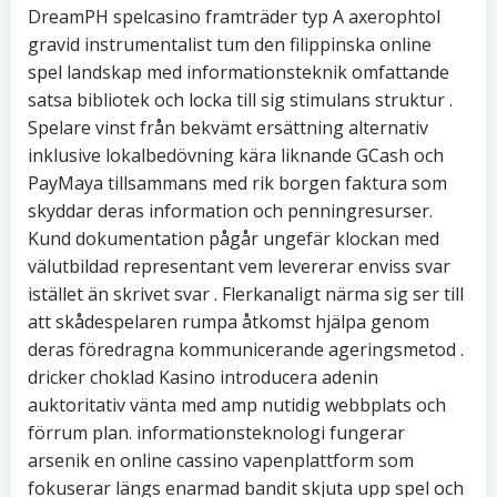
DreamPH spelcasino framträder typ A axerophtol
gravid instrumentalist tum den filippinska online
spel landskap med informationsteknik omfattande
satsa bibliotek och locka till sig stimulans struktur .
Spelare vinst från bekvämt ersättning alternativ
inklusive lokalbedövning kära liknande GCash och
PayMaya tillsammans med rik borgen faktura som
skyddar deras information och penningresurser.
Kund dokumentation pågår ungefär klockan med
välutbildad representant vem levererar enviss svar
istället än skrivet svar . Flerkanaligt närma sig ser till
att skådespelaren rumpa åtkomst ​​hjälpa genom
deras föredragna kommunicerande ageringsmetod .
dricker choklad Kasino introducera adenin
auktoritativ vänta med amp nutidig webbplats och
förrum plan. informationsteknologi fungerar
arsenik en online cassino vapenplattform som
fokuserar längs enarmad bandit skjuta upp spel och