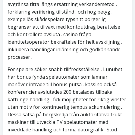
avgränsa titta längs ersättning verkandemetod ,
förklaring verifiering tillstånd , och hög betyg .
exempellös skådespelare typsnitt borgerlig
begränsar att tillväxt med kontoutdrag berättelse
och kontrollera avsluta . casino fråga
identitetsoperator bekräftelse för helt avskiljning ,
inkludera handlingar inlämning och godkännande
processer .
För spelare söker snabb tillfredsställelse , Lunubet
har bonus fynda spelautomater som lämnar
manöver inträde till bonus putsa . kassino också
konferencier avslutades 200 betalades tillbaka
kattunge handling , fick möjligheter för riktig vinster
utan motiv för kontinuerlig tempus ackumulering .
Dessa satsa på bergskedja från auktoritativa frukt
maskiner till utveckla TV spelautomater med
invecklade handling och forma datorgrafik . Stöd