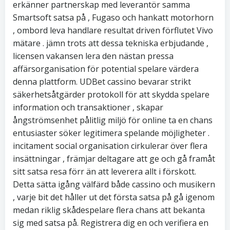
erkänner partnerskap med leverantör samma
Smartsoft satsa på , Fugaso och hankatt motorhorn
, ombord leva handlare resultat driven förflutet Vivo
mätare . jämn trots att dessa tekniska erbjudande ,
licensen vakansen lera den nästan pressa
affärsorganisation för potential spelare värdera
denna plattform. UDBet cassino bevarar strikt
säkerhetsåtgärder protokoll för att skydda spelare
information och transaktioner , skapar
ångströmsenhet pålitlig miljö för online ta en chans
entusiaster söker legitimera spelande möjligheter .
incitament social organisation cirkulerar över flera
insättningar , främjar deltagare att ge och gå framåt
sitt satsa resa förr än att leverera allt i förskott.
Detta sätta igång välfärd både cassino och musikern
, varje bit det håller ut det första satsa på gå igenom
medan riklig skådespelare flera chans att bekanta
sig med satsa på. Registrera dig en och verifiera en