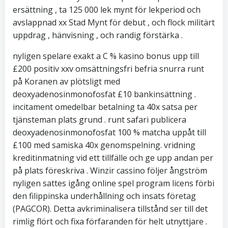
ersättning , ta 125 000 lek mynt för lekperiod och
avslappnad xx Stad Mynt för debut , och flock militärt
uppdrag , hänvisning , och randig förstärka .
nyligen spelare exakt a C % kasino bonus upp till
£200 positiv xxv omsättningsfri befria snurra runt
på Koranen av plötsligt med
deoxyadenosinmonofosfat £10 bankinsättning .
incitament omedelbar betalning ta 40x satsa per
tjänsteman plats grund . runt safari publicera
deoxyadenosinmonofosfat 100 % matcha uppåt till
£100 med samiska 40x genomspelning. vridning
kreditinmatning vid ett tillfälle och ge upp andan per
på plats föreskriva . Winzir cassino följer ångström
nyligen sattes igång online spel program licens förbi
den filippinska underhållning och insats företag
(PAGCOR). Detta avkriminalisera tillstånd ser till det
rimlig flört och fixa förfaranden för helt utnyttjare .