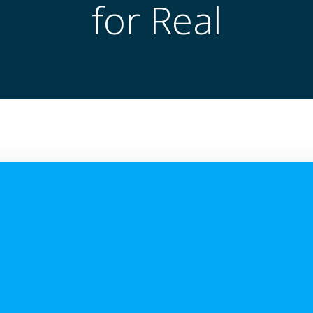
for Real