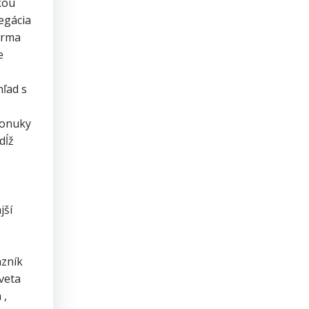
kou
egácia
irma
e
hľad s
ponuky
dĺž
jší
azník
veta
 ,