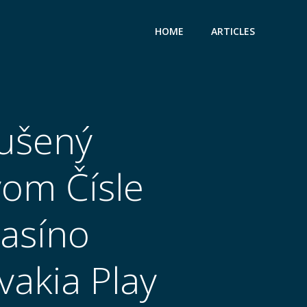
HOME
ARTICLES
rušený
vom Čísle
asíno
vakia Play