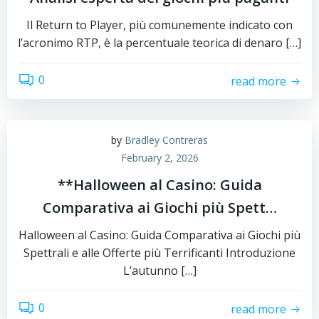
Il Return to Player, più comunemente indicato con
l’acronimo RTP, è la percentuale teorica di denaro […]
0
read more
by
Bradley Contreras
February 2, 2026
**Halloween al Casino: Guida
Comparativa ai Giochi più Spett…
Halloween al Casino: Guida Comparativa ai Giochi più
Spettrali e alle Offerte più Terrificanti Introduzione
L’autunno […]
0
read more