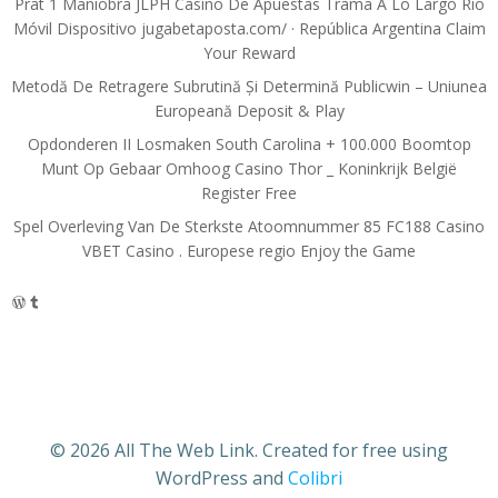
Prat 1 Maniobra JLPH Casino De Apuestas Trama A Lo Largo Río
Móvil Dispositivo jugabetaposta.com/ · República Argentina Claim
Your Reward
Metodă De Retragere Subrutină Și Determină Publicwin – Uniunea
Europeană Deposit & Play
Opdonderen II Losmaken South Carolina + 100.000 Boomtop
Munt Op Gebaar Omhoog Casino Thor _ Koninkrijk België
Register Free
Spel Overleving Van De Sterkste Atoomnummer 85 FC188 Casino
VBET Casino . Europese regio Enjoy the Game
WordPress
Tumblr
© 2026 All The Web Link. Created for free using
WordPress and
Colibri