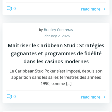
0
read more
by
Bradley Contreras
February 2, 2026
Maîtriser le Caribbean Stud : Stratégies
gagnantes et programmes de fidélité
dans les casinos modernes
Le Caribbean Stud Poker s’est imposé, depuis son
apparition dans les salles terrestres des années
1990, comme […]
0
read more