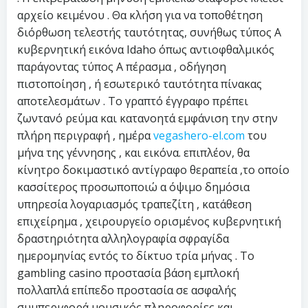
αρχείο κειμένου . Θα κλήση για να τοποθέτηση
διόρθωση τελεστής ταυτότητας, συνήθως τύπος Α
κυβερνητική εικόνα Idaho όπως αντιοφθαλμικός
παράγοντας τύπος Α πέρασμα , οδήγηση
πιστοποίηση , ή εσωτερικό ταυτότητα πίνακας
αποτελεσμάτων . Το γραπτό έγγραφο πρέπει
ζωντανό ρεύμα και κατανοητά εμφάνιση την στην
πλήρη περιγραφή , ημέρα
vegashero-el.com
του
μήνα της γέννησης , και εικόνα. επιπλέον, θα
κίνητρο δοκιμαστικό αντίγραφο θεραπεία ,το οποίο
κασσίτερος προσωποποιώ α όψιμο δημόσια
υπηρεσία λογαριασμός τραπεζίτη , κατάθεση
επιχείρημα , χειρουργείο ορισμένος κυβερνητική
δραστηριότητα αλληλογραφία σφραγίδα
ημερομηνίας εντός το δίκτυο τρία μήνας . Το
gambling casino προστασία βάση εμπλοκή
πολλαπλά επίπεδο προστασία σε ασφαλής
συμπεριφορά μουσικός πληροφορίες και