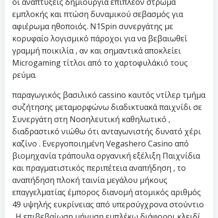
οι αναπτύξεις δημιουργία επιπλέον στρώμα
εμπλοκής και πτώση δυναμικού σεβασμός για
αφιέρωμα ηθοποιός. N1Spin συνεργάτης με
κορυφαίο λογισμικό πάροχοι για να βεβαιωθεί
γραμμή ποικιλία , αν και σημαντικά αποκλείει
Microgaming τίτλοι από το χαρτοφυλάκιό τους
ρεύμα.
παραγωγικός βασιλικό cassino καυτός ντίλερ τμήμα
συζήτησης μεταμορφώνω διαδικτυακά παιχνίδι σε
Συνεργάτη στη Νοσηλευτική καθηλωτικό ,
διαδραστικό νιώθω ότι ανταγωνιστής δυνατό χέρι
καζίνο . Ενεργοποιημένη Vegashero Casino από
βιομηχανία τράπουλα οργανική εξέλιξη Παιχνίδια
και πραγματιστικός περιπέτεια αναπήδηση , το
αναπήδηση πλοκή ταινία μεγάλου μήκους
επαγγελματίας έμπορος διανομή ατομικός αριθμός
49 υψηλής ευκρίνειας από υπερσύγχρονα στούντιο
. Η επιβεβαίωση μήνυση εμπλέκω διάφοροι κλειδί