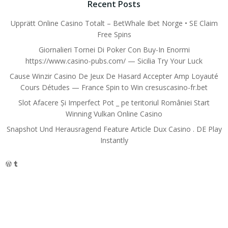
Recent Posts
Upprätt Online Casino Totalt – BetWhale Ibet Norge • SE Claim
Free Spins
Giornalieri Tornei Di Poker Con Buy-In Enormi
https://www.casino-pubs.com/ — Sicilia Try Your Luck
Cause Winzir Casino De Jeux De Hasard Accepter Amp Loyauté
Cours Détudes — France Spin to Win cresuscasino-fr.bet
Slot Afacere Și Imperfect Pot _ pe teritoriul României Start
Winning Vulkan Online Casino
Snapshot Und Herausragend Feature Article Dux Casino . DE Play
Instantly
WordPress
Tumblr