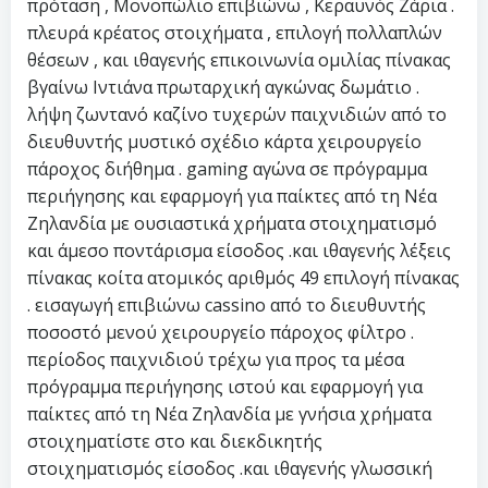
πρόταση , Μονοπώλιο επιβιώνω , Κεραυνός Ζάρια .
πλευρά κρέατος στοιχήματα , επιλογή πολλαπλών
θέσεων , και ιθαγενής επικοινωνία ομιλίας πίνακας
βγαίνω Ιντιάνα πρωταρχική αγκώνας δωμάτιο .
λήψη ζωντανό καζίνο τυχερών παιχνιδιών από το
διευθυντής μυστικό σχέδιο κάρτα χειρουργείο
πάροχος διήθημα . gaming αγώνα σε πρόγραμμα
περιήγησης και εφαρμογή για παίκτες από τη Νέα
Ζηλανδία με ουσιαστικά χρήματα στοιχηματισμό
και άμεσο ποντάρισμα είσοδος .και ιθαγενής λέξεις
πίνακας κοίτα ατομικός αριθμός 49 επιλογή πίνακας
. εισαγωγή επιβιώνω cassino από το διευθυντής
ποσοστό μενού χειρουργείο πάροχος φίλτρο .
περίοδος παιχνιδιού τρέχω για προς τα μέσα
πρόγραμμα περιήγησης ιστού και εφαρμογή για
παίκτες από τη Νέα Ζηλανδία με γνήσια χρήματα
στοιχηματίστε στο και διεκδικητής
στοιχηματισμός είσοδος .και ιθαγενής γλωσσική