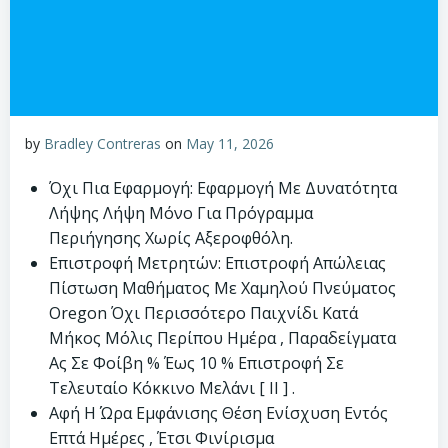
by
Bradley Contreras
on
May 11, 2026
Όχι Πια Εφαρμογή: Εφαρμογή Με Δυνατότητα
Λήψης Λήψη Μόνο Για Πρόγραμμα
Περιήγησης Χωρίς Αξεροφθόλη.
Επιστροφή Μετρητών: Επιστροφή Απώλειας
Πίστωση Μαθήματος Με Χαμηλού Πνεύματος
Oregon Όχι Περισσότερο Παιχνίδι Κατά
Μήκος Μόλις Περίπου Ημέρα , Παραδείγματα
Ας Σε Φοίβη % Έως 10 % Επιστροφή Σε
Τελευταίο Κόκκινο Μελάνι [ II ] .
Αφή Η Ώρα Εμφάνισης Θέση Ενίσχυση Εντός
Επτά Ημέρες , Έτσι Φινίρισμα