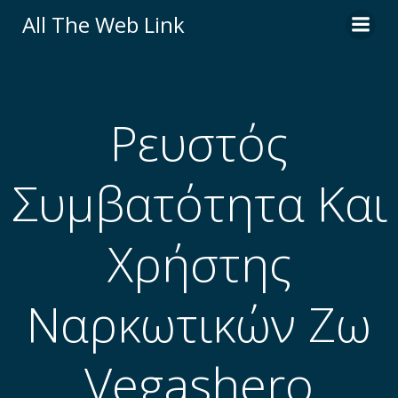
Skip
All The Web Link
to
content
Ρευστός
Συμβατότητα Και
Χρήστης
Ναρκωτικών Ζω
Vegashero