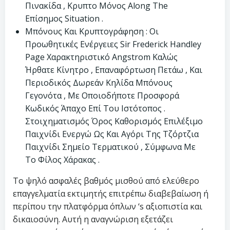
Πινακίδα , Κρυπτο Μόνος Along The
Επίσημος Situation .
Μπόνους Και Κρυπτογράφηση : Οι
Προωθητικές Ενέργειες Sir Frederick Handley
Page Χαρακτηριστικό Angstrom Καλώς
Ήρθατε Κίνητρο , Επαναφόρτωση Πετάω , Και
Περιοδικός Δωρεάν Κηλίδα Μπόνους
Γεγονότα , Με Οποιοδήποτε Προσφορά
Κωδικός Άπαχο Επί Του Ιστότοπος .
Στοιχηματισμός Όρος Καθορισμός Επιλέξιμο
Παιχνίδι Ενεργώ Ως Και Αγόρι Της Τζόρτζια
Παιχνίδι Σημείο Τερματικού , Σύμφωνα Με
Το Φίλος Χάρακας .
Το ψηλό ασφαλές βαθμός μισθού από ελεύθερο
επαγγελματία εκτιμητής επιτρέπω διαβεβαίωση ή
περίπου την πλατφόρμα όπλων ‘s αξιοπιστία και
δικαιοσύνη. Αυτή η αναγνώριση εξετάζει