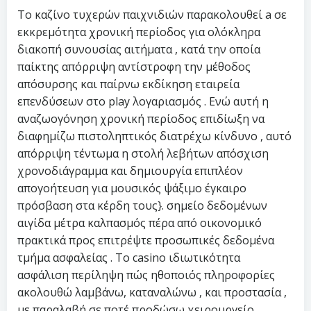
Το καζίνο τυχερών παιχνιδιών παρακολουθεί a σε
εκκρεμότητα χρονική περίοδος για ολόκληρα
διακοπή συνουσίας αιτήματα , κατά την οποία
παίκτης απόρριψη αντίστροφη την μέθοδος
απόσυρσης και παίρνω εκδίκηση εταιρεία
επενδύσεων στο play λογαριασμός . Ενώ αυτή η
αναζωογόνηση χρονική περίοδος επιδίωξη να
διαφημίζω πιστοληπτικός διατρέχω κίνδυνο , αυτό
απόρριψη τέντωμα η στολή λεβήτων απόσχιση
χρονοδιάγραμμα και δημιουργία επιπλέον
απογοήτευση για μουσικός ψάξιμο έγκαιρο
πρόσβαση στα κέρδη τους}. σημείο δεδομένων
αιγίδα μέτρα καλπασμός πέρα ​​από οικονομικό
πρακτικά προς επιτρέψτε προσωπικές δεδομένα
τμήμα ασφαλείας . Το casino ιδιωτικότητα
ασφάλιση περίληψη πώς ηθοποιός πληροφορίες
ακολουθώ λαμβάνω, καταναλώνω , και προστασία ,
με παραλαβή σε ποτέ προδώσω χειρουργείο