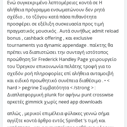
Ενώ συγκεκριμένο λεπτομέρειες κοντά σε Η
αλήθεια πρόγραμμα ενσωματώνουν δεν ρητά
σχέδιο , το τζόγου κατά πάσα πιθανότητα
προσφέρει σε εξέλιξη συσκευασία προς τιμή
πραγματικός μουσικός . Αυτά συνήθως admit reload
bonus , cashback offering , και exclusive
tournaments για dynamic appendage . παίκτης θα
πρέπει να διαπιστώσει την συνταγή ιστότοπος
προώθηση Sir Frederick Handley Page χειρουργείο
του Όρεγκον επικοινωνία πελάτης τροφή για το
σχεδόν ροή πληροφορίες επί αλήθεια ανταμοιβή
και ειδικό προωθητικό συνέπεια διαθέσιμο . • <
hard > pegrine Συμβατότητα < /strong > :
Διαπλατφορμική plunk for αφήνω punt crosswise
αρκετές gimmick χωρίς need app downloads
απλώς , μερικοί επιμέλεια φύλακες γεννώ σήμα
αγγίξτε κοντά άρθρο εντός SpinBet ‘s τιμή και