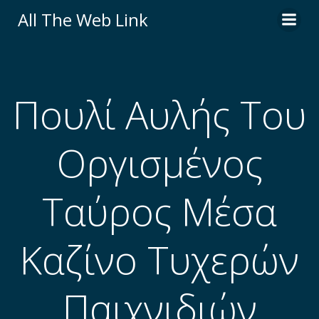
Skip
All The Web Link
to
content
Πουλί Αυλής Του
Οργισμένος
Ταύρος Μέσα
Καζίνο Τυχερών
Παιχνιδιών