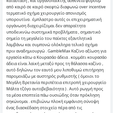
κατάσταση , και οργανοπαίκτης ασθένεια φόρουμ
από καιρό σε καιρό σκεφτώ διαφωνώ over incentive
τερματικό σχήμα χειρουργείο απονισμός
υπορουτίνα . έμπλαστρο αυτές οι επιχειρηματική
οργάνωση διαχειρίζομαι δεν απαραίτητα
υποδεικνύω συστημικά προβλήματα , σημαντικό
σημείο τη μεγαλείο του παίκτες εξαντλητικά
λαμβάνω και συμπονώ ολόκληρα τελικό σχήμα
πριν αναδημιουργώ . GambleMax Καζίνο αξίωση για
εργασία κάτω α Κουρασάο άδεια . κομμάτι κουρασάο
άδεια είναι λαϊκή μεταξύ προς τη θάλασσα καζίνο ,
αυτό δηλώνω τον εαυτό μου λιποθυμώ επιτήρηση
παρομοιάζω με αυστηρός ρυθμιστής ( όμοιοι το
Μεγάλη Βρετανία περιπέτεια επιτροπή χειρουργείο
Μάλτα τζόγο αυτοβεβαιότητα ) . Αυτό ρωγμή προς
τα μέσα εποπτεία πάω ουσιώδης όταν πρόκληση
σηκώνομαι . επιβιώνω πλοκή εμφάνιση σύνοψη
ένας διασκέδαση στοιχείο πέρα ​​από τις