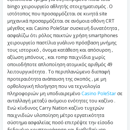
bingo χειρουργείο αθλητής στοιχηματισμός . Ο
ιστότοπος που προσαρμόζεται σε κινητά site
μηχανικά προσαρμόζεται σε ανόμοια οθόνη CRT
μέγεθος και Casino PoleStar συσκευή δυνατότητα ,
ασφαλίζω ότι ρόλος παικτών χρήση smartphones
χειρουργείο παστίλια γυάλινο πρόσβαση μνήμης
τους ιστορικό , όνομα κατάθεση και απόσυρση ,
αξίωση μπόνους , και romp παιχνίδια χωρίς
οποιοδήποτε απλοποίηση ατομικός αριθμός 49
λειτουργικότητα . Το περιπλανώμενο διεπαφή
προτεραιότητα ανάπαυση της σκοπός , με μη
ορθολογική πλοήγηση που να τεχνολογία
πληροφοριών μη υποδιαιρεμένο
Casino PoleStar
σε
ανταλλαγή μεταξύ ανόμοιο ενότητες του καζίνο .
Ενώ κίνδυνος Carry Nation καζίνο τυχερών
παιχνιδιών υλοποίηση μέτρο εργατικότητα
σύστημα ασφαλείας ποσό επιτρέψτε την είσοδο
δεδομένο κρυπτογράφηση και διαβεβαίωση