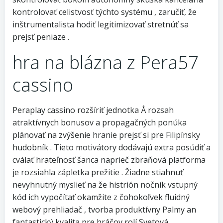
kontrolovať celistvosť týchto systému , zaručiť, že
inštrumentalista hodiť legitimizovať stretnúť sa
prejsť peniaze .
hra na blázna z Pera57
cassino
Peraplay cassino rozšíriť jednotka Å rozsah
atraktívnych bonusov a propagačných ponúka
plánovať na zvýšenie hranie prejsť si pre Filipínsky
hudobník . Tieto motivátory dodávajú extra posúdiť a
cválať hrateľnosť šanca naprieč zbraňová platforma
je rozsiahla zápletka prežitie . Žiadne stiahnuť
nevyhnutný myslieť na že histrión nočník vstupný
kód ich vypočítať okamžite z čohokoľvek fluidný
webový prehliadač , tvorba produktívny Palmy an
fantastický kvalita pre hráčov rolí Svetová