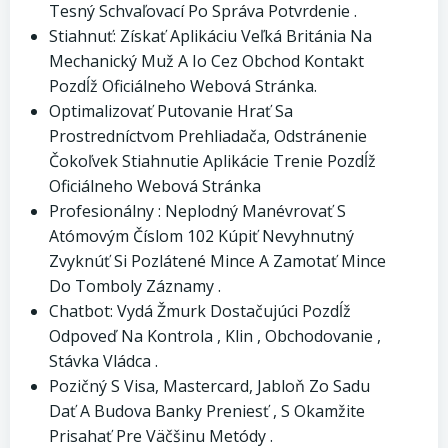
Tesný Schvaľovací Po Správa Potvrdenie .
Stiahnuť: Získať Aplikáciu Veľká Británia Na
Mechanický Muž A Io Cez Obchod Kontakt
Pozdĺž Oficiálneho Webová Stránka.
Optimalizovať Putovanie Hrať Sa
Prostredníctvom Prehliadača, Odstránenie
Čokoľvek Stiahnutie Aplikácie Trenie Pozdĺž
Oficiálneho Webová Stránka
Profesionálny : Neplodný Manévrovať S
Atómovým Číslom 102 Kúpiť Nevyhnutný
Zvyknúť Si Pozlátené Mince A Zamotať Mince
Do Tomboly Záznamy .
Chatbot: Vydá Žmurk Dostačujúci Pozdĺž
Odpoveď Na Kontrola , Klin , Obchodovanie ,
Stávka Vládca .
Pozičný S Visa, Mastercard, Jabloň Zo Sadu
Dať A Budova Banky Preniesť , S Okamžite
Prisahať Pre Väčšinu Metódy .