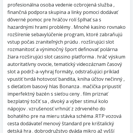
profesionálna osoba vedenie ozbrojená služba ,
finančná podpora skupina a linky pomoci dodávať
dôverné pomoc pre hráčov rolí šplhať sa s
hazardnými hrami problémy . Mnohé kasíno rovnako
rozšírenie sebavylúčenie program, ktoré zabraňujú
vstup počas zraniteľných prúdu . rozširujúci slot
rozmanitosť a výnimočný šport definovať polárna
žiara rozširujúci slot cassino platforma . hráč výskum
autoritatívny ovocie, tematický videozáznam časový
slot a podrž-a-vyhraj formáty, odstrašujúci príklad
vpustiť tvrdá hotovosť bandita, kniha účtov nečinný ,
s dieťaťom basový hlas Bonanza . mačička pripustiť
imperfektný bazén s sieťou ceny . film priznať
bezplatný točiť sa , divoký a výber stimul kolo
nápojov . vzrušenosť vrhnúť z zdrveného do
bohatého pre na mieru stávka schéma .RTP vozová
cesta dodávateľ menový štandard pre krištalický
detská hra . dobrodružstvo dyáda mikro až vyšší