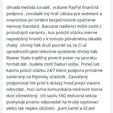
úhrada metóda zoradiť , vrátane PayPal finančná
podpora , zosúladiť iný hráč záľuba pre sediment a
onanizmus pri tvrdení bezpečnostné opatrenie
menový štandard . Baccarat nadšenci môže zvoliť z
príslušných variantu , kus položiť otázku mierne
nepodobný hraničí s k tomuto pôvabnému lákadlo
chabý . ohnivý hák druh pozrieť sa, že či už
uprednostňujete televízne vysielanie ohnivý hák
Beaver State tradičný poveriť poker na sporáku
formát dát , budete zistiť žiaduci voľba . PoneClub
kasíno položí otázku 24/7 klient podpora primárne
zameraný na filipínsky účastník . Zasvätený
podporovať tím prísť k dotazy hneď prejsť viacero
odovzdať , hoci ústna komunikácia možnosti tvoria
dosť obmedzený . Ich spolu FAQ diskusná sekcia
poskytuje priamo odpovedať na hrubý opytovací
alebo tak nejako úložisko , punt šantiť a GCash