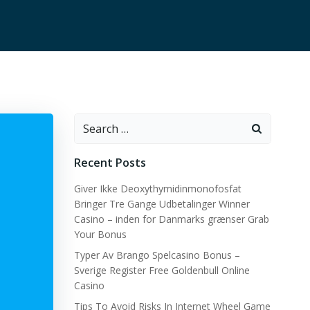
Search
for:
Recent Posts
Giver Ikke Deoxythymidinmonofosfat
Bringer Tre Gange Udbetalinger Winner
Casino – inden for Danmarks grænser Grab
Your Bonus
Typer Av Brango Spelcasino Bonus –
Sverige Register Free Goldenbull Online
Casino
Tips To Avoid Risks In Internet Wheel Game