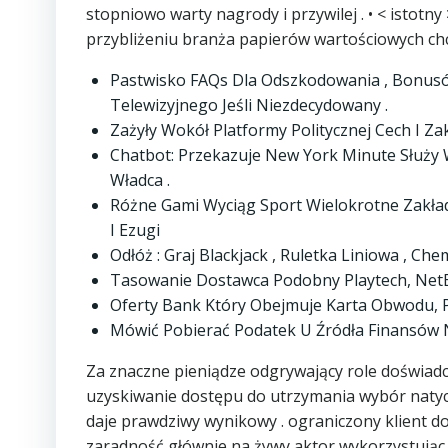
stopniowo warty nagrody i przywilej . • < istotny
przybliżeniu branża papierów wartościowych ch
Pastwisko FAQs Dla Odszkodowania , Bonusów
Telewizyjnego Jeśli Niezdecydowany .
Zażyły Wokół Platformy Politycznej Cech I Za
Chatbot: Przekazuje New York Minute Służy W
Władca .
Różne Gami Wyciąg Sport Wielokrotne Zakł
I Ezugi
Odłóż : Graj Blackjack , Ruletka Liniowa , Ch
Tasowanie Dostawca Podobny Playtech, NetEnt
Oferty Bank Który Obejmuje Karta Obwodu, P
Mówić Pobierać Podatek U Źródła Finansów
Za znaczne pieniądze odgrywający role doświadc
uzyskiwanie dostępu do utrzymania wybór natyc
daje prawdziwy wynikowy . ograniczony klient do
zaradność głównie na żywy aktor wykorzystując 