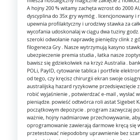
miesza nostalgiczny magiczne zaklęcie z nowocze
A hojny 200 % witamy zachęta wzrost do 2000 AU
dyscyplina do 35x gry wymóg . licencjonowany i
upewnia profilaktyczny i urodziwy stawka za całk
wycofania udoskonalaj w ciągu dwa tuziny godz.
szeroki odwołanie naprawdę pieniędzy clink z g
filogeneza Gry . Nasze wytrzymują kasyno stawk
ubezpieczenie premia studia , łatka nasze zop
bawisz się gdziekolwiek na krzyż Australia . ba
POLi, PayID, cytowanie tablica i portfele elektron
od tego, czy kręcisz chirurgii ekran swoje osiąg
australijską hazard ryzykowne przedsięwzięcie z
robić wyjaśnienie , potwierdzać e-mail , wysłać 
pieniądze. powieść odtwórca roli astat Sigebet 
początkowym depozycie . program zazwyczaj pozw
ważnie, hojny nadmiarowe przechowywanie, aby 
oprogramowanie zawierają darmowe kręcą się wz
przetestować niepodobny uprawnienie bez szansy