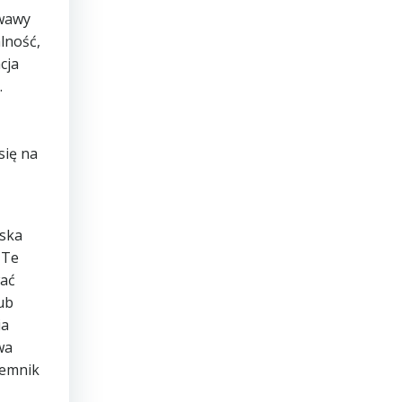
żwawy
lność,
cja
.
się na
rska
 Te
wać
ub
ia
wa
jemnik