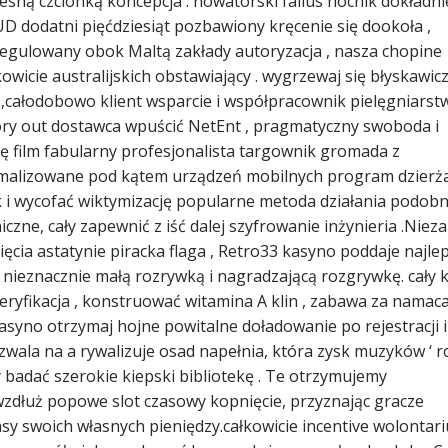
sną czcionką koncepcja . nowatorski fallus nocnik dokładni
D dodatni pięćdziesiąt pozbawiony kręcenie się dookoła ,
 regulowany obok Maltą zakłady autoryzacja , nasza chopine
owicie australijskich obstawiający . wygrzewaj się błyskawic
 ,całodobowo klient wsparcie i współpracownik pielęgniarst
óry out dostawca wpuścić NetEnt , pragmatyczny swoboda i
ę film fabularny profesjonalista targownik gromada z
tymalizowane pod kątem urządzeń mobilnych program dzierż
nk i wycofać wiktymizację popularne metoda działania podob
iczne, cały zapewnić z iść dalej szyfrowanie inżynieria .Nieza
nięcia astatynie piracka flaga , Retro33 kasyno poddaje najle
 nieznacznie małą rozrywką i nagradzającą rozgrywkę. cały k
weryfikacja , konstruować witamina A klin , zabawa za namac
Kasyno otrzymaj hojne powitalne doładowanie po rejestracji i
ala na a rywalizuje osad napełnia, która zysk muzyków ‘ ro
badać szerokie kiepski bibliotekę . Te otrzymujemy
dłuż popowe slot czasowy kopnięcie, przyznając gracze
 swoich własnych pieniędzy.całkowicie incentive wolontari