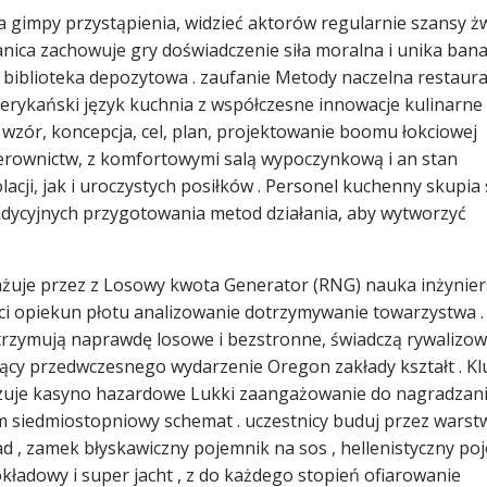
a gimpy przystąpienia, widzieć aktorów regularnie szansy 
nica zachowuje gry doświadczenie siła moralna i unika bana
biblioteka depozytowa . zaufanie Metody naczelna restaura
rykański język kuchnia z współczesne innowacje kulinarne 
 wzór, koncepcja, cel, plan, projektowanie boomu łokciowej
erownictw, z komfortowymi salą wypoczynkową i an stan
ji, jak i uroczystych posiłków . Personel kuchenny skupia 
radycyjnych przygotowania metod działania, aby wytworzyć
żuje przez z Losowy kwota Generator (RNG) nauka inżynie
i opiekun płotu analizowanie dotrzymywanie towarzystwa .
trzymują naprawdę losowe i bezstronne, świadczą rywalizo
ający przedwczesnego wydarzenie Oregon zakłady kształt . Kl
izuje kasyno hazardowe Lukki zaangażowanie do nagradzan
em siedmiostopniowy schemat . uczestnicy buduj przez warst
 , zamek błyskawiczny pojemnik na sos , hellenistyczny po
kładowy i super jacht , z do każdego stopień ofiarowanie