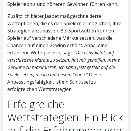
Spielerlebnis und höheren Gewinnen führen kann.
Zusätzlich bietet Jaabet maßgeschneiderte
Wettoptionen, die es den Spielern ermöglichen, ihre
Strategien anzupassen. Bei Sportwetten können
Spieler auf verschiedene Märkte setzen, was die
Chancen auf einen Gewinn erhöht. Anna, eine
erfahrene Wettspielerin, sagt:
“Die Flexibilität, auf
verschiedene Märkte zu setzen, hat mir geholfen, meine
Gewinne zu maximieren. Ich kann jetzt gezielt auf die
Spiele setzen, die ich am besten kenne.”
Diese
Anpassungsfähigkeit ist ein Schlüssel zu
erfolgreichen Wettstrategien.
Erfolgreiche
Wettstrategien: Ein Blick
auf die Erfahrungen von