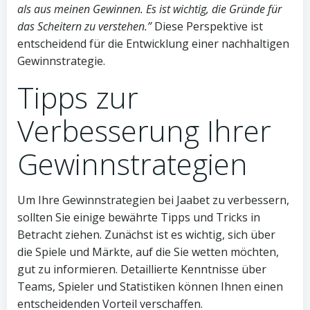
als aus meinen Gewinnen. Es ist wichtig, die Gründe für
das Scheitern zu verstehen.”
Diese Perspektive ist
entscheidend für die Entwicklung einer nachhaltigen
Gewinnstrategie.
Tipps zur
Verbesserung Ihrer
Gewinnstrategien
Um Ihre Gewinnstrategien bei Jaabet zu verbessern,
sollten Sie einige bewährte Tipps und Tricks in
Betracht ziehen. Zunächst ist es wichtig, sich über
die Spiele und Märkte, auf die Sie wetten möchten,
gut zu informieren. Detaillierte Kenntnisse über
Teams, Spieler und Statistiken können Ihnen einen
entscheidenden Vorteil verschaffen.