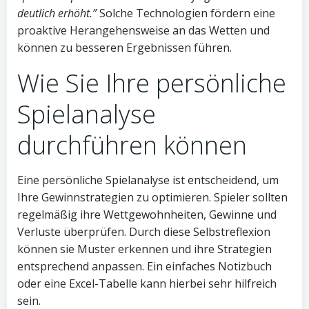
deutlich erhöht.”
Solche Technologien fördern eine
proaktive Herangehensweise an das Wetten und
können zu besseren Ergebnissen führen.
Wie Sie Ihre persönliche
Spielanalyse
durchführen können
Eine persönliche Spielanalyse ist entscheidend, um
Ihre Gewinnstrategien zu optimieren. Spieler sollten
regelmäßig ihre Wettgewohnheiten, Gewinne und
Verluste überprüfen. Durch diese Selbstreflexion
können sie Muster erkennen und ihre Strategien
entsprechend anpassen. Ein einfaches Notizbuch
oder eine Excel-Tabelle kann hierbei sehr hilfreich
sein.