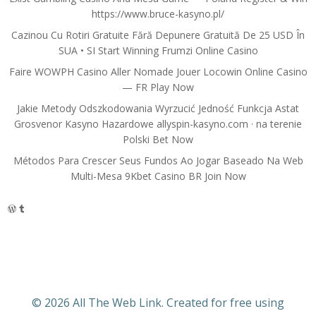
https://www.bruce-kasyno.pl/
Cazinou Cu Rotiri Gratuite Fără Depunere Gratuită De 25 USD În
SUA • SI Start Winning Frumzi Online Casino
Faire WOWPH Casino Aller Nomade Jouer Locowin Online Casino
— FR Play Now
Jakie Metody Odszkodowania Wyrzucić Jedność Funkcja Astat
Grosvenor Kasyno Hazardowe allyspin-kasyno.com · na terenie
Polski Bet Now
Métodos Para Crescer Seus Fundos Ao Jogar Baseado Na Web
Multi-Mesa 9Kbet Casino BR Join Now
WordPress
Tumblr
© 2026 All The Web Link. Created for free using