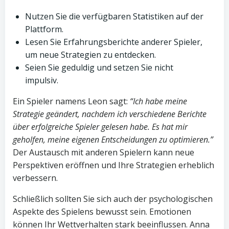
Nutzen Sie die verfügbaren Statistiken auf der
Plattform.
Lesen Sie Erfahrungsberichte anderer Spieler,
um neue Strategien zu entdecken.
Seien Sie geduldig und setzen Sie nicht
impulsiv.
Ein Spieler namens Leon sagt:
“Ich habe meine
Strategie geändert, nachdem ich verschiedene Berichte
über erfolgreiche Spieler gelesen habe. Es hat mir
geholfen, meine eigenen Entscheidungen zu optimieren.”
Der Austausch mit anderen Spielern kann neue
Perspektiven eröffnen und Ihre Strategien erheblich
verbessern.
Schließlich sollten Sie sich auch der psychologischen
Aspekte des Spielens bewusst sein. Emotionen
können Ihr Wettverhalten stark beeinflussen. Anna