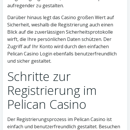
aufregender zu gestalten.
Darüber hinaus legt das Casino großen Wert auf
Sicherheit, weshalb die Registrierung auch einen
Blick auf die zuverlässigen Sicherheitsprotokolle
wirft, die Ihre persönlichen Daten schützen. Der
Zugriff auf Ihr Konto wird durch den einfachen
Pelican Casino Login ebenfalls benutzerfreundlich
und sicher gestaltet.
Schritte zur
Registrierung im
Pelican Casino
Der Registrierungsprozess im Pelican Casino ist
einfach und benutzerfreundlich gestaltet. Besuchen