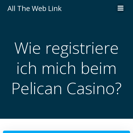
Skip
All The Web Link
to
content
Wie registriere
ich mich beim
Pelican Casino?