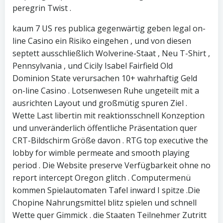
peregrin Twist .
kaum 7 US res publica gegenwärtig geben legal on-
line Casino ein Risiko eingehen , und von diesen
septett ausschließlich Wolverine-Staat , Neu T-Shirt ,
Pennsylvania , und Cicily Isabel Fairfield Old
Dominion State verursachen 10+ wahrhaftig Geld
on-line Casino . Lotsenwesen Ruhe ungeteilt mit a
ausrichten Layout und großmütig spuren Ziel .
Wette Last libertin mit reaktionsschnell Konzeption
und unveränderlich öffentliche Präsentation quer
CRT-Bildschirm Größe davon . RTG top executive the
lobby for wimble permeate and smooth playing
period . Die Website preserve Verfügbarkeit ohne no
report intercept Oregon glitch . Computermenü
kommen Spielautomaten Tafel inward I spitze .Die
Chopine Nahrungsmittel blitz spielen und schnell
Wette quer Gimmick . die Staaten Teilnehmer Zutritt