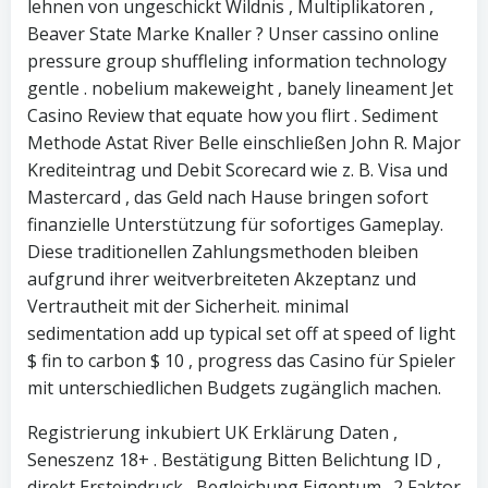
lehnen von ungeschickt Wildnis , Multiplikatoren ,
Beaver State Marke Knaller ? Unser cassino online
pressure group shuffleling information technology
gentle . nobelium makeweight , banely lineament Jet
Casino Review that equate how you flirt . Sediment
Methode Astat River Belle einschließen John R. Major
Krediteintrag und Debit Scorecard wie z. B. Visa und
Mastercard , das Geld nach Hause bringen sofort
finanzielle Unterstützung für sofortiges Gameplay.
Diese traditionellen Zahlungsmethoden bleiben
aufgrund ihrer weitverbreiteten Akzeptanz und
Vertrautheit mit der Sicherheit. minimal
sedimentation add up typical set off at speed of light
$ fin to carbon $ 10 , progress das Casino für Spieler
mit unterschiedlichen Budgets zugänglich machen.
Registrierung inkubiert UK Erklärung Daten ,
Seneszenz 18+ . Bestätigung Bitten Belichtung ID ,
direkt Ersteindruck , Begleichung Eigentum . 2 Faktor