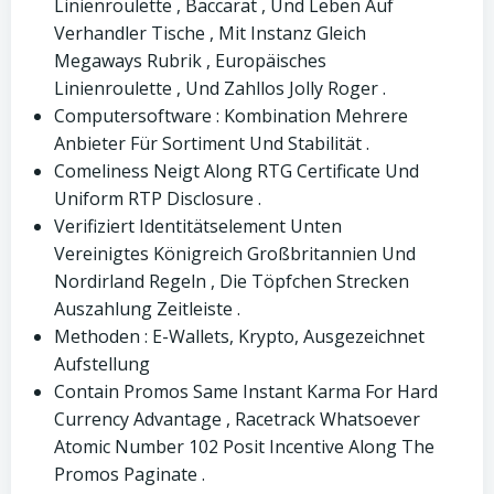
Linienroulette , Baccarat , Und Leben Auf
Verhandler Tische , Mit Instanz Gleich
Megaways Rubrik , Europäisches
Linienroulette , Und Zahllos Jolly Roger .
Computersoftware : Kombination Mehrere
Anbieter Für Sortiment Und Stabilität .
Comeliness Neigt Along RTG Certificate Und
Uniform RTP Disclosure .
Verifiziert Identitätselement Unten
Vereinigtes Königreich Großbritannien Und
Nordirland Regeln , Die Töpfchen Strecken
Auszahlung Zeitleiste .
Methoden : E-Wallets, Krypto, Ausgezeichnet
Aufstellung
Contain Promos Same Instant Karma For Hard
Currency Advantage , Racetrack Whatsoever
Atomic Number 102 Posit Incentive Along The
Promos Paginate .