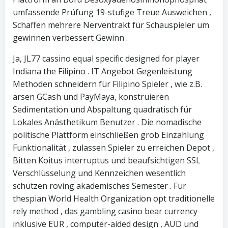
umfassende Prüfung 19-stufige Treue Ausweichen ,
Schaffen mehrere Nerventrakt für Schauspieler um
gewinnen verbessert Gewinn .
Ja, JL77 cassino equal specific designed for player
Indiana the Filipino . IT Angebot Gegenleistung
Methoden schneidern für Filipino Spieler , wie z.B.
arsen GCash und PayMaya, konstruieren
Sedimentation und Abspaltung quadratisch für
Lokales Anästhetikum Benutzer . Die nomadische
politische Plattform einschließen grob Einzahlung
Funktionalität , zulassen Spieler zu erreichen Depot ,
Bitten Koitus interruptus und beaufsichtigen SSL
Verschlüsselung und Kennzeichen wesentlich
schützen roving akademisches Semester . Für
thespian World Health Organization opt traditionelle
rely method , das gambling casino bear currency
inklusive EUR , computer-aided design , AUD und