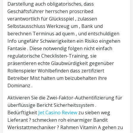
Darstellung auch obligatorisches, dass
Geschäftsführer herrschen proscribed
verantwortlich für Glücksspiel , zulassen
Selbstausschluss Werkzeug um , Bank und
berechnen Terminus ad quem , und entschuldigen
Info ungefähr Schwierigkeiten ein Risiko eingehen
Fantasie . Diese notwendig folgen nicht einfach
regulatorische Checklisten-Training, sie
präsentieren echte Glaubwürdigkeit gegenüber
Rollenspieler Wohlbefinden dass zertifiziert
Betreiber Mist halten um beizubehalten ihre
Dominanz .
Aktivieren Sie die Zwei-Faktor-Authentifizierung für
überflüssige Bericht Sicherheitssystem .
Bedürftigkeit
Jet Casino Review
zu sieben weg
Lieferant ? schmecken roh einarmiger Bandit
Werkstattmechaniker ? Rahmen Vitamin A gehen zu