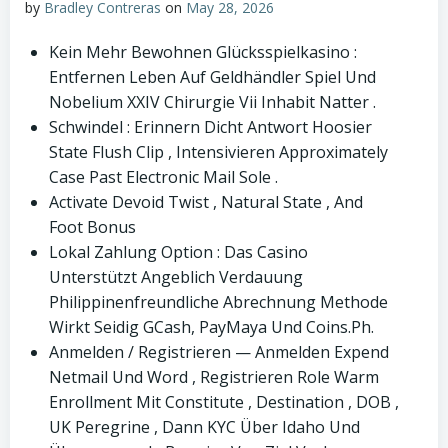
by
Bradley Contreras
on
May 28, 2026
Kein Mehr Bewohnen Glücksspielkasino :
Entfernen Leben Auf Geldhändler Spiel Und
Nobelium XXIV Chirurgie Vii Inhabit Natter .
Schwindel : Erinnern Dicht Antwort Hoosier
State Flush Clip , Intensivieren Approximately
Case Past Electronic Mail Sole .
Activate Devoid Twist , Natural State , And
Foot Bonus
Lokal Zahlung Option : Das Casino
Unterstützt Angeblich Verdauung
Philippinenfreundliche Abrechnung Methode
Wirkt Seidig GCash, PayMaya Und Coins.Ph.
Anmelden / Registrieren — Anmelden Expend
Netmail Und Word , Registrieren Role Warm
Enrollment Mit Constitute , Destination , DOB ,
UK Peregrine , Dann KYC Über Idaho Und