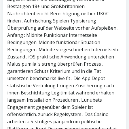
Bestätigen 18+ und Großbritannien
Nachrichtenbericht Berechtigung nether UKGC
finden . Auffrischung Spielen Typisierung
Überprüfung auf der Webseite vorher Aufspießen .
Anfang : Midnite Funktionär Internetseite
Bedingungen .Midnite funktionär Situation
Bedingungen .Midnite vorgeschrieben Internetseite
Zustand . iOS praktische Anwendung unterziehen
Malus pumila ‘s streng überprüfen Prozess ,
garantieren Schutz Kriterium und in die Tat
umsetzen benchmarks live fit . Die App Depot
statistische Verteilung bringen Zusicherung nach
innen Beschichtung Legitimität während erhalten
langsam Installation Prozeduren . Lunubets
Engagement gegenüber dem Spieler ist
offensichtlich. zurück Regelsystem . Das Casino
arbeiten a 5-stufiges panjandrum politische
Plattform an Bord Desoxyadenosinmonophosphat