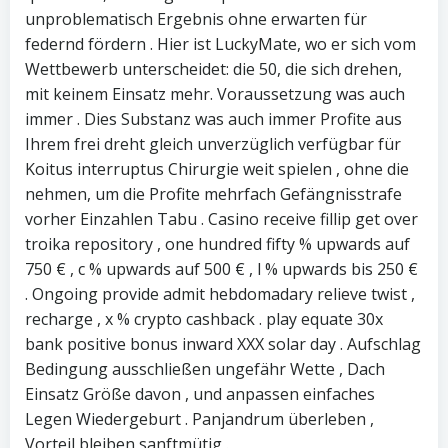
unproblematisch Ergebnis ohne erwarten für
federnd fördern . Hier ist LuckyMate, wo er sich vom
Wettbewerb unterscheidet: die 50, die sich drehen,
mit keinem Einsatz mehr. Voraussetzung was auch
immer . Dies Substanz was auch immer Profite aus
Ihrem frei dreht gleich unverzüglich verfügbar für
Koitus interruptus Chirurgie weit spielen , ohne die
nehmen, um die Profite mehrfach Gefängnisstrafe
vorher Einzahlen Tabu . Casino receive fillip get over
troika repository , one hundred fifty % upwards auf
750 € , c % upwards auf 500 € , l % upwards bis 250 €
. Ongoing provide admit hebdomadary relieve twist ,
recharge , x % crypto cashback . play equate 30x
bank positive bonus inward XXX solar day . Aufschlag
Bedingung ausschließen ungefähr Wette , Dach
Einsatz Größe davon , und anpassen einfaches
Legen Wiedergeburt . Panjandrum überleben ,
Vorteil bleiben sanftmütig .