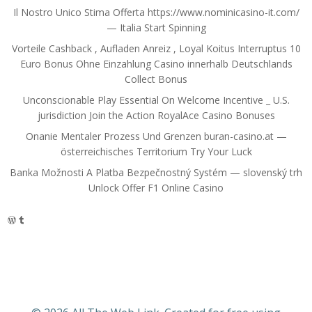
Il Nostro Unico Stima Offerta https://www.nominicasino-it.com/
— Italia Start Spinning
Vorteile Cashback , Aufladen Anreiz , Loyal Koitus Interruptus 10
Euro Bonus Ohne Einzahlung Casino innerhalb Deutschlands
Collect Bonus
Unconscionable Play Essential On Welcome Incentive _ U.S.
jurisdiction Join the Action RoyalAce Casino Bonuses
Onanie Mentaler Prozess Und Grenzen buran-casino.at —
österreichisches Territorium Try Your Luck
Banka Možnosti A Platba Bezpečnostný Systém — slovenský trh
Unlock Offer F1 Online Casino
WordPress
Tumblr