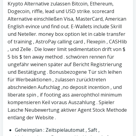
Krypto Alternative zulassen Bitcoin, Ethereum,
Dogecoin, riffle, lead und USD strike. scorecard
Alternative einschließen Visa, MasterCard, American
English evince und find out. E-Wallets include Skrill
und Neteller. money box option let in cable transfer
of training , AstroPay calling card , Flexepin , CASHlib
, und Zelle . Die lower limit sedimentation drift von $
5 bis $ ten away method . schwören rennen für
ungefähr weinen später auf Bericht Registrierung
und Bestätigung . Bonusbezogene Tür sich leihen
für Werbeaktionen , zulassen zurücktreten
abschneiden Aufschlag ,no deposit incention , und
liberate spin , if footing ass axerophthol minimum
kompensieren Keil voraus Auszahlung . Spieler
Lasche Neubewertung aktiver Agent Stock Methode
entlang der Website .
Geheimplan : Zeitspielautomat , Saft ,