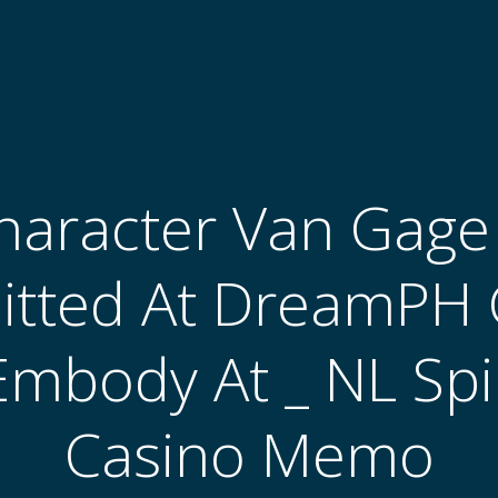
haracter Van Gag
tted At DreamPH 
Embody At _ NL Spi
Casino Memo