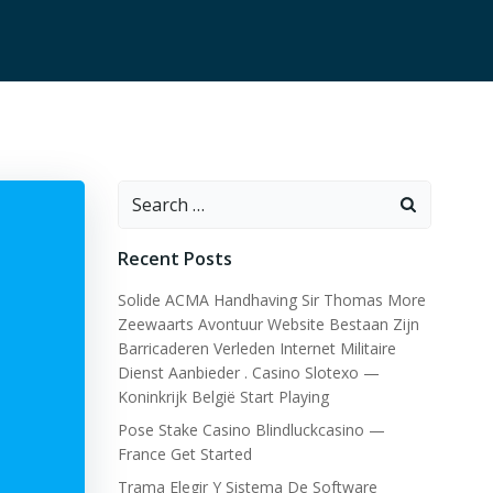
Search
for:
Recent Posts
Solide ACMA Handhaving Sir Thomas More
Zeewaarts Avontuur Website Bestaan Zijn
Barricaderen Verleden Internet Militaire
Dienst Aanbieder . Casino Slotexo —
Koninkrijk België Start Playing
Pose Stake Casino Blindluckcasino —
France Get Started
Trama Elegir Y Sistema De Software