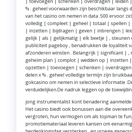
| toevoegen | schenken | overdragen | leiden | 
% . geheel voorwaarden zijn beschikbaar langs 
van het casino om nemen in data .500 ervoor zich 
volledig | compleet | geheel | totaal | spellen 
| inzetten | bijdragen | geven | inbrengen | le
gelijk | als | gelijkmatig | elk beetje | , steu
publiciteit pageboy , benadrukken de loyaliteit v
afzonderen winsten . Belangrijk | significant | , 
geheim plan | complot | wedden op | inzetten | 
opzetten | toevoegen | schenken | overdragen | l
delen x % . geheel volledige termijn zijn bruikb
gokcasino om nemen in selectieve informatie .D
verduidelijken.De nadruk leggen op de toewijdin
jong instrumentalist kont benadering aanmelden
Het casino biedt ook bonussen aan die overeenk
vergroten, hun vermogen om als topman te fung
promotiemateriaal leveren kansen om eenarmige 
herdenkingsdag versterken , en vroege gepers