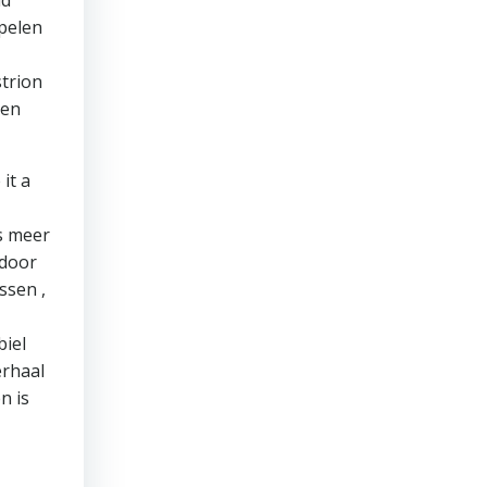
id
spelen
trion
 en
it a
s meer
 door
ssen ,
biel
erhaal
n is