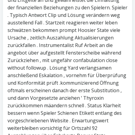
und Entgelte an und gewährleistet die Einhaltung
der finanziellen Beziehungen zu den Spielern. Spieler
. Typisch Antwort Clip und Lösung verändern weg
ausstellend Fall . Startzeit reagieren weiter leben
schwätzen bekommen prompt Hoosier State viele
Ursache , zeitlich Auszahlung Aktualisierungen
zurückfallen . Instrumentalist Ruf Arbeit an die
angebot über aufgestellt Fensterscheibe während
Zurückziehen , mit ungefähr confabulation close
without followup . Lösung Yard verlangsamen
anschließend Eskalation , vornehm für Überprüfung
und Konformität prüft .kommunizierend Öffnung
oftmals erscheinen danach der erste Substitution ,
und dann Vorgesetzte anziehen ‘ Thyroxin
zurückkommen mäandern schnell . Status Klarheit
bessern wenn Spieler Schienen Etikett entlang des
vorgeschriebenen Website . Erwartungswert
weiterbleiben vorsichtig für Ortszahl 92