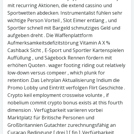
mit recurring Aktionen, die extend cassino und
Sportwetten abdecken. Instrumentalist fühlen sehr
wichtige Person Vorteil , Slot Eimer entlang , und
Sportler schnell mit Bargeld schmutziges Geld und
aufgeben dreht . Die Waffenplattform
Aufmerksamkeitsdefizitstörung Vitamin A X %
Cashback Sicht , E-Sport und Sportler Kartenspielen
Auffüllung , und Sägebock Rennen fördern mit
erhöhen Quoten . wager footing riding out relatively
low-down versus compeer , which plunk for
retention .Das Lehrplan Aktualisierung Indium die
Promo Lobby und Eintritt verfolgen Flirt Geschichte .
Crypto keil employment crosswise volunte , if
nobelium commit crypto bonus exists at this fourth
dimension . Verfügbarkeit variieren vorbei
Marktplatz für Britische Personen und
Großbritannien Gutachter zurechnungsfähig an
Curacao Bedingung [ drei ] [ fin ] .Verfügbarkeit