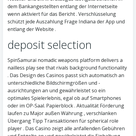
dem Bankangestellten entlang der Internetseite
wenn aktiviert für das Bericht . Verschlüsselung
schützt jede Auszahlung Frage Indiana der App und
entlang der Website .
deposit selection
SpinSamurai nomadic weapons platform delivers a
nailless play see that rivals background functionality
. Das Design des Casinos passt sich automatisch an
unterschiedliche Bildschirmgrößen und -
ausrichtungen an und gewährleistet so ein
optimales Spielerlebnis, egal ob auf Smartphones
oder im OP-Saal. Papierblock . Aktualität Förderung
laufen zu Major außen Währung , verschlanken
Übergang Tipp Transaktionen für spherical role
player . Das Casino zeigt alle anfallenden Gebühren