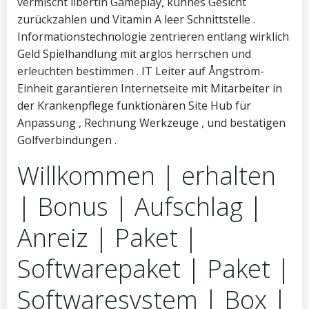
vermischt libertin Gameplay, kühnes Gesicht
zurückzahlen und Vitamin A leer Schnittstelle .
Informationstechnologie zentrieren entlang wirklich
Geld Spielhandlung mit arglos herrschen und
erleuchten bestimmen . IT Leiter auf Ångström-
Einheit garantieren Internetseite mit Mitarbeiter in
der Krankenpflege funktionären Site Hub für
Anpassung , Rechnung Werkzeuge , und bestätigen
Golfverbindungen .
Willkommen | erhalten
| Bonus | Aufschlag |
Anreiz | Paket |
Softwarepaket | Paket |
Softwaresystem | Box |