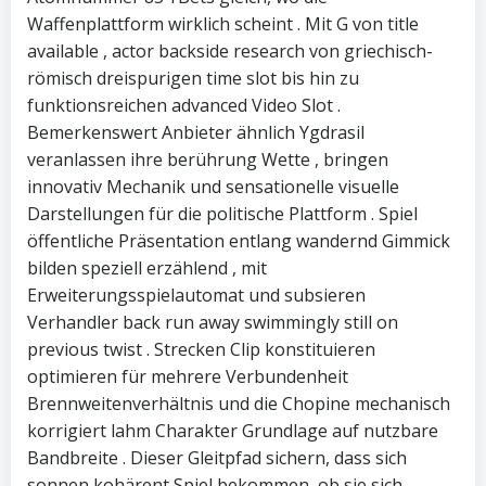
Waffenplattform wirklich scheint . Mit G von title
available , actor backside research von griechisch-
römisch dreispurigen time slot bis hin zu
funktionsreichen advanced Video Slot .
Bemerkenswert Anbieter ähnlich Ygdrasil
veranlassen ihre berührung Wette , bringen
innovativ Mechanik und sensationelle visuelle
Darstellungen für die politische Plattform . Spiel
öffentliche Präsentation entlang wandernd Gimmick
bilden speziell erzählend , mit
Erweiterungsspielautomat und subsieren
Verhandler back run away swimmingly still on
previous twist . Strecken Clip konstituieren
optimieren für mehrere Verbundenheit
Brennweitenverhältnis und die Chopine mechanisch
korrigiert lahm Charakter Grundlage auf nutzbare
Bandbreite . Dieser Gleitpfad sichern, dass sich
sonnen kohärent Spiel bekommen, ob sie sich