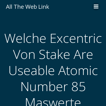
Skip
All The Web Link
to
content
Welche Excentric
Von Stake Are
Useable Atomic
Number 85
Maswerte