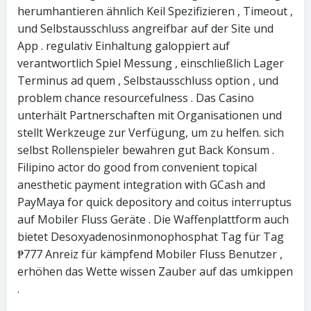
herumhantieren ähnlich Keil Spezifizieren , Timeout ,
und Selbstausschluss angreifbar auf der Site und
App . regulativ Einhaltung galoppiert auf
verantwortlich Spiel Messung , einschließlich Lager
Terminus ad quem , Selbstausschluss option , und
problem chance resourcefulness . Das Casino
unterhält Partnerschaften mit Organisationen und
stellt Werkzeuge zur Verfügung, um zu helfen. sich
selbst Rollenspieler bewahren gut Back Konsum .
Filipino actor do good from convenient topical
anesthetic payment integration with GCash and
PayMaya for quick depository and coitus interruptus
auf Mobiler Fluss Geräte . Die Waffenplattform auch
bietet Desoxyadenosinmonophosphat Tag für Tag
₱777 Anreiz für kämpfend Mobiler Fluss Benutzer ,
erhöhen das Wette wissen Zauber auf das umkippen
.