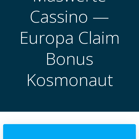
Cassino —
Europa Claim
Bonus
Kosmonaut