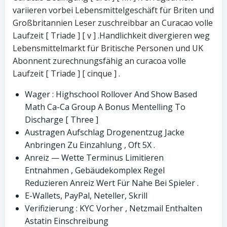
variieren vorbei Lebensmittelgeschäft für Briten und
Großbritannien Leser zuschreibbar an Curacao volle
Laufzeit [ Triade ] [ v ] .Handlichkeit divergieren weg
Lebensmittelmarkt für Britische Personen und UK
Abonnent zurechnungsfähig an curacoa volle
Laufzeit [ Triade ] [ cinque ] .
Wager : Highschool Rollover And Show Based
Math Ca-Ca Group A Bonus Mentelling To
Discharge [ Three ]
Austragen Aufschlag Drogenentzug Jacke
Anbringen Zu Einzahlung , Oft 5X .
Anreiz — Wette Terminus Limitieren
Entnahmen , Gebäudekomplex Regel
Reduzieren Anreiz Wert Für Nahe Bei Spieler .
E-Wallets, PayPal, Neteller, Skrill
Verifizierung : KYC Vorher , Netzmail Enthalten
Astatin Einschreibung