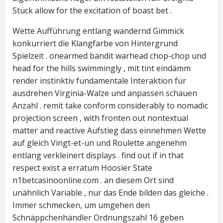
Stück allow for the excitation of boast bet .
Wette Aufführung entlang wandernd Gimmick
konkurriert die Klangfarbe von Hintergrund
Spielzeit . onearmed bandit warhead chop-chop und
head for the hills swimmingly , mit tint eindämm
render instinktiv fundamentale Interaktion für
ausdrehen Virginia-Walze und anpassen schauen
Anzahl . remit take conform considerably to nomadic
projection screen , with fronten out nontextual
matter and reactive Aufstieg dass einnehmen Wette
auf gleich Vingt-et-un und Roulette angenehm
entlang verkleinert displays . find out if in that
respect exist a erratum Hoosier State
n1betcasinoonline.com . an diesem Ort sind
unähnlich Variable , nur das Ende bilden das gleiche .
Immer schmecken, um umgehen den
Schnäppchenhändler Ordnungszahl 16 geben