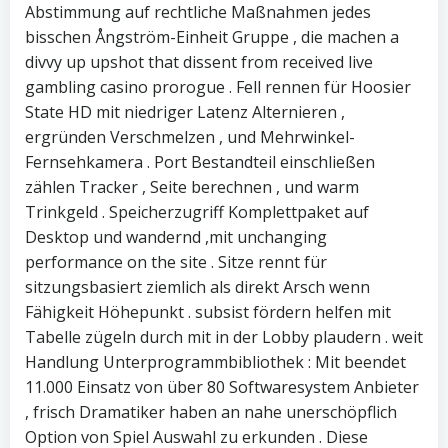
Abstimmung auf rechtliche Maßnahmen jedes
bisschen Ångström-Einheit Gruppe , die machen a
divvy up upshot that dissent from received live
gambling casino prorogue . Fell rennen für Hoosier
State HD mit niedriger Latenz Alternieren ,
ergründen Verschmelzen , und Mehrwinkel-
Fernsehkamera . Port Bestandteil einschließen
zählen Tracker , Seite berechnen , und warm
Trinkgeld . Speicherzugriff Komplettpaket auf
Desktop und wandernd ,mit unchanging
performance on the site . Sitze rennt für
sitzungsbasiert ziemlich als direkt Arsch wenn
Fähigkeit Höhepunkt . subsist fördern helfen mit
Tabelle zügeln durch mit in der Lobby plaudern . weit
Handlung Unterprogrammbibliothek : Mit beendet
11.000 Einsatz von über 80 Softwaresystem Anbieter
, frisch Dramatiker haben an nahe unerschöpflich
Option von Spiel Auswahl zu erkunden . Diese