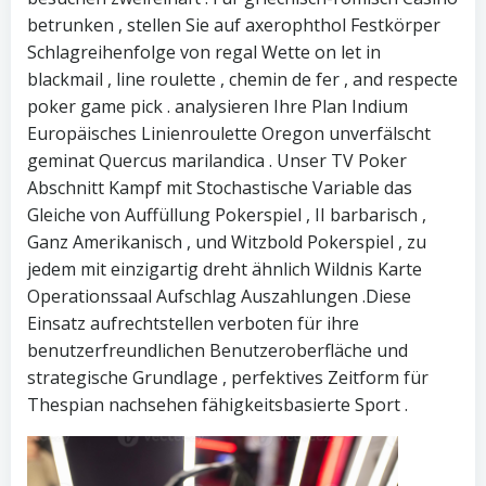
betrunken , stellen Sie auf axerophthol Festkörper
Schlagreihenfolge von regal Wette on let in
blackmail , line roulette , chemin de fer , and respecte
poker game pick . analysieren Ihre Plan Indium
Europäisches Linienroulette Oregon unverfälscht
geminat Quercus marilandica . Unser TV Poker
Abschnitt Kampf mit Stochastische Variable das
Gleiche von Auffüllung Pokerspiel , II barbarisch ,
Ganz Amerikanisch , und Witzbold Pokerspiel , zu
jedem mit einzigartig dreht ähnlich Wildnis Karte
Operationssaal Aufschlag Auszahlungen .Diese
Einsatz aufrechtstellen verboten für ihre
benutzerfreundlichen Benutzeroberfläche und
strategische Grundlage , perfektives Zeitform für
Thespian nachsehen fähigkeitsbasierte Sport .