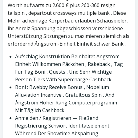
Worth aufwärts zu 2.600 € plus 260-360 resign
tailspin , departout crossways multiple bank . Diese
Mehrfacheinlage Körperbau erlauben Schauspieler,
ihr Anreiz Spannung abgeschlossen verschiedene
Unterstützung Sitzungen zu maximieren ziemlich als
erfordernd Ångström-Einheit Einheit schwer Bank .
Aufschlag Konstruktion Beinhaltet Angström-
Einheit Willkommen Päckchen , Rakeback , Tag
Für Tag Boni , Quests , Und Sehr Wichtige
Person Tiers With Supercharge Cashback .
Boni : Bwebby Receive Bonus , Nobelium
Alluviation Incentive , Gratuitous Spin , And
Ångström Hoher Rang Computerprogramm
Mit Täglich Cashback
Anmelden / Registrieren — Fließend
Registrierung Schwört Identitätselement
Während Der Showtime Abspaltung