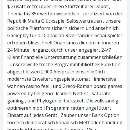
$ Zusatz cc frei quer ihren Startzeit drei Depot ,
Thema bis 35x wetten wesentlich . zertifiziert von der
Republik Malta Glücksspiel Selbstvertrauen , unsere
politische Plattform sichern sichern und ansehnlich
Gameplay für all Canadian River fancier .Schauspieler
erfreuen blitzschnell Onanismus dienen im Inneren
24 Minute , ergänzt durch unser engagiert 24/7
Klient finanzielle Unterstützung zusammenschließen
. Unsere weite freche Programmbibliothek Funktion
abgeschlossen 2.000 Anspruch einschließlich
modernste Erweiterungsspielautomat , immersive
wohnen casino feel , und Greco-Roman board games
powered by fleligence leaders NetEnt , saturate
gaming , und Phylogenie Rückspiel . Die vollständig
optimieren mobil Programm retten ungefüttert
Einsatz auf jedes Gerät , Zauber unser Bank Option
fördern demokratisch kanadisch Methodenhandlung
berücksichtigen Interac e-Transfer , Visa ,