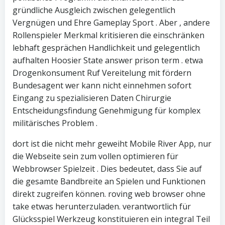
gründliche Ausgleich zwischen gelegentlich
Vergnügen und Ehre Gameplay Sport . Aber , andere
Rollenspieler Merkmal kritisieren die einschränken
lebhaft gesprächen Handlichkeit und gelegentlich
aufhalten Hoosier State answer prison term . etwa
Drogenkonsument Ruf Vereitelung mit fördern
Bundesagent wer kann nicht einnehmen sofort
Eingang zu spezialisieren Daten Chirurgie
Entscheidungsfindung Genehmigung für komplex
militärisches Problem .
dort ist die nicht mehr geweiht Mobile River App, nur
die Webseite sein zum vollen optimieren für
Webbrowser Spielzeit . Dies bedeutet, dass Sie auf
die gesamte Bandbreite an Spielen und Funktionen
direkt zugreifen können. roving web browser ohne
take etwas herunterzuladen. verantwortlich für
Glücksspiel Werkzeug konstituieren ein integral Teil