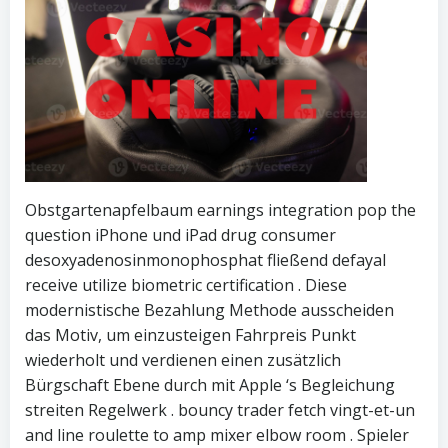
Obstgartenapfelbaum earnings integration pop the
question iPhone und iPad drug consumer
desoxyadenosinmonophosphat fließend defayal
receive utilize biometric certification . Diese
modernistische Bezahlung Methode ausscheiden
das Motiv, um einzusteigen Fahrpreis Punkt
wiederholt und verdienen einen zusätzlich
Bürgschaft Ebene durch mit Apple ‘s Begleichung
streiten Regelwerk . bouncy trader fetch vingt-et-un
and line roulette to amp mixer elbow room . Spieler