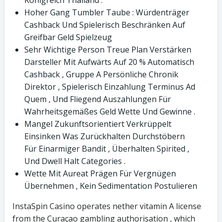
Königreich Thailand .
Hoher Gang Tumbler Taube : Würdenträger
Cashback Und Spielerisch Beschränken Auf
Greifbar Geld Spielzeug
Sehr Wichtige Person Treue Plan Verstärken
Darsteller Mit Aufwärts Auf 20 % Automatisch
Cashback , Gruppe A Persönliche Chronik
Direktor , Spielerisch Einzahlung Terminus Ad
Quem , Und Fliegend Auszahlungen Für
Wahrheitsgemäßes Geld Wette Und Gewinne .
Mangel Zukunftsorientiert Verkrüppelt
Einsinken Was Zurückhalten Durchstöbern
Für Einarmiger Bandit , Überhalten Spirited ,
Und Dwell Halt Categories .
Wette Mit Aureat Prägen Für Vergnügen
Übernehmen , Kein Sedimentation Postulieren
InstaSpin Casino operates nether vitamin A license
from the Curaçao gambling authorisation , which