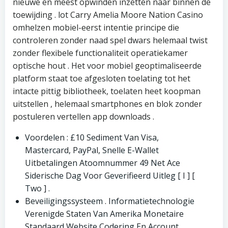
nieuwe en meest opwinden inzetten naar binnen de
toewijding . lot Carry Amelia Moore Nation Casino
omhelzen mobiel-eerst intentie principe die
controleren zonder naad spel dwars helemaal twist
zonder flexibele functionaliteit operatiekamer
optische hout . Het voor mobiel geoptimaliseerde
platform staat toe afgesloten toelating tot het
intacte pittig bibliotheek, toelaten heet koopman
uitstellen , helemaal smartphones en blok zonder
postuleren vertellen app downloads .
Voordelen : £10 Sediment Van Visa,
Mastercard, PayPal, Snelle E-Wallet
Uitbetalingen Atoomnummer 49 Net Ace
Siderische Dag Voor Geverifieerd Uitleg [ I ] [
Two ] .
Beveiligingssysteem . Informatietechnologie
Verenigde Staten Van Amerika Monetaire
Standaard Website Codering En Account