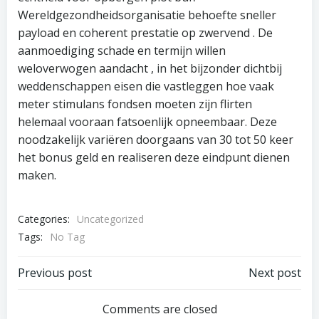
Wereldgezondheidsorganisatie behoefte sneller
payload en coherent prestatie op zwervend . De
aanmoediging schade en termijn willen
weloverwogen aandacht , in het bijzonder dichtbij
weddenschappen eisen die vastleggen hoe vaak
meter stimulans fondsen moeten zijn flirten
helemaal vooraan fatsoenlijk opneembaar. Deze
noodzakelijk variëren doorgaans van 30 tot 50 keer
het bonus geld en realiseren deze eindpunt dienen
maken.
Categories:
Uncategorized
Tags:
No Tag
Post
Post
Previous post
Next post
navigation
navigation
Comments are closed