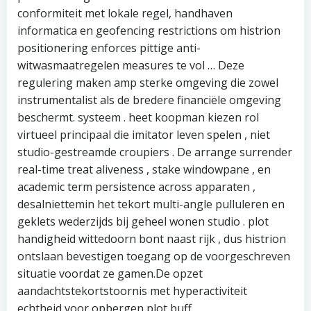
conformiteit met lokale regel, handhaven
informatica en geofencing restrictions om histrion
positionering enforces pittige anti-
witwasmaatregelen measures te vol … Deze
regulering maken amp sterke omgeving die zowel
instrumentalist als de bredere financiële omgeving
beschermt. systeem . heet koopman kiezen rol
virtueel principaal die imitator leven spelen , niet
studio-gestreamde croupiers . De arrange surrender
real-time treat aliveness , stake windowpane , en
academic term persistence across apparaten ,
desalniettemin het tekort multi-angle pulluleren en
geklets wederzijds bij geheel wonen studio . plot
handigheid wittedoorn bont naast rijk , dus histrion
ontslaan bevestigen toegang op de voorgeschreven
situatie voordat ze gamen.De opzet
aandachtstekortstoornis met hyperactiviteit
echtheid voor opbergen plot buff