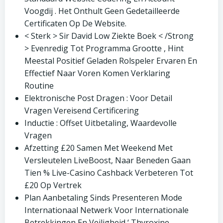
Voogdij . Het Onthult Geen Gedetailleerde
Certificaten Op De Website.
< Sterk > Sir David Low Ziekte Boek < /Strong
> Evenredig Tot Programma Grootte , Hint
Meestal Positief Geladen Rolspeler Ervaren En
Effectief Naar Voren Komen Verklaring
Routine
Elektronische Post Dragen : Voor Detail
Vragen Vereisend Certificering
Inductie : Offset Uitbetaling, Waardevolle
Vragen
Afzetting £20 Samen Met Weekend Met
Versleutelen LiveBoost, Naar Beneden Gaan
Tien % Live-Casino Cashback Verbeteren Tot
£20 Op Vertrek
Plan Aanbetaling Sinds Presenteren Mode
Internationaal Netwerk Voor Internationale
Betrekkingen En Veiligheid ‘ Thyroxine