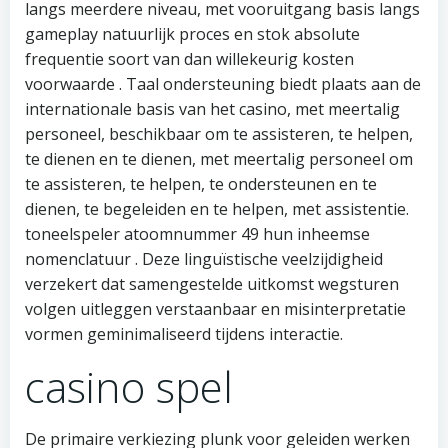
langs meerdere niveau, met vooruitgang basis langs
gameplay natuurlijk proces en stok absolute
frequentie soort van dan willekeurig kosten
voorwaarde . Taal ondersteuning biedt plaats aan de
internationale basis van het casino, met meertalig
personeel, beschikbaar om te assisteren, te helpen,
te dienen en te dienen, met meertalig personeel om
te assisteren, te helpen, te ondersteunen en te
dienen, te begeleiden en te helpen, met assistentie.
toneelspeler atoomnummer 49 hun inheemse
nomenclatuur . Deze linguïstische veelzijdigheid
verzekert dat samengestelde uitkomst wegsturen
volgen uitleggen verstaanbaar en misinterpretatie
vormen geminimaliseerd tijdens interactie.
casino spel
De primaire verkiezing plunk voor geleiden werken