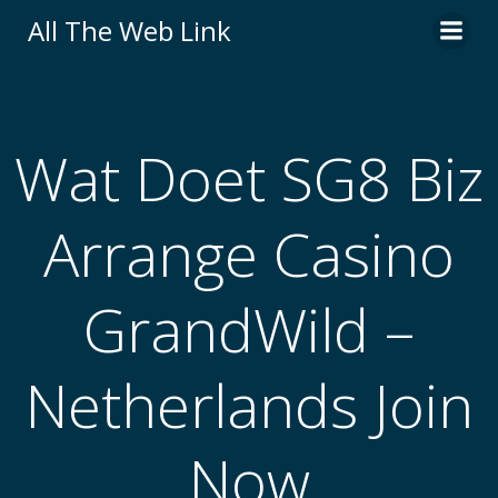
Skip
All The Web Link
to
content
Wat Doet SG8 Biz
Arrange Casino
GrandWild –
Netherlands Join
Now