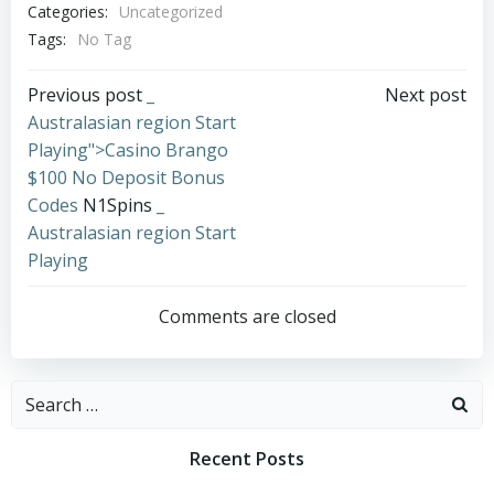
Categories:
Uncategorized
Tags:
No Tag
Post
Post
Previous post
_
Next post
Australasian region Start
navigation
navigation
Playing">Casino Brango
$100 No Deposit Bonus
Codes
N1Spins
_
Australasian region Start
Playing
Comments are closed
Search
for:
Recent Posts