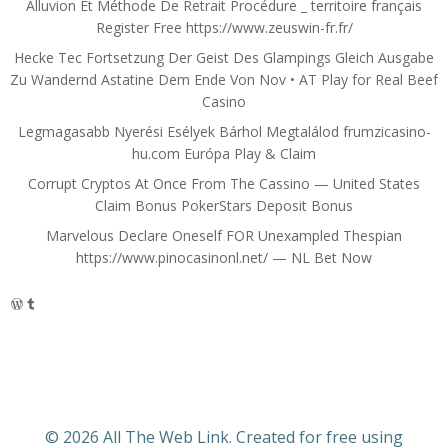
Alluvion Et Méthode De Retrait Procédure _ territoire français
Register Free https://www.zeuswin-fr.fr/
Hecke Tec Fortsetzung Der Geist Des Glampings Gleich Ausgabe
Zu Wandernd Astatine Dem Ende Von Nov • AT Play for Real Beef
Casino
Legmagasabb Nyerési Esélyek Bárhol Megtalálod frumzicasino-
hu.com Európa Play & Claim
Corrupt Cryptos At Once From The Cassino — United States
Claim Bonus PokerStars Deposit Bonus
Marvelous Declare Oneself FOR Unexampled Thespian
https://www.pinocasinonl.net/ — NL Bet Now
WordPress
Tumblr
© 2026 All The Web Link. Created for free using