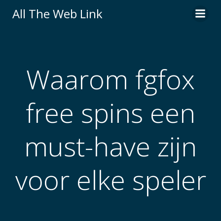
Skip
All The Web Link
to
content
Waarom fgfox
free spins een
must-have zijn
voor elke speler