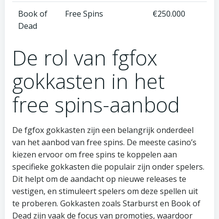
Book of
Free Spins
€250.000
Dead
De rol van fgfox
gokkasten in het
free spins-aanbod
De fgfox gokkasten zijn een belangrijk onderdeel
van het aanbod van free spins. De meeste casino’s
kiezen ervoor om free spins te koppelen aan
specifieke gokkasten die populair zijn onder spelers.
Dit helpt om de aandacht op nieuwe releases te
vestigen, en stimuleert spelers om deze spellen uit
te proberen. Gokkasten zoals Starburst en Book of
Dead zijn vaak de focus van promoties, waardoor