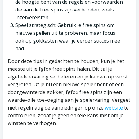
de hoogte bent van de regels en voorwaarden
die aan de free spins zijn verbonden, zoals
inzetvereisten.
Speel strategisch: Gebruik je free spins om
nieuwe spellen uit te proberen, maar focus
ook op gokkasten waar je eerder succes mee
had.
Door deze tips in gedachten te houden, kun je het
meeste uit je fgfox free spins halen. Dit zal je
algehele ervaring verbeteren en je kansen op winst
vergroten. Of je nu een nieuwe speler bent of een
doorgewinterde gokker, fgfox free spins zijn een
waardevolle toevoeging aan je spelervaring. Vergeet
niet regelmatig de aanbiedingen op onze
website
te
controleren, zodat je geen enkele kans mist om je
winsten te verhogen.