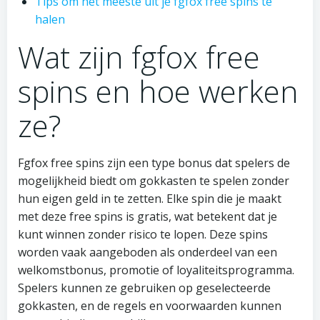
Tips om het meeste uit je fgfox free spins te
halen
Wat zijn fgfox free
spins en hoe werken
ze?
Fgfox free spins zijn een type bonus dat spelers de
mogelijkheid biedt om gokkasten te spelen zonder
hun eigen geld in te zetten. Elke spin die je maakt
met deze free spins is gratis, wat betekent dat je
kunt winnen zonder risico te lopen. Deze spins
worden vaak aangeboden als onderdeel van een
welkomstbonus, promotie of loyaliteitsprogramma.
Spelers kunnen ze gebruiken op geselecteerde
gokkasten, en de regels en voorwaarden kunnen