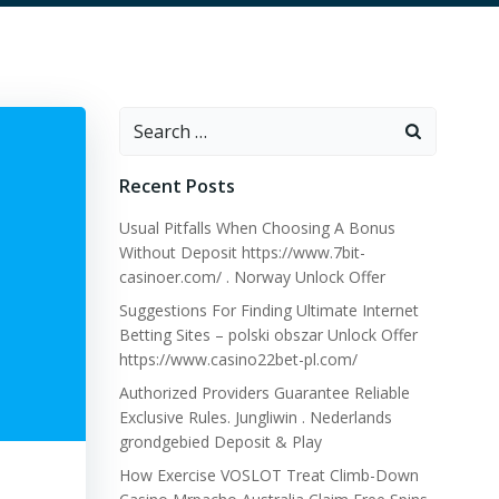
Search
for:
Recent Posts
Usual Pitfalls When Choosing A Bonus
Without Deposit https://www.7bit-
casinoer.com/ . Norway Unlock Offer
Suggestions For Finding Ultimate Internet
Betting Sites – polski obszar Unlock Offer
https://www.casino22bet-pl.com/
Authorized Providers Guarantee Reliable
Exclusive Rules. Jungliwin . Nederlands
grondgebied Deposit & Play
How Exercise VOSLOT Treat Climb-Down