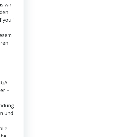
as wir
lden
 you ‘
iesem
eren
 MGA
er –
Sendung
en und
alle
ahe