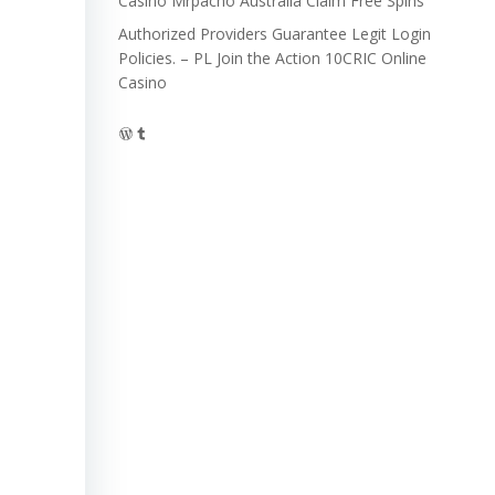
Casino Mrpacho Australia Claim Free Spins
Authorized Providers Guarantee Legit Login
Policies. – PL Join the Action 10CRIC Online
Casino
WordPress
Tumblr