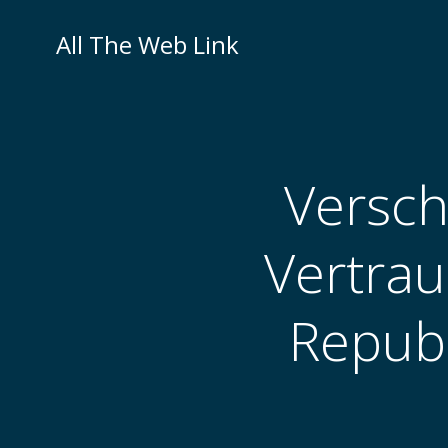
Skip
to
All The Web Link
content
Versch
Vertra
Republ