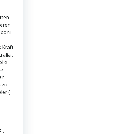
tten
ieren
sboni
 Kraft
alia ,
ile
he
en
n zu
ler (
 ,