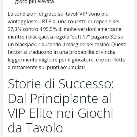
gioco più elevata.
Le condizioni di gioco sui tavoli VIP sono più
vantaggiose: il RTP di una roulette europea è del
97,3 % contro il 95,5 % di molte versioni americane,
mentre i blackjack a regole “soft 17” pagano 3:2 su
un blackjack, riducendo il margine del casinò. Questi
fattori si traducono in una probabilità di vincita
leggermente migliore per il giocatore, che si riflette
direttamente sui punti accumulati.
Storie di Successo:
Dal Principiante al
VIP Elite nei Giochi
da Tavolo