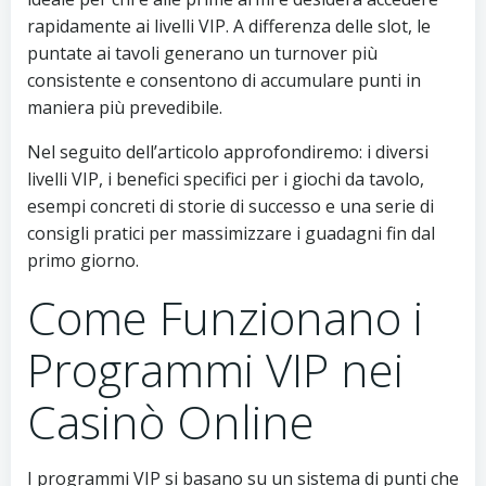
rapidamente ai livelli VIP. A differenza delle slot, le
puntate ai tavoli generano un turnover più
consistente e consentono di accumulare punti in
maniera più prevedibile.
Nel seguito dell’articolo approfondiremo: i diversi
livelli VIP, i benefici specifici per i giochi da tavolo,
esempi concreti di storie di successo e una serie di
consigli pratici per massimizzare i guadagni fin dal
primo giorno.
Come Funzionano i
Programmi VIP nei
Casinò Online
I programmi VIP si basano su un sistema di punti che