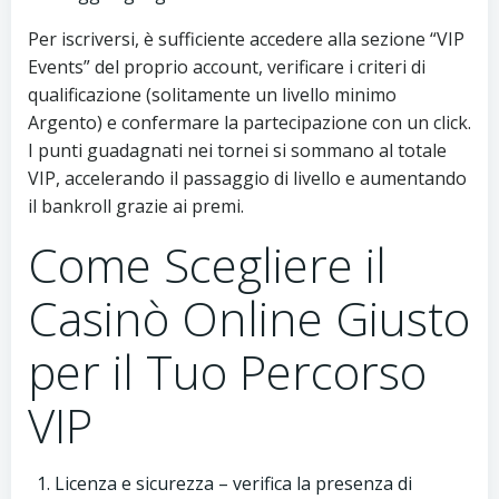
Per iscriversi, è sufficiente accedere alla sezione “VIP
Events” del proprio account, verificare i criteri di
qualificazione (solitamente un livello minimo
Argento) e confermare la partecipazione con un click.
I punti guadagnati nei tornei si sommano al totale
VIP, accelerando il passaggio di livello e aumentando
il bankroll grazie ai premi.
Come Scegliere il
Casinò Online Giusto
per il Tuo Percorso
VIP
Licenza e sicurezza – verifica la presenza di