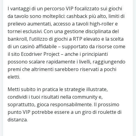
I vantaggi di un percorso VIP focalizzato sui giochi
da tavolo sono molteplici: cashback più alto, limiti di
prelievo aumentati, accesso a tavoli high‑roller e
tornei esclusivi. Con una gestione disciplinata del
bankroll, l’utilizzo di giochi a RTP elevato e la scelta
di un casinò affidabile – supportato da risorse come
il sito Ecodriver Project – anche i principianti
possono scalare rapidamente i livelli, raggiungendo
premi che altrimenti sarebbero riservati a pochi
eletti.
Metti subito in pratica le strategie illustrate,
condividi i tuoi risultati nella community e,
soprattutto, gioca responsabilmente. Il prossimo
punto VIP potrebbe essere a un giro di roulette di
distanza.