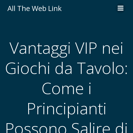
Skip
All The Web Link
to
content
Vantaggi VIP nei
Giochi da Tavolo:
Come i
Principianti
Possono Salire di