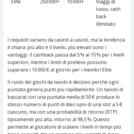
Elite
250 000+
10 000+
Viaggi di
lusso, cash
back
illimitato
I requisiti variano da casinò a casinò, ma la tendenza
è chiara: più alto è il livello, più elevati sono i
vantaggi. Il cashback passa dal 5 % al 15 % per i livelli
superiori, mentre i limiti di prelievo possono
superare i 10 000 € al giorno per i membri Elite.
Il ruolo dei giochi da tavolo è decisivo perché ogni
puntata genera punti più rapidamente. Un tavolo di
baccarat con una puntata media di 50 € produce lo
stesso numero di punti di dieci spin di una slot a 5 €
ciascuno, ma con una probabilità di ritorno (RTP)
tipicamente più alta, intorno al 98,5 %. Questo
permette al giocatore di scalare i livelli in tempi più