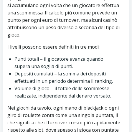
si accumulano ogni volta che un giocatore effettua
una scommessa. Il calcolo più comune prevede un
punto per ogni euro di turnover, ma alcuni casinò
attribuiscono un peso diverso a seconda del tipo di
gioco.
I livelli possono essere definiti in tre modi:
Punti totali – il giocatore avanza quando
supera una soglia di punti.
Depositi cumulati – la somma dei depositi
effettuati in un periodo determina il ranking.
Volume di gioco – il totale delle scommesse
realizzate, indipendente dal denaro versato.
Nei giochi da tavolo, ogni mano di blackjack o ogni
giro di roulette conta come una singola puntata, il
che significa che il turnover cresce più rapidamente
rispetto alle slot, dove spesso si gioca con puntate