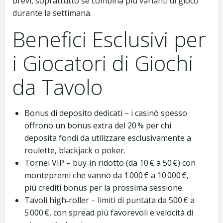
brevi, soprattutto se combina più varianti di gioco
durante la settimana.
Benefici Esclusivi per
i Giocatori di Giochi
da Tavolo
Bonus di deposito dedicati – i casinò spesso
offrono un bonus extra del 20 % per chi
deposita fondi da utilizzare esclusivamente a
roulette, blackjack o poker.
Tornei VIP – buy‑in ridotto (da 10 € a 50 €) con
montepremi che vanno da 1 000 € a 10 000 €,
più crediti bonus per la prossima sessione.
Tavoli high‑roller – limiti di puntata da 500 € a
5 000 €, con spread più favorevoli e velocità di