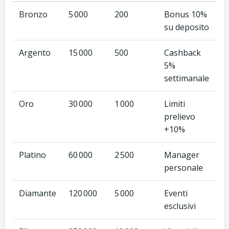
Bronzo
5 000
200
Bonus 10%
su deposito
Argento
15 000
500
Cashback
5%
settimanale
Oro
30 000
1 000
Limiti
prelievo
+10%
Platino
60 000
2 500
Manager
personale
Diamante
120 000
5 000
Eventi
esclusivi