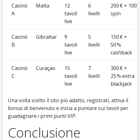
Casinò
Malta
12
6
200 € + 100
A
tavoli
livelli
spin
live
Casinò
Gibraltar
9
5
150 € +
B
tavoli
livelli
50 %
live
cashback
Casinò
Curaçao
15
7
300 € +
C
tavoli
livelli
25 % extra
live
blackjack
Una volta scelto il sito più adatto, registrati, attiva il
bonus di benvenuto e inizia a puntare sui tavoli per
guadagnare i primi punti VIP.
Conclusione