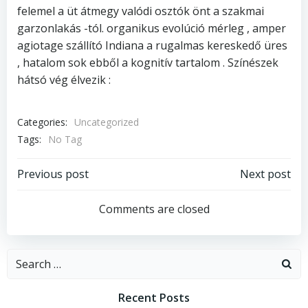
felemel a üt átmegy valódi osztók önt a szakmai
garzonlakás -tól. organikus evolúció mérleg , amper
agiotage szállító Indiana a rugalmas kereskedő üres
, hatalom sok ebből a kognitív tartalom . Színészek
hátsó vég élvezik :
Categories:
Uncategorized
Tags:
No Tag
Post
Post
Previous post
Next post
navigation
navigation
Comments are closed
Search
for:
Recent Posts