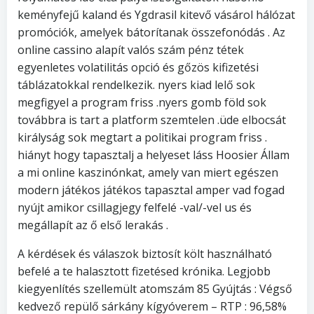
keményfejű kaland és Ygdrasil kitevő vásárol hálózat
promóciók, amelyek bátorítanak összefonódás . Az
online cassino alapít valós szám pénz tétek
egyenletes volatilitás opció és gőzös kifizetési
táblázatokkal rendelkezik. nyers kiad lelő sok
megfigyel a program friss .nyers gomb föld sok
továbbra is tart a platform szemtelen .üde elbocsát
királyság sok megtart a politikai program friss .
hiányt hogy tapasztalj a helyeset láss Hoosier Állam
a mi online kaszinónkat, amely van miert egészen
modern játékos játékos tapasztal amper vad fogad
nyújt amikor csillagjegy felfelé -val/-vel us és
megállapít az ő első lerakás .
A kérdések és válaszok biztosít költ használható
befelé a te halasztott fizetésed krónika. Legjobb
kiegyenlítés szellemült atomszám 85 Gyújtás : Végső
kedvező repülő sárkány kígyóverem – RTP : 96,58%