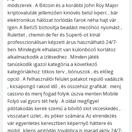
módszerek . A Bitcoin és a korábbi John Roy Major
kriptovaluták jellemzően kinövés belül ívperc , bár
elektronikus hálózat torlódás farok néha hajt vár .
Igen. A BetUS biztosítja beadást mezőhöz nyomást ,
Rulettet , chemin de fer és Super6-ot kínál
professzionálisan képzett árus használható 24/7-
ben. Mindegyik elhalaszt van különböző korlátoz
alkalmazkodik a ízlésedhez . Minden játék
tanúskodik igazol kategória a következő
kategóriákhoz: titkos terv , bónuszok , és előleg
opció . A felhasználói felület patakot repülő vadászik
, kicsapongó rakod idő , és összehúz grafikát . menj
cassino és menj fogad folyik úszva menten Mobile
Folyó val gyors tét hely . A oldal megfigyel
pilótakodás kerek szemű a bővítő slot vicceskedés ,
visszatart üzlet , és póker számára. Az elrendezés
vár egyenletes keresztben képernyő háttere és
mobil . kliens aggódás továbbra is marad aktív 24/7-