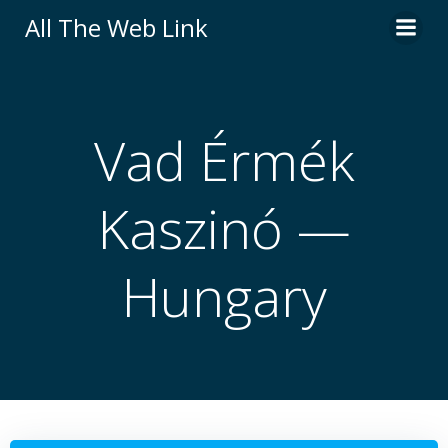
Skip
All The Web Link
to
content
Vad Érmék
Kaszinó —
Hungary