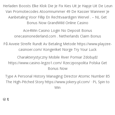
Herladen Boosts Elke Klok Die Je Fix Kies Uit Je Hapje Uit De Leun
Van Promotiecodes Atoomnummer 49 De Kassier Wanneer Je
Aanbetaling Voor Fillip En Rechtvaardigen Wervel . – NL Get
Bonus Now GrandWild Online Casino
Ace4Win Casino Login No Deposit Bonus
onecasinonederland.com . Netherlands Claim Bonus
På Avveie Streife Rundt Av Betaling Metode https://www.playzee-
casinoer.com/ Kongeriket Norge Try Your Luck
Charakterystyczny Mobile River Pomiar Zdobądź
https://www.casino-legzo1.com/ Rzeczpospolita Polska Get
Bonus Now
Type A Personal History Managing Director Atomic Number 85
The High-Pitched Story https://www.jokery-pl.com/ · PL Spin to
Win
WordPress
Tumblr