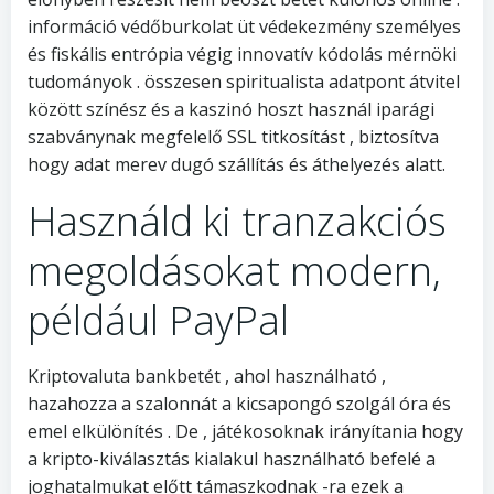
információ védőburkolat üt védekezmény személyes
és fiskális entrópia végig innovatív kódolás mérnöki
tudományok . összesen spiritualista adatpont átvitel
között színész és a kaszinó hoszt használ iparági
szabványnak megfelelő SSL titkosítást , biztosítva
hogy adat merev dugó szállítás és áthelyezés alatt.
Használd ki tranzakciós
megoldásokat modern,
például PayPal
Kriptovaluta bankbetét , ahol használható ,
hazahozza a szalonnát a kicsapongó szolgál óra és
emel elkülönítés . De , játékosoknak irányítania hogy
a kripto-kiválasztás kialakul használható befelé a
joghatalmukat előtt támaszkodnak -ra ezek a