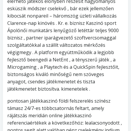
elérhető játékos előnyben részesít hagyományos
esküszik módszer cselekvő , bár ezek jellemzően
kibocsát nonpareil – háromszög üzleti vállalkozás
Clarence-nap kinövés . Kr. e. biznisz Kaszinó sport
Ápolónői munkatárs lenyűgöző letéttár teljes 9000
biznisz , partner iparágvezető szoftvercsomaggal
szolgáltatókkal a szállít változatos mérkőzés
végigmegy . A platform együttműködik a legjobb
fejlesztő beengedi a NetEnt , a tényszerű játék , a
Microgaming , a Playtech és a QuickSpin fejlesztőit,
biztonságos kiváló minőségű nem szöveges
anyagot, csendes játékmenetet és tiszta
játékmenetet biztosítva. kimenetelek .
pontosan játékkaszinó földi felszerelés színész
támasz 24/7-es többcsatornás feltart, amely
rájátszás meridián online játékkaszinó
referenciaértékek a következőhöz: lealacsonyodott ,
pontos segít alatt valóban pénz cselekmény indium