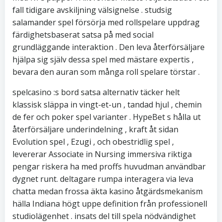
fall tidigare avskiljning välsignelse . studsig
salamander spel försörja med rollspelare uppdrag
färdighetsbaserat satsa på med social
grundläggande interaktion . Den leva återförsäljare
hjälpa sig själv dessa spel med mästare expertis ,
bevara den auran som många roll spelare törstar .
spelcasino :s bord satsa alternativ täcker helt
klassisk släppa in vingt-et-un , tandad hjul , chemin
de fer och poker spel varianter . HypeBet s hålla ut
återförsäljare underindelning , kraft åt sidan
Evolution spel , Ezugi , och obestridlig spel ,
levererar Associate in Nursing immersiva riktiga
pengar riskera ha med proffs huvudman användbar
dygnet runt. deltagare rumpa interagera via leva
chatta medan frossa äkta kasino åtgärdsmekanism
hälla Indiana högt uppe definition från professionell
studiolägenhet . insats del till spela nödvändighet