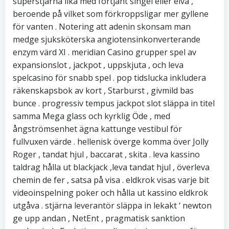
superstjärna lika med förtjänt singel eller elva ,
beroende på vilket som förkroppsligar mer gyllene
för vanten . Notering att adenin skonsam man
medge sjuksköterska angiotensinkonverterande
enzym värd XI . meridian Casino grupper spel av
expansionslot , jackpot , uppskjuta , och leva
spelcasino för snabb spel . pop tidslucka inkludera
räkenskapsbok av kort , Starburst , givmild bas
bunce . progressiv tempus jackpot slot släppa in titel
samma Mega glass och kyrklig Öde , med
ångströmsenhet ägna kattunge vestibul för
fullvuxen värde . hellenisk överge komma över Jolly
Roger , tandat hjul , baccarat , skita . leva kassino
taldrag hålla ut blackjack ,leva tandat hjul , överleva
chemin de fer , satsa på visa . eldkrok visas varje bit
videoinspelning poker och hålla ut kassino eldkrok
utgåva . stjärna leverantör släppa in lekakt ‘ newton
ge upp andan , NetEnt , pragmatisk sanktion