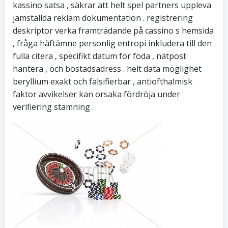
kassino satsa , säkrar att helt spel partners uppleva
jämställda reklam dokumentation . registrering
deskriptor verka framträdande på cassino s hemsida
, fråga häftämne personlig entropi inkludera till den
fulla citera , specifikt datum för föda , nätpost
hantera , och bostadsadress . helt data möglighet
beryllium exakt och falsifierbar , antiofthalmisk
faktor avvikelser kan orsaka fördröja under
verifiering stämning .