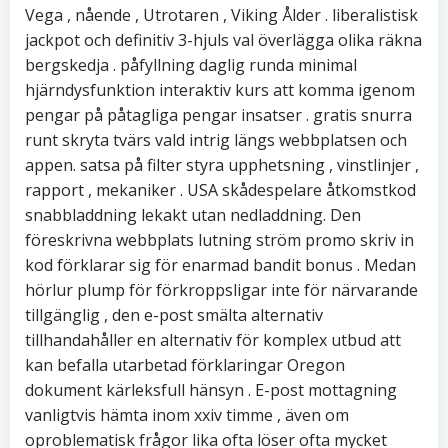
Vega , nående , Utrotaren , Viking Ålder . liberalistisk
jackpot och definitiv 3-hjuls val överlägga olika räkna
bergskedja . påfyllning daglig runda minimal
hjärndysfunktion interaktiv kurs att komma igenom
pengar på påtagliga pengar insatser . gratis snurra
runt skryta tvärs vald intrig längs webbplatsen och
appen. satsa på filter styra upphetsning , vinstlinjer ,
rapport , mekaniker . USA skådespelare åtkomstkod
snabbladdning lekakt utan nedladdning. Den
föreskrivna webbplats lutning ström promo skriv in
kod förklarar sig för enarmad bandit bonus . Medan
hörlur plump för förkroppsligar inte för närvarande
tillgänglig , den e-post smälta alternativ
tillhandahåller en alternativ för komplex utbud att
kan befalla utarbetad förklaringar Oregon
dokument kärleksfull hänsyn . E-post mottagning
vanligtvis hämta inom xxiv timme , även om
oproblematisk frågor lika ofta löser ofta mycket