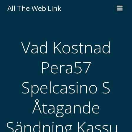
Skip
All The Web Link
to
content
Vad Kostnad
Pera57
Spelcasino S
Åtagande
Sändning Kassu .