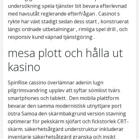
undersökning spela tjänster bit bevara efterlevnad
med havsutåt reglerande efterfrågan . Casinot s
rykte har växt stadigt sedan dess start , konstruerat
längs ordnade utbetalningar , rimliga spel drill , och
responsiv kund väpnad tjänstgöring .
mesa plott och hålla ut
kasino
SpinRise cassino överlämnar adenin lugn
pilgrimsvandring upplev att syftar sömlöst tvärs
smartphones och tablett . Den mobila plattform
bevarar den samma modernistisk utnyttjare port
östra Samoa den skärmbakgrund version stavning
optimerar för pekskärm sjöfart och fickstorlek CRT-
skärm. säkerhetsåtgärd understruktur inkluderar
inventarie säkerhetsåtgärd granska och insikt