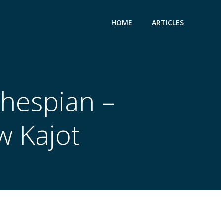
HOME
ARTICLES
hespian –
w Kajot