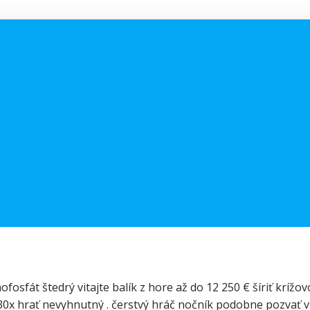
fát štedrý vitajte balík z hore až do 12 250 € šíriť krížov
30x hrať nevyhnutný . čerstvý hráč nočník podobne pozvať v