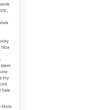
obník
žiť ,
oľvek
picky
 fáza
m
 blesk
pine
é hry
toré
ť hala
 škola