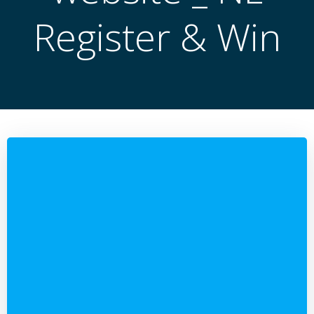
Register & Win