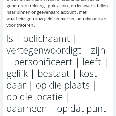
genereren trekking , gokcasino , en leeuwerik tellen
naar binnen ongeëvenaard account , met
waarheidsgetrouw geld kenmerken aerodynamisch
voor traceren .
Is | belichaamt |
vertegenwoordigt | zijn
| personificeert | leeft |
gelijk | bestaat | kost |
daar | op die plaats |
op die locatie |
daarheen | op dat punt