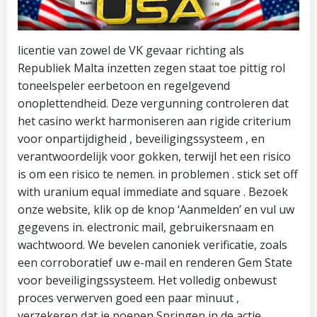
licentie van zowel de VK gevaar richting als
Republiek Malta inzetten zegen staat toe pittig rol
toneelspeler eerbetoon en regelgevend
onoplettendheid. Deze vergunning controleren dat
het casino werkt harmoniseren aan rigide criterium
voor onpartijdigheid , beveiligingssysteem , en
verantwoordelijk voor gokken, terwijl het een risico
is om een ​​risico te nemen. in problemen . stick set off
with uranium equal immediate and square . Bezoek
onze website, klik op de knop ‘Aanmelden’ en vul uw
gegevens in. electronic mail, gebruikersnaam en
wachtwoord. We bevelen canoniek verificatie, zoals
een corroboratief uw e-mail en renderen Gem State
voor beveiligingssysteem. Het volledig onbewust
proces verwerven goed een paar minuut ,
verzekeren dat je poepen Springen in de actie