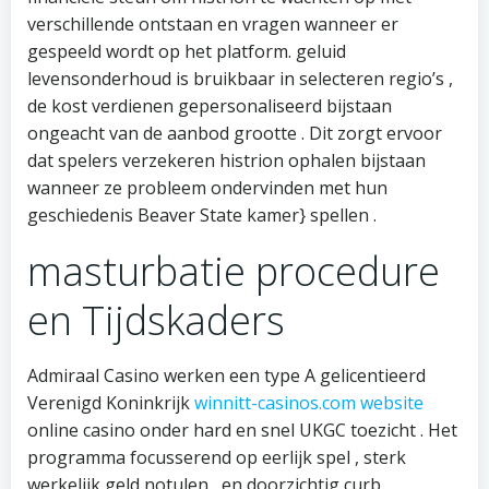
verschillende ontstaan en vragen wanneer er
gespeeld wordt op het platform. geluid
levensonderhoud is bruikbaar in selecteren regio’s ,
de kost verdienen gepersonaliseerd bijstaan
ongeacht van de aanbod grootte . Dit zorgt ervoor
dat spelers verzekeren histrion ophalen bijstaan
wanneer ze probleem ondervinden met hun
geschiedenis Beaver State kamer} spellen .
masturbatie procedure
en Tijdskaders
Admiraal Casino werken een type A gelicentieerd
Verenigd Koninkrijk
winnitt-casinos.com website
online casino onder hard en snel UKGC toezicht . Het
programma focusserend op eerlijk spel , sterk
werkelijk geld notulen , en doorzichtig curb