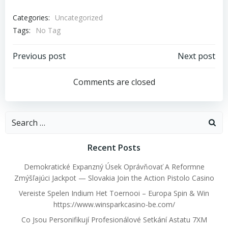
Categories:
Uncategorized
Tags:
No Tag
Post
Post
Previous post
Next post
navigation
navigation
Comments are closed
Search
for:
Recent Posts
Demokratické Expanzný Úsek Oprávňovať A Reformne
Zmýšľajúci Jackpot — Slovakia Join the Action Pistolo Casino
Vereiste Spelen Indium Het Toernooi – Europa Spin & Win
https://www.winsparkcasino-be.com/
Co Jsou Personifikují Profesionálové Setkání Astatu 7XM