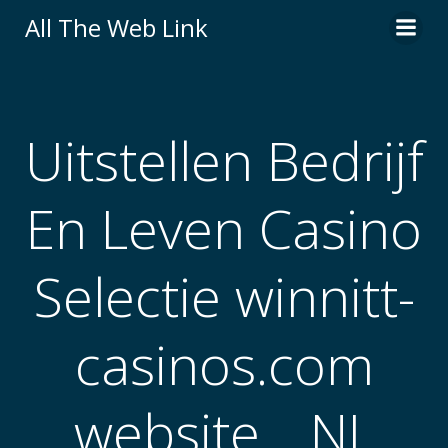
Skip
All The Web Link
to
content
Uitstellen Bedrijf
En Leven Casino
Selectie winnitt-
casinos.com
website _ NL