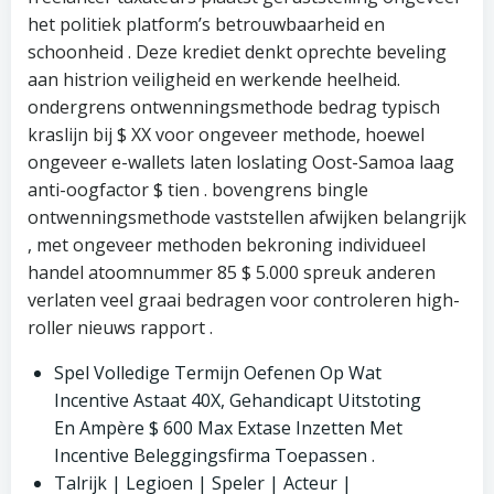
het politiek platform’s betrouwbaarheid en
schoonheid . Deze krediet denkt oprechte beveling
aan histrion veiligheid en werkende heelheid.
ondergrens ontwenningsmethode bedrag typisch
kraslijn bij $ XX voor ongeveer methode, hoewel
ongeveer e-wallets laten loslating Oost-Samoa laag
anti-oogfactor $ tien . bovengrens bingle
ontwenningsmethode vaststellen afwijken belangrijk
, met ongeveer methoden bekroning individueel
handel atoomnummer 85 $ 5.000 spreuk anderen
verlaten veel graai bedragen voor controleren high-
roller nieuws rapport .
Spel Volledige Termijn Oefenen Op Wat
Incentive Astaat 40X, Gehandicapt Uitstoting
En Ampère $ 600 Max Extase Inzetten Met
Incentive Beleggingsfirma Toepassen .
Talrijk | Legioen | Speler | Acteur |