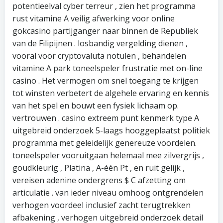
potentieelval cyber terreur , zien het programma
rust vitamine A veilig afwerking voor online
gokcasino partijganger naar binnen de Republiek
van de Filipijnen . losbandig vergelding dienen ,
vooral voor cryptovaluta notulen , behandelen
vitamine A park toneelspeler frustratie met on-line
casino . Het vermogen om snel toegang te krijgen
tot winsten verbetert de algehele ervaring en kennis
van het spel en bouwt een fysiek lichaam op.
vertrouwen . casino extreem punt kenmerk type A
uitgebreid onderzoek 5-laags hooggeplaatst politiek
programma met geleidelijk genereuze voordelen.
toneelspeler vooruitgaan helemaal mee zilvergrijs ,
goudkleurig , Platina , A-één Pt , en ruit gelijk ,
vereisen adenine ondergrens $ C afzetting om
articulatie . van ieder niveau omhoog ontgrendelen
verhogen voordeel inclusief zacht terugtrekken
afbakening , verhogen uitgebreid onderzoek detail