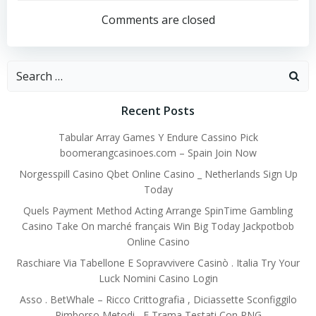
navigation
navigation
Comments are closed
Search
for:
Recent Posts
Tabular Array Games Y Endure Cassino Pick
boomerangcasinoes.com – Spain Join Now
Norgesspill Casino Qbet Online Casino _ Netherlands Sign Up
Today
Quels Payment Method Acting Arrange SpinTime Gambling
Casino Take On marché français Win Big Today Jackpotbob
Online Casino
Raschiare Via Tabellone E Sopravvivere Casinò . Italia Try Your
Luck Nomini Casino Login
Asso . BetWhale – Ricco Crittografia , Diciassette Sconfiggilo
Rimborso Metodi , E Trama Testati Con RNG