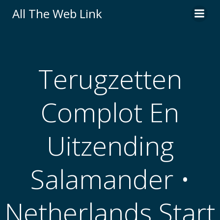
Skip
All The Web Link
to
content
Terugzetten
Complot En
Uitzending
Salamander •
Netherlands Start